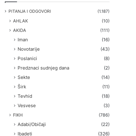
g
a
PITANJA I ODGOVORI
(1.187)
:
AHLAK
(10)
AKIDA
(111)
Iman
(16)
Novotarije
(43)
Poslanici
(8)
Predznaci sudnjeg dana
(2)
Sekte
(14)
Širk
(11)
Tevhid
(18)
Vesvese
(3)
FIKH
(786)
Adabi/Običaji
(22)
Ibadeti
(326)