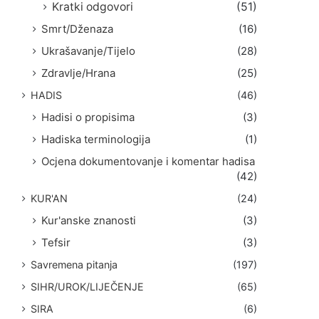
Kratki odgovori
(51)
Smrt/Dženaza
(16)
Ukrašavanje/Tijelo
(28)
Zdravlje/Hrana
(25)
HADIS
(46)
Hadisi o propisima
(3)
Hadiska terminologija
(1)
Ocjena dokumentovanje i komentar hadisa
(42)
KUR'AN
(24)
Kur'anske znanosti
(3)
Tefsir
(3)
Savremena pitanja
(197)
SIHR/UROK/LIJEČENJE
(65)
SIRA
(6)