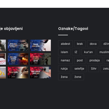
je objavljeni
Oznake/Tagovi
abdest
brak
dova
džin
islam
IZ
kur'an
muslim
namaz
post
prodaja
r
rukja
selefije
Sihr
zek
žena
žene