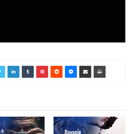
Twitter
LinkedIn
Tumblr
Pinterest
Reddit
Messenger
Share via Email
Print