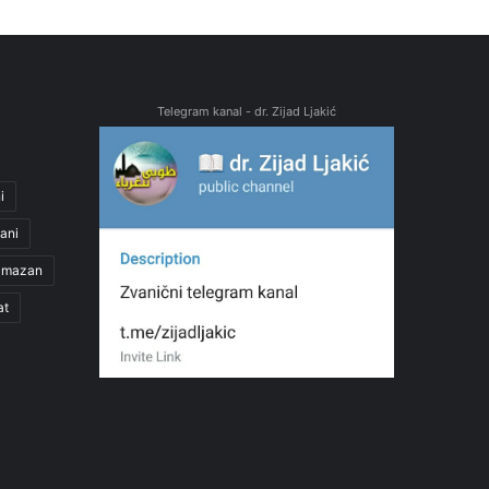
Telegram kanal - dr. Zijad Ljakić
i
ani
amazan
at