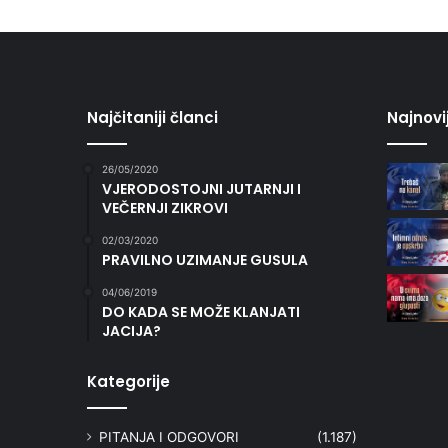
Najčitaniji članci
Najnovi
26/05/2020
VJERODOSTOJNI JUTARNJI I
VEČERNJI ZIKROVI
02/03/2020
PRAVILNO UZIMANJE GUSULA
04/06/2019
DO KADA SE MOŽE KLANJATI
JACIJA?
Kategorije
PITANJA I ODGOVORI
(1.187)