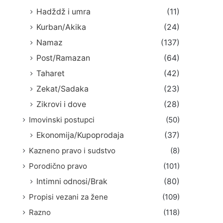
Hadždž i umra
(11)
Kurban/Akika
(24)
Namaz
(137)
Post/Ramazan
(64)
Taharet
(42)
Zekat/Sadaka
(23)
Zikrovi i dove
(28)
Imovinski postupci
(50)
Ekonomija/Kupoprodaja
(37)
Kazneno pravo i sudstvo
(8)
Porodično pravo
(101)
Intimni odnosi/Brak
(80)
Propisi vezani za žene
(109)
Razno
(118)