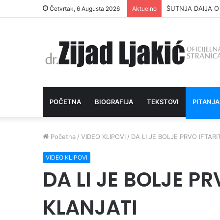
ŠUTNJA DAIJA O
Četvrtak, 6 Augusta 2026
Aktuelno
POČETNA
BIOGRAFIJA
TEKSTOVI
PITANJA
Početna
/
VIDEO KLIPOVI
/
DA LI JE BOLJE PRVO IFTARI
VIDEO KLIPOVI
DA LI JE BOLJE PR
KLANJATI