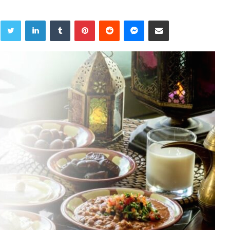
Twitter
LinkedIn
Tumblr
Pinterest
Reddit
Messenger
Share via Email