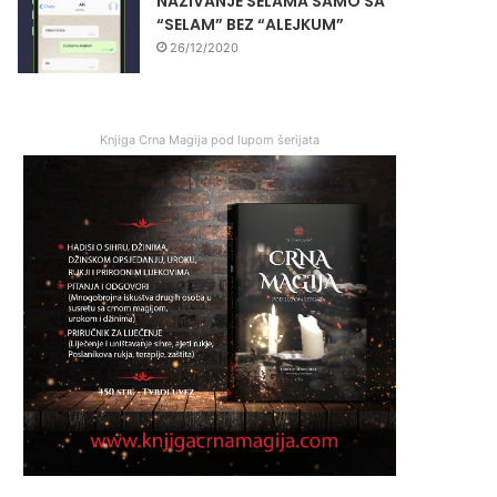
NAZIVANJE SELAMA SAMO SA
“SELAM” BEZ “ALEJKUM”
26/12/2020
Knjiga Crna Magija pod lupom šerijata