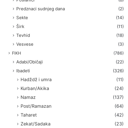
Predznaci sudnjeg dana
(2)
Sekte
(14)
Širk
(11)
Tevhid
(18)
Vesvese
(3)
FIKH
(786)
Adabi/Običaji
(22)
Ibadeti
(326)
Hadždž i umra
(11)
Kurban/Akika
(24)
Namaz
(137)
Post/Ramazan
(64)
Taharet
(42)
Zekat/Sadaka
(23)