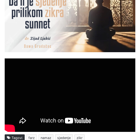
Tagovi
farz
namaz
sjedenje
zikr