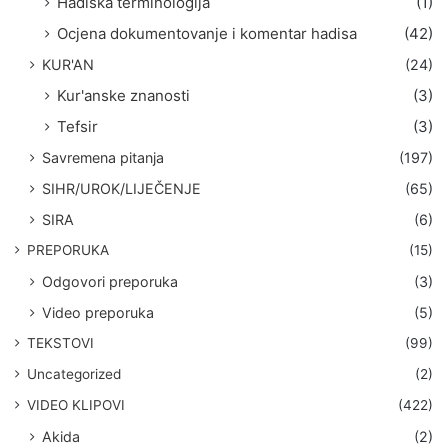
Hadiska terminologija
(1)
Ocjena dokumentovanje i komentar hadisa
(42)
KUR'AN
(24)
Kur'anske znanosti
(3)
Tefsir
(3)
Savremena pitanja
(197)
SIHR/UROK/LIJEČENJE
(65)
SIRA
(6)
PREPORUKA
(15)
Odgovori preporuka
(3)
Video preporuka
(5)
TEKSTOVI
(99)
Uncategorized
(2)
VIDEO KLIPOVI
(422)
Akida
(2)