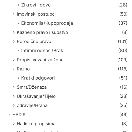
Zikrovi i dove
(28)
Imovinski postupci
(50)
Ekonomija/Kupoprodaja
(37)
Kazneno pravo i sudstvo
(8)
Porodično pravo
(101)
Intimni odnosi/Brak
(80)
Propisi vezani za žene
(109)
Razno
(118)
Kratki odgovori
(51)
Smrt/Dženaza
(16)
Ukrašavanje/Tijelo
(28)
Zdravlje/Hrana
(25)
HADIS
(46)
Hadisi o propisima
(3)