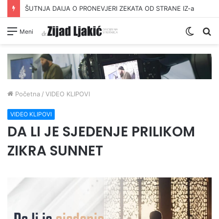
ŠUTNJA DAIJA O PRONEVJERI ZEKATA OD STRANE IZ-a
Switc
Pr
Meni
skin
Početna
/
VIDEO KLIPOVI
VIDEO KLIPOVI
DA LI JE SJEDENJE PRILIKOM
ZIKRA SUNNET