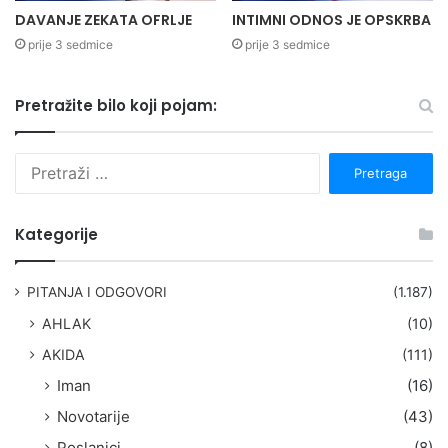
DAVANJE ZEKATA OFRLJE
INTIMNI ODNOS JE OPSKRBA
prije 3 sedmice
prije 3 sedmice
Pretražite bilo koji pojam:
P
r
e
t
Kategorije
r
a
g
PITANJA I ODGOVORI
(1.187)
a
AHLAK
(10)
:
AKIDA
(111)
Iman
(16)
Novotarije
(43)
Poslanici
(8)