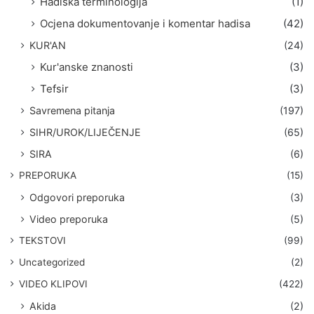
Hadiska terminologija
(1)
Ocjena dokumentovanje i komentar hadisa
(42)
KUR'AN
(24)
Kur'anske znanosti
(3)
Tefsir
(3)
Savremena pitanja
(197)
SIHR/UROK/LIJEČENJE
(65)
SIRA
(6)
PREPORUKA
(15)
Odgovori preporuka
(3)
Video preporuka
(5)
TEKSTOVI
(99)
Uncategorized
(2)
VIDEO KLIPOVI
(422)
Akida
(2)