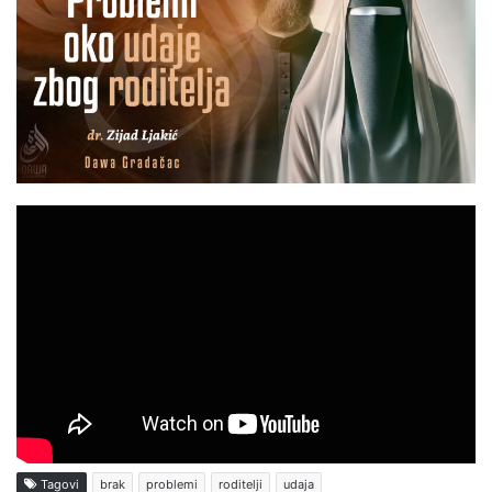
Tagovi
brak
problemi
roditelji
udaja