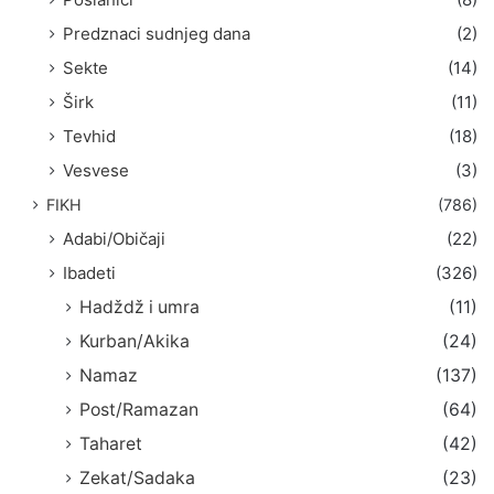
Predznaci sudnjeg dana
(2)
Sekte
(14)
Širk
(11)
Tevhid
(18)
Vesvese
(3)
FIKH
(786)
Adabi/Običaji
(22)
Ibadeti
(326)
Hadždž i umra
(11)
Kurban/Akika
(24)
Namaz
(137)
Post/Ramazan
(64)
Taharet
(42)
Zekat/Sadaka
(23)