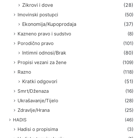
Zikrovi i dove
(28)
Imovinski postupci
(50)
Ekonomija/Kupoprodaja
(37)
Kazneno pravo i sudstvo
(8)
Porodično pravo
(101)
Intimni odnosi/Brak
(80)
Propisi vezani za žene
(109)
Razno
(118)
Kratki odgovori
(51)
Smrt/Dženaza
(16)
Ukrašavanje/Tijelo
(28)
Zdravlje/Hrana
(25)
HADIS
(46)
Hadisi o propisima
(3)