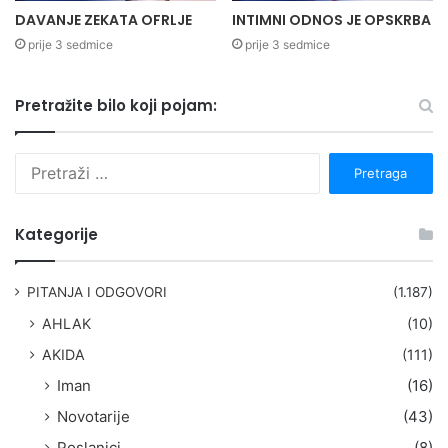
DAVANJE ZEKATA OFRLJE
INTIMNI ODNOS JE OPSKRBA
prije 3 sedmice
prije 3 sedmice
Pretražite bilo koji pojam:
P
r
e
t
Kategorije
r
a
g
PITANJA I ODGOVORI
(1.187)
a
AHLAK
(10)
:
AKIDA
(111)
Iman
(16)
Novotarije
(43)
Poslanici
(8)