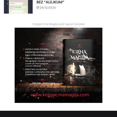
BEZ “ALEJKUM”
26/12/2020
Knjiga Crna Magija pod lupom šerijata