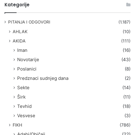
t
Kategorije
r
a
g
PITANJA I ODGOVORI
(1.187)
a
AHLAK
(10)
:
AKIDA
(111)
Iman
(16)
Novotarije
(43)
Poslanici
(8)
Predznaci sudnjeg dana
(2)
Sekte
(14)
Širk
(11)
Tevhid
(18)
Vesvese
(3)
FIKH
(786)
Adabi/Običaji
(22)