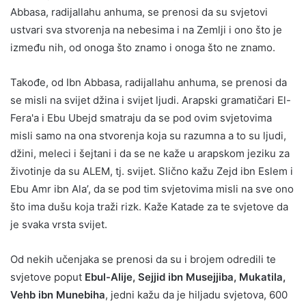
Abbasa, radijallahu anhuma, se prenosi da su svjetovi
ustvari sva stvorenja na nebesima i na Zemlji i ono što je
između nih, od onoga što znamo i onoga što ne znamo.
Takođe, od Ibn Abbasa, radijallahu anhuma, se prenosi da
se misli na svijet džina i svijet ljudi. Arapski gramatičari El-
Fera'a i Ebu Ubejd smatraju da se pod ovim svjetovima
misli samo na ona stvorenja koja su razumna a to su ljudi,
džini, meleci i šejtani i da se ne kaže u arapskom jeziku za
životinje da su ALEM, tj. svijet. Slično kažu Zejd ibn Eslem i
Ebu Amr ibn Ala’, da se pod tim svjetovima misli na sve ono
što ima dušu koja traži rizk. Kaže Katade za te svjetove da
je svaka vrsta svijet.
Od nekih učenjaka se prenosi da su i brojem odredili te
svjetove poput
Ebul-Alije, Sejjid ibn Musejjiba, Mukatila,
Vehb ibn Munebiha
, jedni kažu da je hiljadu svjetova, 600