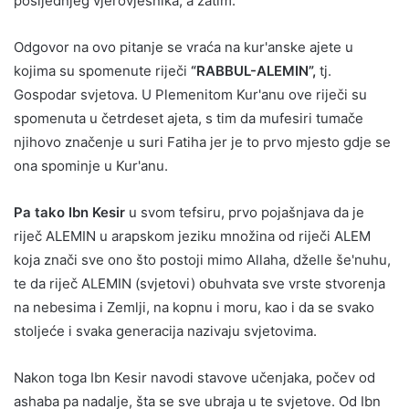
posljednjeg vjerovjesnika, a zatim:
Odgovor na ovo pitanje se vraća na kur'anske ajete u
kojima su spomenute riječi
“RABBUL-ALEMIN”,
tj.
Gospodar svjetova. U Plemenitom Kur'anu ove riječi su
spomenuta u četrdeset ajeta, s tim da mufesiri tumače
njihovo značenje u suri Fatiha jer je to prvo mjesto gdje se
ona spominje u Kur'anu.
Pa tako Ibn Kesir
u svom tefsiru, prvo pojašnjava da je
riječ ALEMIN u arapskom jeziku množina od riječi ALEM
koja znači sve ono što postoji mimo Allaha, dželle še'nuhu,
te da riječ ALEMIN (svjetovi) obuhvata sve vrste stvorenja
na nebesima i Zemlji, na kopnu i moru, kao i da se svako
stoljeće i svaka generacija nazivaju svjetovima.
Nakon toga Ibn Kesir navodi stavove učenjaka, počev od
ashaba pa nadalje, šta se sve ubraja u te svjetove. Od Ibn