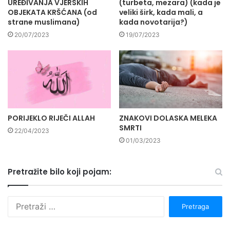
UREĐIVANJA VJERSKIH
(turbeta, mezara) (kada je
OBJEKATA KRŠĆANA (od
veliki širk, kada mali, a
strane muslimana)
kada novotarija?)
20/07/2023
19/07/2023
PORIJEKLO RIJEČI ALLAH
ZNAKOVI DOLASKA MELEKA
SMRTI
22/04/2023
01/03/2023
Pretražite bilo koji pojam:
P
r
e