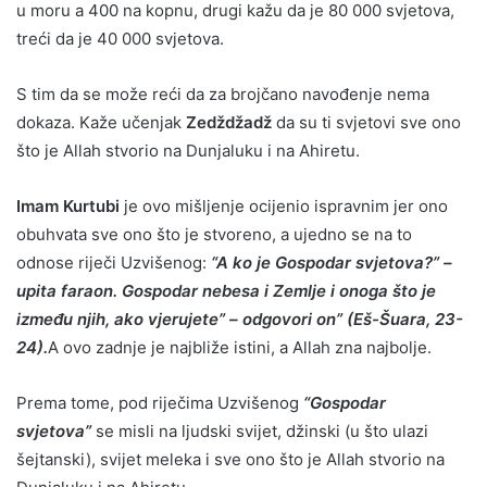
u moru a 400 na kopnu, drugi kažu da je 80 000 svjetova,
treći da je 40 000 svjetova.
S tim da se može reći da za brojčano navođenje nema
dokaza. Kaže učenjak
Zedždžadž
da su ti svjetovi sve ono
što je Allah stvorio na Dunjaluku i na Ahiretu.
Imam Kurtubi
je ovo mišljenje ocijenio ispravnim jer ono
obuhvata sve ono što je stvoreno, a ujedno se na to
odnose riječi Uzvišenog:
“A ko je Gospodar svjetova?” –
upita faraon. Gospodar nebesa i Zemlje i onoga što je
između njih, ako vjerujete” – odgovori on” (Eš-Šuara, 23-
24).
A ovo zadnje je najbliže istini, a Allah zna najbolje.
Prema tome, pod riječima Uzvišenog
“Gospodar
svjetova”
se misli na ljudski svijet, džinski (u što ulazi
šejtanski), svijet meleka i sve ono što je Allah stvorio na