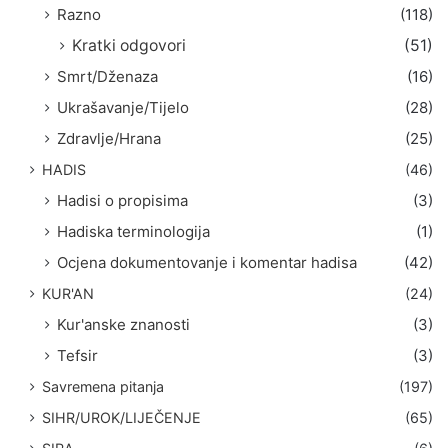
Razno
(118)
Kratki odgovori
(51)
Smrt/Dženaza
(16)
Ukrašavanje/Tijelo
(28)
Zdravlje/Hrana
(25)
HADIS
(46)
Hadisi o propisima
(3)
Hadiska terminologija
(1)
Ocjena dokumentovanje i komentar hadisa
(42)
KUR'AN
(24)
Kur'anske znanosti
(3)
Tefsir
(3)
Savremena pitanja
(197)
SIHR/UROK/LIJEČENJE
(65)