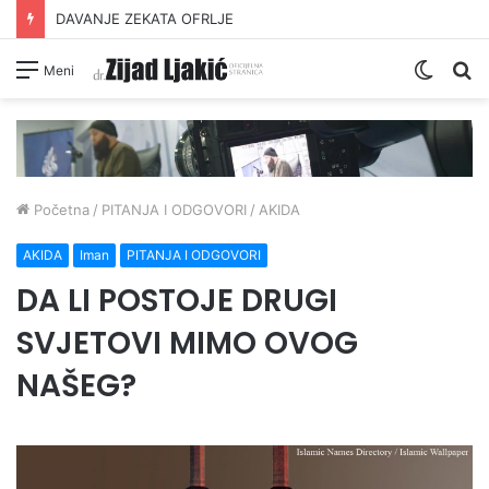
DAVANJE ZEKATA OFRLJE
Switc
Pr
Meni
skin
Početna
/
PITANJA I ODGOVORI
/
AKIDA
AKIDA
Iman
PITANJA I ODGOVORI
DA LI POSTOJE DRUGI
SVJETOVI MIMO OVOG
NAŠEG?