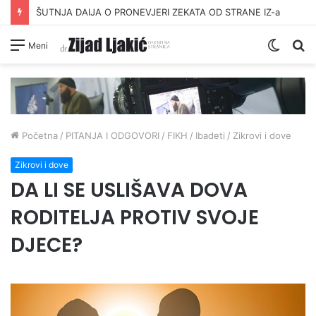
ŠUTNJA DAIJA O PRONEVJERI ZEKATA OD STRANE IZ-a
Switc
Pr
Meni
skin
Početna
/
PITANJA I ODGOVORI
/
FIKH
/
Ibadeti
/
Zikrovi i dove
Zikrovi i dove
DA LI SE USLIŠAVA DOVA
RODITELJA PROTIV SVOJE
DJECE?