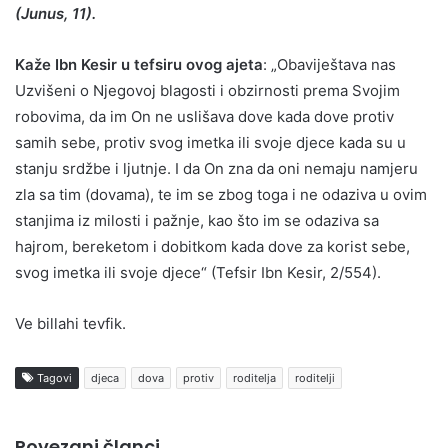
(Junus, 11).
Kaže Ibn Kesir u tefsiru ovog ajeta
: „Obaviještava nas
Uzvišeni o Njegovoj blagosti i obzirnosti prema Svojim
robovima, da im On ne uslišava dove kada dove protiv
samih sebe, protiv svog imetka ili svoje djece kada su u
stanju srdžbe i ljutnje. I da On zna da oni nemaju namjeru
zla sa tim (dovama), te im se zbog toga i ne odaziva u ovim
stanjima iz milosti i pažnje, kao što im se odaziva sa
hajrom, bereketom i dobitkom kada dove za korist sebe,
svog imetka ili svoje djece“ (Tefsir Ibn Kesir, 2/554).
Ve billahi tevfik.
Tagovi
djeca
dova
protiv
roditelja
roditelji
Povezani članci