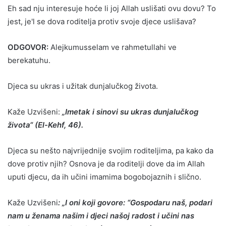
Eh sad nju interesuje hoće li joj Allah uslišati ovu dovu? To
jest, je'l se dova roditelja protiv svoje djece uslišava?
ODGOVOR:
Alejkumusselam ve rahmetullahi ve
berekatuhu.
Djeca su ukras i užitak dunjalučkog života.
Kaže Uzvišeni:
„Imetak i sinovi su ukras dunjalučkog
života“ (El-Kehf, 46).
Djeca su nešto najvrijednije svojim roditeljima, pa kako da
dove protiv njih? Osnova je da roditelji dove da im Allah
uputi djecu, da ih učini imamima bogobojaznih i slično.
Kaže Uzvišeni
: „I oni koji govore: “Gospodaru naš, podari
nam u ženama našim i djeci našoj radost i učini nas