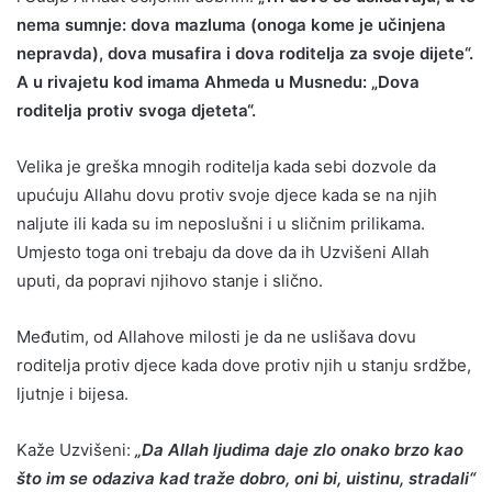
nema sumnje: dova mazluma (onoga kome je učinjena
nepravda), dova musafira i dova roditelja za svoje dijete“.
A u rivajetu kod imama Ahmeda u Musnedu: „Dova
roditelja protiv svoga djeteta“.
Velika je greška mnogih roditelja kada sebi dozvole da
upućuju Allahu dovu protiv svoje djece kada se na njih
naljute ili kada su im neposlušni i u sličnim prilikama.
Umjesto toga oni trebaju da dove da ih Uzvišeni Allah
uputi, da popravi njihovo stanje i slično.
Međutim, od Allahove milosti je da ne uslišava dovu
roditelja protiv djece kada dove protiv njih u stanju srdžbe,
ljutnje i bijesa.
Kaže Uzvišeni:
„Da Allah ljudima daje zlo onako brzo kao
što im se odaziva kad traže dobro, oni bi, uistinu, stradali“