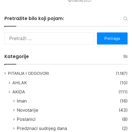
08/06/2021
Pretražite bilo koji pojam:
P
r
e
t
Kategorije
r
a
g
PITANJA I ODGOVORI
(1.187)
a
AHLAK
(10)
:
AKIDA
(111)
Iman
(16)
Novotarije
(43)
Poslanici
(8)
Predznaci sudnjeg dana
(2)