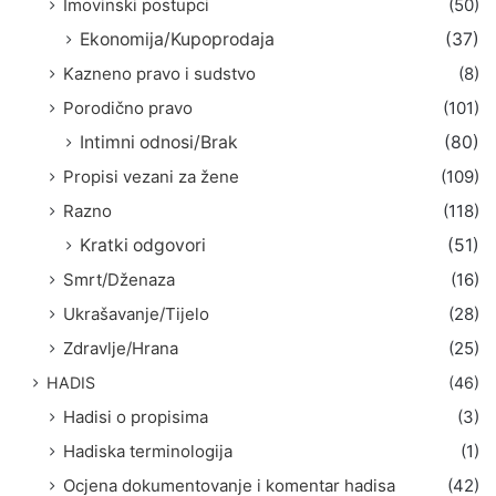
Imovinski postupci
(50)
Ekonomija/Kupoprodaja
(37)
Kazneno pravo i sudstvo
(8)
Porodično pravo
(101)
Intimni odnosi/Brak
(80)
Propisi vezani za žene
(109)
Razno
(118)
Kratki odgovori
(51)
Smrt/Dženaza
(16)
Ukrašavanje/Tijelo
(28)
Zdravlje/Hrana
(25)
HADIS
(46)
Hadisi o propisima
(3)
Hadiska terminologija
(1)
Ocjena dokumentovanje i komentar hadisa
(42)