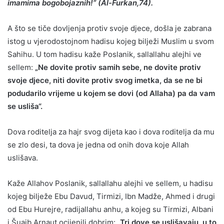
imamima bogobojaznih!” (Al-Furkan,74).
A što se tiče dovljenja protiv svoje djece, došla je zabrana
istog u vjerodostojnom hadisu kojeg bilježi Muslim u svom
Sahihu. U tom hadisu kaže Poslanik, sallallahu alejhi ve
sellem:
„Ne dovite protiv samih sebe, ne dovite protiv
svoje djece, niti dovite protiv svog imetka, da se ne bi
podudarilo vrijeme u kojem se dovi (od Allaha) pa da vam
se usliša“.
Dova roditelja za hajr svog dijeta kao i dova roditelja da mu
se zlo desi, ta dova je jedna od onih dova koje Allah
uslišava.
Kaže Allahov Poslanik, sallallahu alejhi ve sellem, u hadisu
kojeg bilježe Ebu Davud, Tirmizi, Ibn Madže, Ahmed i drugi
od Ebu Hurejre, radijallahu anhu, a kojeg su Tirmizi, Albani
i Šuajb Arnaut ocijenili dobrim:
„Tri dove se uslišavaju, u to