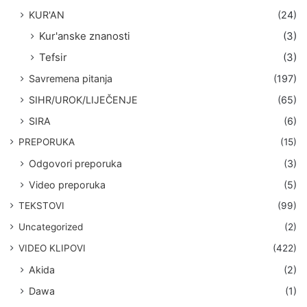
KUR'AN
(24)
Kur'anske znanosti
(3)
Tefsir
(3)
Savremena pitanja
(197)
SIHR/UROK/LIJEČENJE
(65)
SIRA
(6)
PREPORUKA
(15)
Odgovori preporuka
(3)
Video preporuka
(5)
TEKSTOVI
(99)
Uncategorized
(2)
VIDEO KLIPOVI
(422)
Akida
(2)
Dawa
(1)