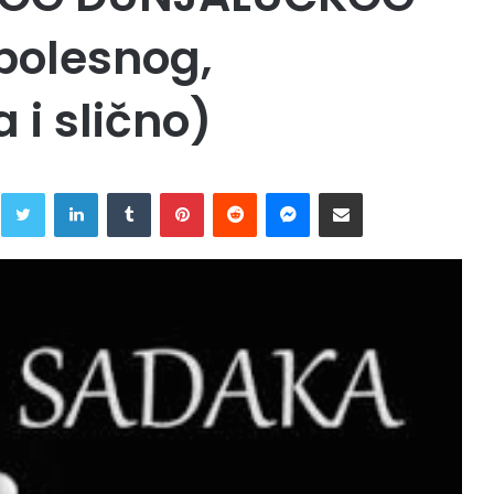
 bolesnog,
 i slično)
Twitter
LinkedIn
Tumblr
Pinterest
Reddit
Messenger
Share via Email