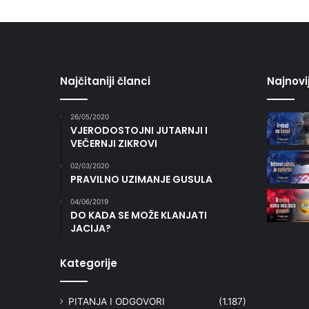
Najčitaniji članci
Najnovi
26/05/2020
VJERODOSTOJNI JUTARNJI I
VEČERNJI ZIKROVI
02/03/2020
PRAVILNO UZIMANJE GUSULA
04/06/2019
DO KADA SE MOŽE KLANJATI
JACIJA?
Kategorije
PITANJA I ODGOVORI
(1.187)