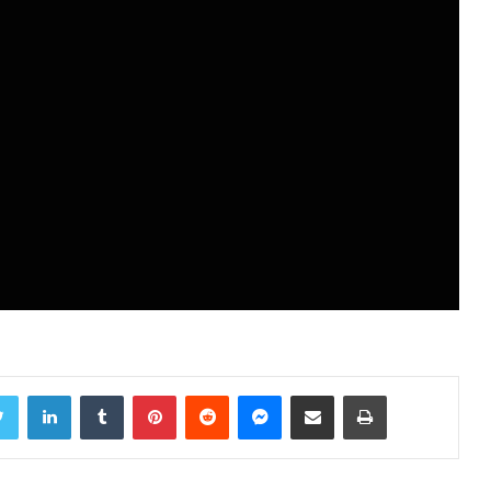
Twitter
LinkedIn
Tumblr
Pinterest
Reddit
Messenger
Share via Email
Print