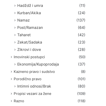
Hadždž i umra
(11)
Kurban/Akika
(24)
Namaz
(137)
Post/Ramazan
(64)
Taharet
(42)
Zekat/Sadaka
(23)
Zikrovi i dove
(28)
Imovinski postupci
(50)
Ekonomija/Kupoprodaja
(37)
Kazneno pravo i sudstvo
(8)
Porodično pravo
(101)
Intimni odnosi/Brak
(80)
Propisi vezani za žene
(109)
Razno
(118)