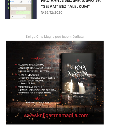
NAZIVANJE SELAMA SAMO SA
“SELAM” BEZ “ALEJKUM”
26/12/2020
Knjiga Crna Magija pod lupom šerijata