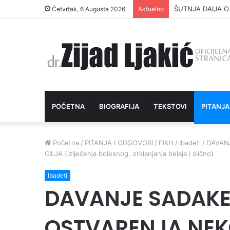
ŠUTNJA DAIJA O
Četvrtak, 6 Augusta 2026
Aktuelno
POČETNA
BIOGRAFIJA
TEKSTOVI
PITANJA
Početna
/
PITANJA I ODGOVORI
/
FIKH
/
Ibadeti
/
DAVAN
CILJA (izlječenja bolesnog, otklanjanja belaja i slično)
Ibadeti
DAVANJE SADAKE
OSTVARENJA NE