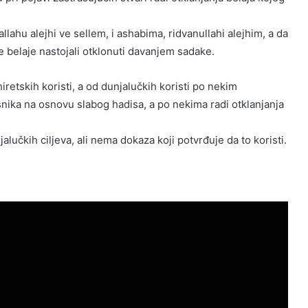
llahu alejhi ve sellem, i ashabima, ridvanullahi alejhim, a da
e belaje nastojali otklonuti davanjem sadake.
iretskih koristi, a od dunjalučkih koristi po nekim
snika na osnovu slabog hadisa, a po nekima radi otklanjanja
lučkih ciljeva, ali nema dokaza koji potvrđuje da to koristi.