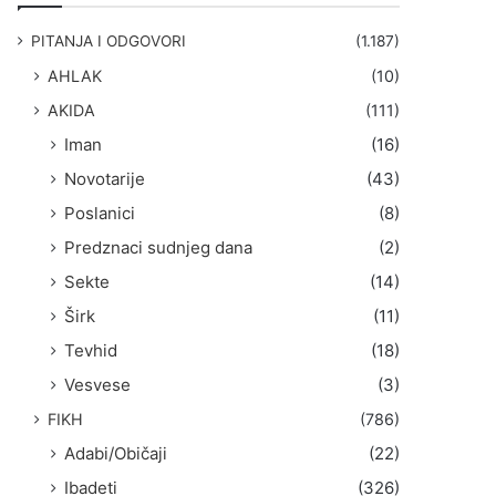
g
a
PITANJA I ODGOVORI
(1.187)
:
AHLAK
(10)
AKIDA
(111)
Iman
(16)
Novotarije
(43)
Poslanici
(8)
Predznaci sudnjeg dana
(2)
Sekte
(14)
Širk
(11)
Tevhid
(18)
Vesvese
(3)
FIKH
(786)
Adabi/Običaji
(22)
Ibadeti
(326)