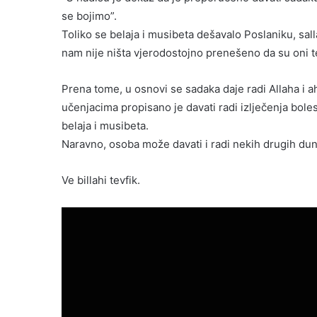
se bojimo”.
Toliko se belaja i musibeta dešavalo Poslaniku, salla
nam nije ništa vjerodostojno prenešeno da su oni t
Prena tome, u osnovi se sadaka daje radi Allaha i ah
učenjacima propisano je davati radi izlječenja bole
belaja i musibeta.
Naravno, osoba može davati i radi nekih drugih dunja
Ve billahi tevfik.