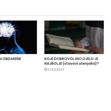
M OBDARENE
KOJE DOBROVOLJNO DJELO JE
NAJBOLJE (stavovi učenjaka)?
01/02/2023