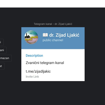
Telegram kanal - dr. Zijad Ljakić
i
ani
amazan
at