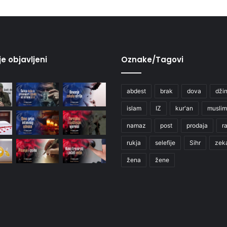
je objavljeni
Oznake/Tagovi
abdest
brak
dova
džin
islam
IZ
kur'an
muslim
namaz
post
prodaja
r
rukja
selefije
Sihr
zek
žena
žene