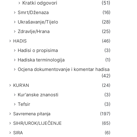
Kratki odgovori
(51)
Smrt/Dženaza
(16)
Ukrašavanje/Tijelo
(28)
Zdravlje/Hrana
(25)
HADIS
(46)
Hadisi o propisima
(3)
Hadiska terminologija
(1)
Ocjena dokumentovanje i komentar hadisa
(42)
KUR'AN
(24)
Kur'anske znanosti
(3)
Tefsir
(3)
Savremena pitanja
(197)
SIHR/UROK/LIJEČENJE
(65)
SIRA
(6)