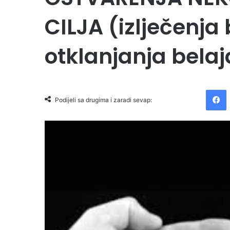
CILJA (izlječenja
otklanjanja belaja
Facebook
Podijeli sa drugima i zaradi sevap: