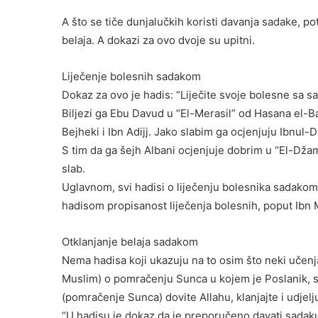
A što se tiče dunjalučkih koristi davanja sadake, po
belaja. A dokazi za ovo dvoje su upitni.
Liječenje bolesnih sadakom
Dokaz za ovo je hadis: “Liječite svoje bolesne sa s
Biljezi ga Ebu Davud u “El-Merasil” od Hasana el-Bas
Bejheki i Ibn Adijj. Jako slabim ga ocjenjuju Ibnul-D
S tim da ga šejh Albani ocjenjuje dobrim u “El-Dža
slab.
Uglavnom, svi hadisi o liječenju bolesnika sadakom
hadisom propisanost liječenja bolesnih, poput Ibn M
Otklanjanje belaja sadakom
Nema hadisa koji ukazuju na to osim što neki učenj
Muslim) o pomračenju Sunca u kojem je Poslanik, sal
(pomračenje Sunca) dovite Allahu, klanjajte i udjel
“U hadisu je dokaz da je preporučeno davati sadaku p