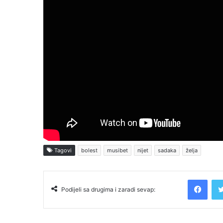
Tagovi
bolest
musibet
nijet
sadaka
želja
Facebook
Podijeli sa drugima i zaradi sevap: