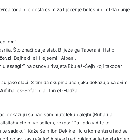
tvrda toga nije došla osim za liječenje bolesnih i otklanjanje
adakom”.
rija. Što znači da je slab. Bilježe ga Taberani, Hatib,
ževzi, Bejheki, el-Hejsemi i Albani.
miu essagir” na osnovu rivajeta Ebu eš-Šejh koji također
 su jako slabi. S tim da skupina učenjaka dokazuje sa ovim
ufliha, es-Sefarinija i Ibn el-Hadža.
aci dokazuju sa hadisom mutefekun alejhi (Buharija i
lallahu alejhi ve sellem, rekao: “Pa kada vidite to
jujte sadaku”. Kaže šejh Ibn Dekik el-Id u komentaru hadisa:
ri pojavi zastrašujućih stvari radi otklanjanja belaja kojeg