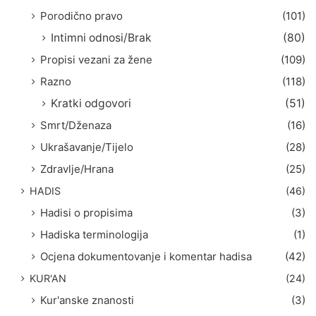
Porodično pravo
(101)
Intimni odnosi/Brak
(80)
Propisi vezani za žene
(109)
Razno
(118)
Kratki odgovori
(51)
Smrt/Dženaza
(16)
Ukrašavanje/Tijelo
(28)
Zdravlje/Hrana
(25)
HADIS
(46)
Hadisi o propisima
(3)
Hadiska terminologija
(1)
Ocjena dokumentovanje i komentar hadisa
(42)
KUR'AN
(24)
Kur'anske znanosti
(3)