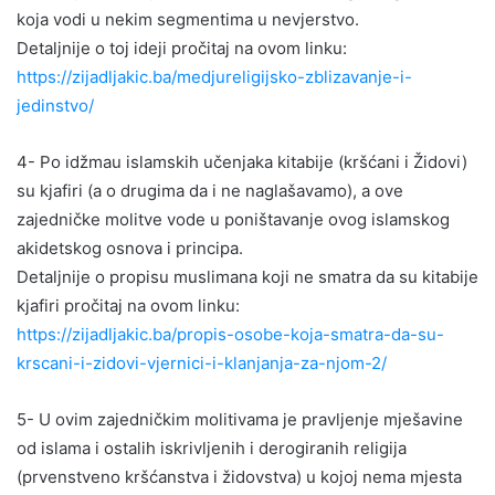
koja vodi u nekim segmentima u nevjerstvo.
Detaljnije o toj ideji pročitaj na ovom linku:
https://zijadljakic.ba/medjureligijsko-zblizavanje-i-
jedinstvo/
4- Po idžmau islamskih učenjaka kitabije (kršćani i Židovi)
su kjafiri (a o drugima da i ne naglašavamo), a ove
zajedničke molitve vode u poništavanje ovog islamskog
akidetskog osnova i principa.
Detaljnije o propisu muslimana koji ne smatra da su kitabije
kjafiri pročitaj na ovom linku:
https://zijadljakic.ba/propis-osobe-koja-smatra-da-su-
krscani-i-zidovi-vjernici-i-klanjanja-za-njom-2/
5- U ovim zajedničkim molitivama je pravljenje mješavine
od islama i ostalih iskrivljenih i derogiranih religija
(prvenstveno kršćanstva i židovstva) u kojoj nema mjesta