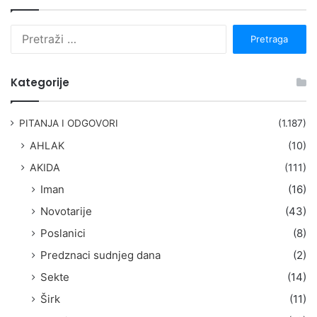
P
r
e
t
Kategorije
r
a
g
PITANJA I ODGOVORI
(1.187)
a
AHLAK
(10)
:
AKIDA
(111)
Iman
(16)
Novotarije
(43)
Poslanici
(8)
Predznaci sudnjeg dana
(2)
Sekte
(14)
Širk
(11)