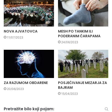
NOVA AJVATOVCA
MESH PO TANKIM ILI
PODERANIM ČARAPAMA
11/07/2023
24/06/2023
ZA RAZUMOM OBDARENE
POSJEĆIVANJE MEZARJA ZA
BAJRAM
20/06/2023
15/04/2023
Pretražite bilo koji pojam: