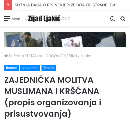
ŠUTNJA DAIJA O PRONEVJERI ZEKATA OD STRANE IZ-a
Switc
Pr
Meni
skin
Početna
/
PITANJA I ODGOVORI
/
FIKH
/
Ibadeti
Ibadeti
Novotarije
Tevhid
ZAJEDNIČKA MOLITVA
MUSLIMANA I KRŠĆANA
(propis organizovanja i
prisustvovanja)