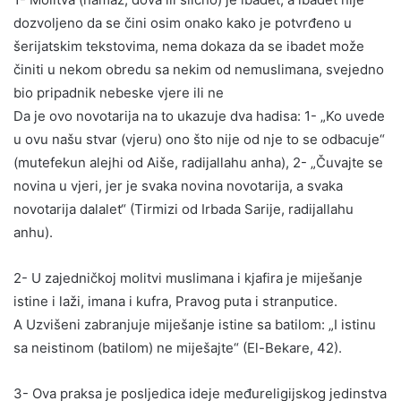
dozvoljeno da se čini osim onako kako je potvrđeno u
šerijatskim tekstovima, nema dokaza da se ibadet može
činiti u nekom obredu sa nekim od nemuslimana, svejedno
bio pripadnik nebeske vjere ili ne
Da je ovo novotarija na to ukazuje dva hadisa: 1- „Ko uvede
u ovu našu stvar (vjeru) ono što nije od nje to se odbacuje“
(mutefekun alejhi od Aiše, radijallahu anha), 2- „Čuvajte se
novina u vjeri, jer je svaka novina novotarija, a svaka
novotarija dalalet“ (Tirmizi od Irbada Sarije, radijallahu
anhu).
2- U zajedničkoj molitvi muslimana i kjafira je miješanje
istine i laži, imana i kufra, Pravog puta i stranputice.
A Uzvišeni zabranjuje miješanje istine sa batilom: „I istinu
sa neistinom (batilom) ne miješajte“ (El-Bekare, 42).
3- Ova praksa je posljedica ideje međureligijskog jedinstva