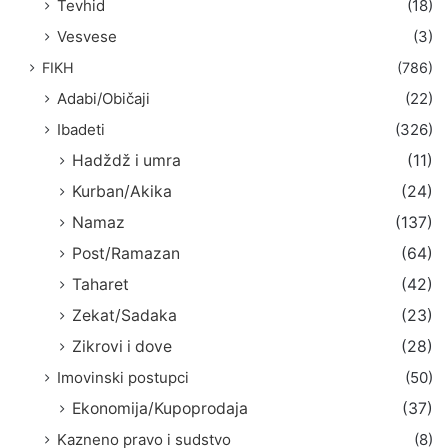
Tevhid
(18)
Vesvese
(3)
FIKH
(786)
Adabi/Običaji
(22)
Ibadeti
(326)
Hadždž i umra
(11)
Kurban/Akika
(24)
Namaz
(137)
Post/Ramazan
(64)
Taharet
(42)
Zekat/Sadaka
(23)
Zikrovi i dove
(28)
Imovinski postupci
(50)
Ekonomija/Kupoprodaja
(37)
Kazneno pravo i sudstvo
(8)