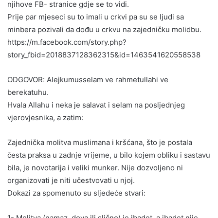
njihove FB- stranice gdje se to vidi.
Prije par mjeseci su to imali u crkvi pa su se ljudi sa
minbera pozivali da dođu u crkvu na zajedničku molidbu.
https://m.facebook.com/story.php?
story_fbid=2018837128362315&id=1463541620558538
ODGOVOR: Alejkumusselam ve rahmetullahi ve
berekatuhu.
Hvala Allahu i neka je salavat i selam na posljednjeg
vjerovjesnika, a zatim:
Zajednička molitva muslimana i kršćana, što je postala
česta praksa u zadnje vrijeme, u bilo kojem obliku i sastavu
bila, je novotarija i veliki munker. Nije dozvoljeno ni
organizovati je niti učestvovati u njoj.
Dokazi za spomenuto su sljedeće stvari:
1- Molitva (namaz, dova ili slično) je ibadet, a ibadet nije