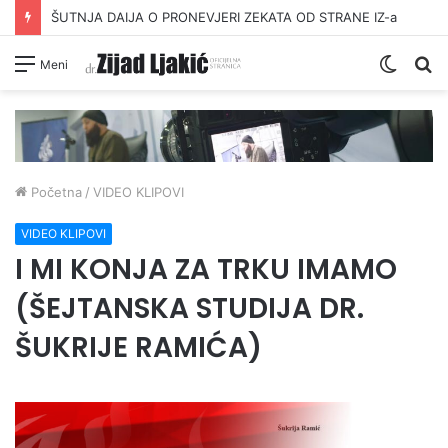
ŠUTNJA DAIJA O PRONEVJERI ZEKATA OD STRANE IZ-a
Switc
Pr
Meni
skin
Početna
/
VIDEO KLIPOVI
VIDEO KLIPOVI
I MI KONJA ZA TRKU IMAMO
(ŠEJTANSKA STUDIJA DR.
ŠUKRIJE RAMIĆA)