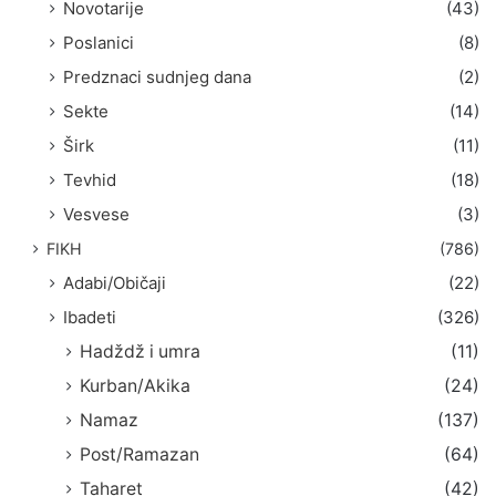
Novotarije
(43)
Poslanici
(8)
Predznaci sudnjeg dana
(2)
Sekte
(14)
Širk
(11)
Tevhid
(18)
Vesvese
(3)
FIKH
(786)
Adabi/Običaji
(22)
Ibadeti
(326)
Hadždž i umra
(11)
Kurban/Akika
(24)
Namaz
(137)
Post/Ramazan
(64)
Taharet
(42)