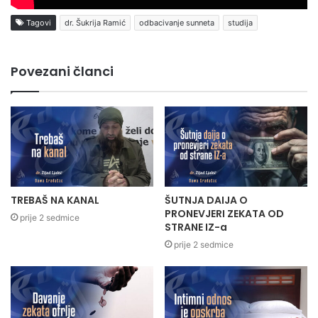
Tagovi
dr. Šukrija Ramić
odbacivanje sunneta
studija
Povezani članci
TREBAŠ NA KANAL
ŠUTNJA DAIJA O
PRONEVJERI ZEKATA OD
prije 2 sedmice
STRANE IZ-a
prije 2 sedmice