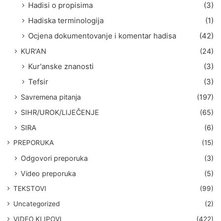
Hadisi o propisima
(3)
Hadiska terminologija
(1)
Ocjena dokumentovanje i komentar hadisa
(42)
KUR'AN
(24)
Kur'anske znanosti
(3)
Tefsir
(3)
Savremena pitanja
(197)
SIHR/UROK/LIJEČENJE
(65)
SIRA
(6)
PREPORUKA
(15)
Odgovori preporuka
(3)
Video preporuka
(5)
TEKSTOVI
(99)
Uncategorized
(2)
VIDEO KLIPOVI
(422)