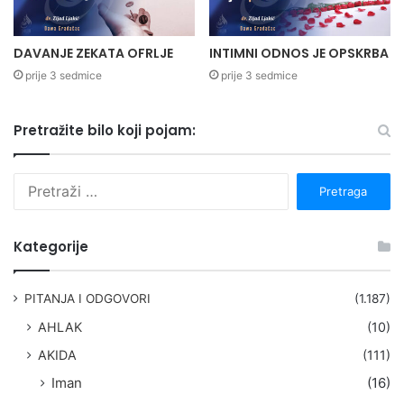
DAVANJE ZEKATA OFRLJE
INTIMNI ODNOS JE OPSKRBA
prije 3 sedmice
prije 3 sedmice
Pretražite bilo koji pojam:
P
r
e
t
Kategorije
r
a
g
PITANJA I ODGOVORI
(1.187)
a
AHLAK
(10)
:
AKIDA
(111)
Iman
(16)