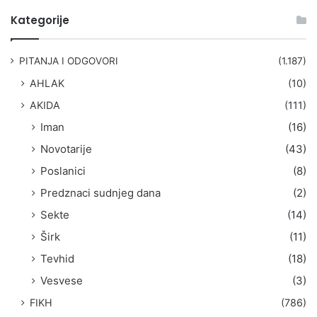
t
Kategorije
r
a
g
PITANJA I ODGOVORI
(1.187)
a
AHLAK
(10)
:
AKIDA
(111)
Iman
(16)
Novotarije
(43)
Poslanici
(8)
Predznaci sudnjeg dana
(2)
Sekte
(14)
Širk
(11)
Tevhid
(18)
Vesvese
(3)
FIKH
(786)