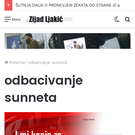
ŠUTNJA DAIJA O PRONEVJERI ZEKATA OD STRANE IZ-a
Switc
Pr
Meni
skin
Početna
/
odbacivanje sunneta
odbacivanje
sunneta