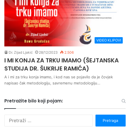
VIDEO KLIPOVI
Dr. Zijad Ljakić
28/12/2023
2.506
I MI KONJA ZA TRKU IMAMO (ŠEJTANSKA
STUDIJA DR. ŠUKRIJE RAMIĆA)
A i mi za trku konja imamo, i kod nas se pojavilo da je čovjek
napisao čak metodologiju, savremenu metodologiju…
Pretražite bilo koji pojam:
P
r
e