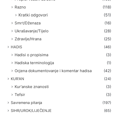
Razno
(118)
Kratki odgovori
(51)
Smrt/Dženaza
(16)
Ukrašavanje/Tijelo
(28)
Zdravlje/Hrana
(25)
HADIS
(46)
Hadisi o propisima
(3)
Hadiska terminologija
(1)
Ocjena dokumentovanje i komentar hadisa
(42)
KUR'AN
(24)
Kur'anske znanosti
(3)
Tefsir
(3)
Savremena pitanja
(197)
SIHR/UROK/LIJEČENJE
(65)