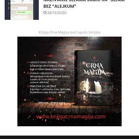
BEZ “ALEJKUM”
26/12/2020
Knjiga Crna Magija pod lupom šerijata