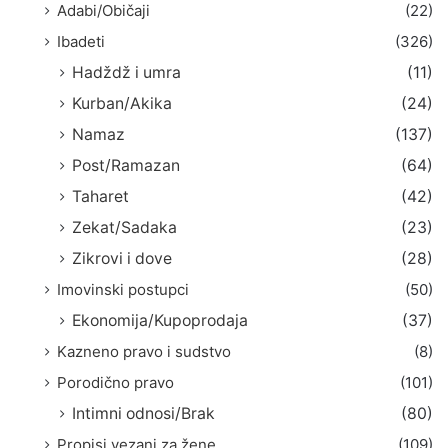
Adabi/Običaji
(22)
Ibadeti
(326)
Hadždž i umra
(11)
Kurban/Akika
(24)
Namaz
(137)
Post/Ramazan
(64)
Taharet
(42)
Zekat/Sadaka
(23)
Zikrovi i dove
(28)
Imovinski postupci
(50)
Ekonomija/Kupoprodaja
(37)
Kazneno pravo i sudstvo
(8)
Porodično pravo
(101)
Intimni odnosi/Brak
(80)
Propisi vezani za žene
(109)