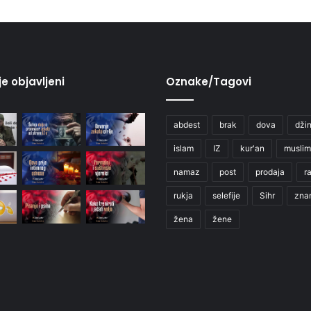
je objavljeni
Oznake/Tagovi
abdest
brak
dova
džin
islam
IZ
kur'an
muslim
namaz
post
prodaja
r
rukja
selefije
Sihr
zna
žena
žene