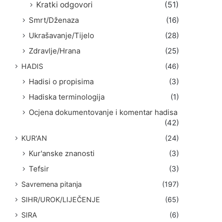
Kratki odgovori
(51)
Smrt/Dženaza
(16)
Ukrašavanje/Tijelo
(28)
Zdravlje/Hrana
(25)
HADIS
(46)
Hadisi o propisima
(3)
Hadiska terminologija
(1)
Ocjena dokumentovanje i komentar hadisa
(42)
KUR'AN
(24)
Kur'anske znanosti
(3)
Tefsir
(3)
Savremena pitanja
(197)
SIHR/UROK/LIJEČENJE
(65)
SIRA
(6)