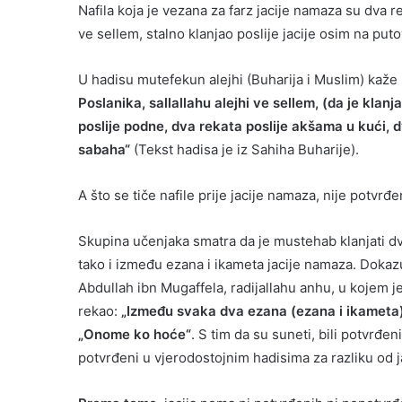
Nafila koja je vezana za farz jacije namaza su dva r
ve sellem, stalno klanjao poslije jacije osim na put
U hadisu mutefekun alejhi (Buharija i Muslim) kaže 
Poslanika, sallallahu alejhi ve sellem, (da je klan
poslije podne, dva rekata poslije akšama u kući, dv
sabaha“
(Tekst hadisa je iz Sahiha Buharije).
A što se tiče nafile prije jacije namaza, nije potvrđ
Skupina učenjaka smatra da je mustehab klanjati dv
tako i između ezana i ikameta jacije namaza. Dokaz
Abdullah ibn Mugaffela, radijallahu anhu, u kojem je 
rekao:
„Između svaka dva ezana (ezana i ikameta) j
„Onome ko hoće“
. S tim da su suneti, bili potvrđen
potvrđeni u vjerodostojnim hadisima za razliku od j