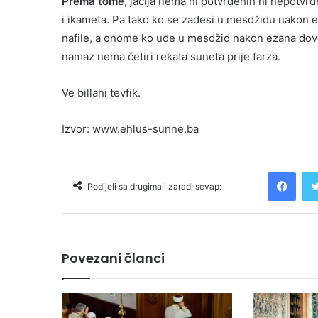
Prema tome,
jacija nema ni potvrđenih ni nepotvrđ
i ikameta. Pa tako ko se zadesi u mesdžidu nakon e
nafile, a onome ko uđe u mesdžid nakon ezana dovol
namaz nema četiri rekata suneta prije farza.
Ve billahi tevfik.
Izvor: www.ehlus-sunne.ba
Facebook
Podijeli sa drugima i zaradi sevap:
Povezani članci