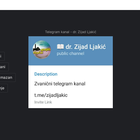
Telegram kanal - dr. Zijad Ljakić
i
ani
amazan
nje