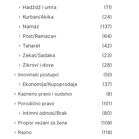
Hadždž i umra
(11)
Kurban/Akika
(24)
Namaz
(137)
Post/Ramazan
(64)
Taharet
(42)
Zekat/Sadaka
(23)
Zikrovi i dove
(28)
Imovinski postupci
(50)
Ekonomija/Kupoprodaja
(37)
Kazneno pravo i sudstvo
(8)
Porodično pravo
(101)
Intimni odnosi/Brak
(80)
Propisi vezani za žene
(109)
Razno
(118)