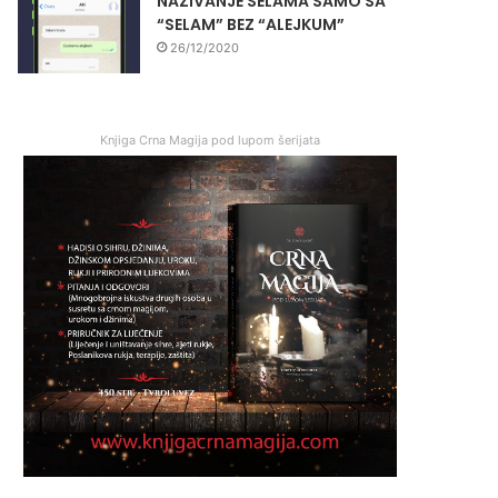
NAZIVANJE SELAMA SAMO SA
“SELAM” BEZ “ALEJKUM”
26/12/2020
Knjiga Crna Magija pod lupom šerijata