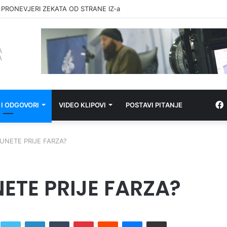
 PRONEVJERI ZEKATA OD STRANE IZ-a
 I ODGOVORI
VIDEO KLIPOVI
POSTAVI PITANJE
SUNETE PRIJE FARZA?
NETE PRIJE FARZA?
Twitter
LinkedIn
Tumblr
Pinterest
Reddit
Messenger
Share via Email