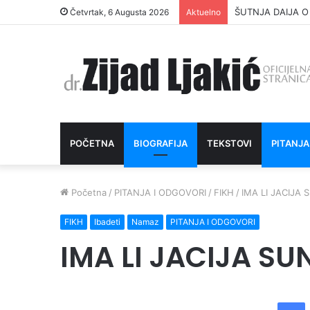
ŠUTNJA DAIJA O
Četvrtak, 6 Augusta 2026
Aktuelno
POČETNA
BIOGRAFIJA
TEKSTOVI
PITANJA
Početna
/
PITANJA I ODGOVORI
/
FIKH
/
IMA LI JACIJA 
FIKH
Ibadeti
Namaz
PITANJA I ODGOVORI
IMA LI JACIJA SU
Facebook