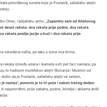
ekata potvrđenog suneta koje je Poslanik, sallallahu alejhi
ovanju.
Ibn Omer, radijallahu anhu:
„Zapamtio sam od Allahovog
jao) deset rekata: dva rekata prije podne, dva rekata
a rekata poslije jacije u kući i dva rekata prije
ena određena nafila, pa tako u tome ima širine.
a rekata između ezana i ikameta svih pet farz namaza, pa
uju to hadisom mutefekun alejhi (Buharija i Muslim) od
došlo da je Poslanik, sallallahu alejhi ve sellem,
e namaz“, ponovio je to tri puta i nakon trećeg dodao:
i ili nepotvrđeni, prije sabaha, podne, ikindije i akšama došli
acije.