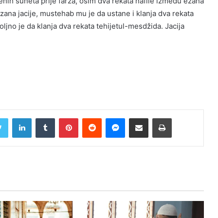
enih suneta prije farza, osim dva rekata nafile između ezana
zana jacije, mustehab mu je da ustane i klanja dva rekata
jno je da klanja dva rekata tehijetul-mesdžida. Jacija
Twitter
LinkedIn
Tumblr
Pinterest
Reddit
Messenger
Share via Email
Print