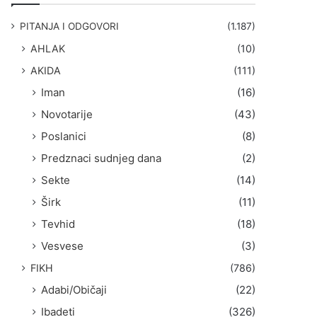
g
a
PITANJA I ODGOVORI
(1.187)
:
AHLAK
(10)
AKIDA
(111)
Iman
(16)
Novotarije
(43)
Poslanici
(8)
Predznaci sudnjeg dana
(2)
Sekte
(14)
Širk
(11)
Tevhid
(18)
Vesvese
(3)
FIKH
(786)
Adabi/Običaji
(22)
Ibadeti
(326)