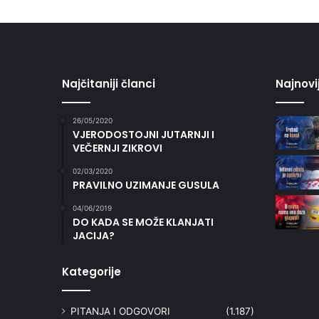
Najčitaniji članci
Najnovi
26/05/2020
VJERODOSTOJNI JUTARNJI I
VEČERNJI ZIKROVI
02/03/2020
PRAVILNO UZIMANJE GUSULA
04/06/2019
DO KADA SE MOŽE KLANJATI
JACIJA?
Kategorije
PITANJA I ODGOVORI
(1.187)