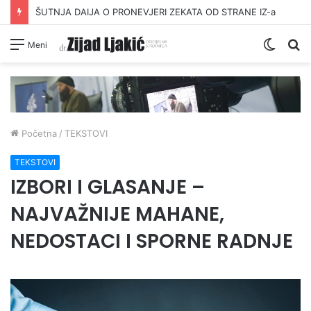
ŠUTNJA DAIJA O PRONEVJERI ZEKATA OD STRANE IZ-a
Switc
Pr
Meni
skin
Početna
/
TEKSTOVI
TEKSTOVI
IZBORI I GLASANJE –
NAJVAŽNIJE MAHANE,
NEDOSTACI I SPORNE RADNJE