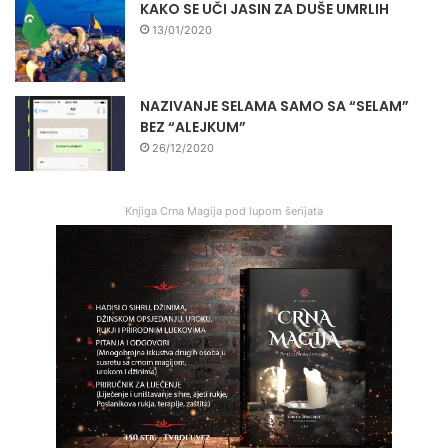
KAKO SE UČI JASIN ZA DUŠE UMRLIH
13/01/2020
NAZIVANJE SELAMA SAMO SA “SELAM”
BEZ “ALEJKUM”
26/12/2020
Knjiga Crna Magija pod lupom šerijata