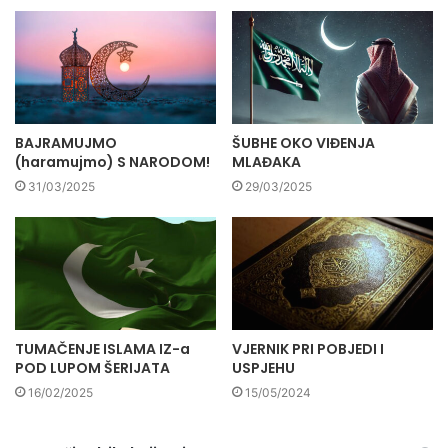
BAJRAMUJMO
ŠUBHE OKO VIĐENJA
(haramujmo) S NARODOM!
MLAĐAKA
31/03/2025
29/03/2025
TUMAČENJE ISLAMA IZ-a
VJERNIK PRI POBJEDI I
POD LUPOM ŠERIJATA
USPJEHU
16/02/2025
15/05/2024