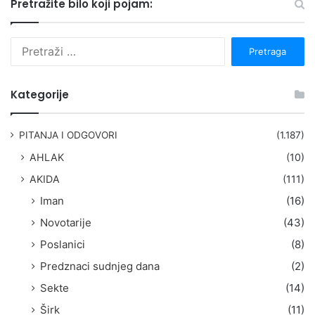
Pretražite bilo koji pojam:
P
r
e
t
Kategorije
r
a
g
PITANJA I ODGOVORI
(1.187)
a
AHLAK
(10)
:
AKIDA
(111)
Iman
(16)
Novotarije
(43)
Poslanici
(8)
Predznaci sudnjeg dana
(2)
Sekte
(14)
Širk
(11)