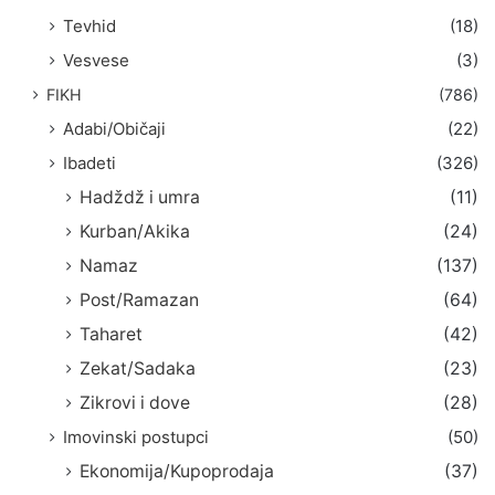
Tevhid
(18)
Vesvese
(3)
FIKH
(786)
Adabi/Običaji
(22)
Ibadeti
(326)
Hadždž i umra
(11)
Kurban/Akika
(24)
Namaz
(137)
Post/Ramazan
(64)
Taharet
(42)
Zekat/Sadaka
(23)
Zikrovi i dove
(28)
Imovinski postupci
(50)
Ekonomija/Kupoprodaja
(37)