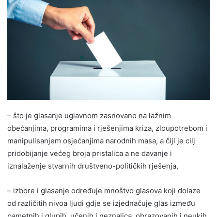
– što je glasanje uglavnom zasnovano na lažnim
obećanjima, programima i rješenjima kriza, zloupotrebom i
manipulisanjem osjećanjima narodnih masa, a čiji je cilj
pridobijanje većeg broja pristalica a ne davanje i
iznalaženje stvarnih društveno-političkih rješenja,
– izbore i glasanje određuje mnoštvo glasova koji dolaze
od različitih nivoa ljudi gdje se izjednačuje glas između
pametnih i glupih, učenih i neznalica, obrazovanih i neukih,