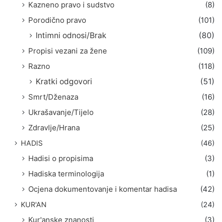
Kazneno pravo i sudstvo
(8)
Porodično pravo
(101)
Intimni odnosi/Brak
(80)
Propisi vezani za žene
(109)
Razno
(118)
Kratki odgovori
(51)
Smrt/Dženaza
(16)
Ukrašavanje/Tijelo
(28)
Zdravlje/Hrana
(25)
HADIS
(46)
Hadisi o propisima
(3)
Hadiska terminologija
(1)
Ocjena dokumentovanje i komentar hadisa
(42)
KUR'AN
(24)
Kur'anske znanosti
(3)