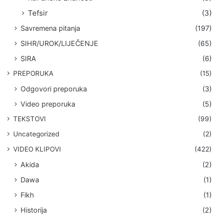
Tefsir
(3)
Savremena pitanja
(197)
SIHR/UROK/LIJEČENJE
(65)
SIRA
(6)
PREPORUKA
(15)
Odgovori preporuka
(3)
Video preporuka
(5)
TEKSTOVI
(99)
Uncategorized
(2)
VIDEO KLIPOVI
(422)
Akida
(2)
Dawa
(1)
Fikh
(1)
Historija
(2)