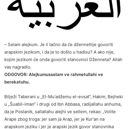
– Selam alejkum. Je li tačno da će džennetlije govoriti
arapskim jezikom, i da je to došlo u hadisu? A ako nije,
kojim jezikom će onda govoriti stanovnici Dženneta? Allah
vas nagradio.
ODGOVOR: Alejkumusselam ve rahmetullahi ve
berekatuhu.
Bilježi Taberani u „El-Mu'adžemu el-evsat“, Hakim, Bejheki
u „Šuabil-iman“ i drugi od Ibn Abbasa, radijallahu anhuma,
da je Poslanik, sallallahu alejhi ve sellem, rekao: „Volite
Arape zbog troga: jer sam ja Arap, jer je Kur'an na
arapskom jeziku i jer je arapski jezik govor stanovnika