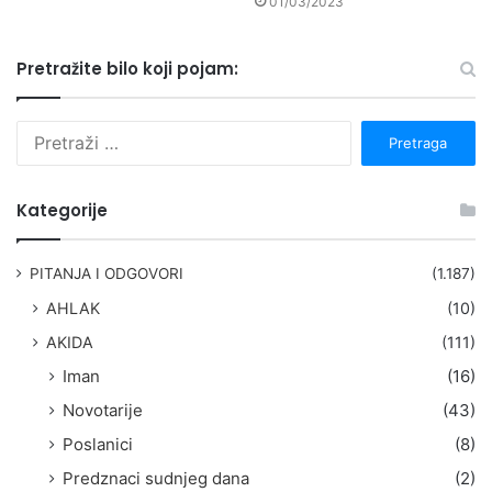
01/03/2023
Pretražite bilo koji pojam:
P
r
e
t
Kategorije
r
a
g
PITANJA I ODGOVORI
(1.187)
a
AHLAK
(10)
:
AKIDA
(111)
Iman
(16)
Novotarije
(43)
Poslanici
(8)
Predznaci sudnjeg dana
(2)