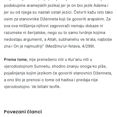
podskupine aramejskih jezika) jer je on bio jezik Adema i
jer su od njega su nastali ostali jezici. Četvrti kažu isto tako
osim za stanovnike Dženneta koji će govoriti arapskim. Za
sva ova mišljenja njihovi zagovorači nemaju dokaze ni
razumske ni šerijatske, nego su to samo tvrdnje kojima
nedostaju argumenti, a Allah, subhanehu ve te'ala, najbolje
zna i On je najmudriji“ (Medžmu'ul-fetava, 4/299).
Prema tome,
nije prenešeno niti u Kur'anu niti u
vjerodostojnom Sunnetu, shodno znanju onoga ko piše,
pojašnjenje kojim jezikom će govoriti stanovnici Dženneta,
a ono što je prenosi o tome od hadisa i predaja nije
vjerodostojno. Ve billahi tevfik.
Povezani članci