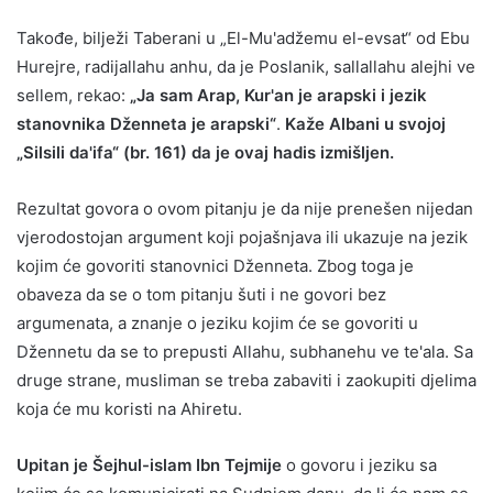
Takođe, bilježi Taberani u „El-Mu'adžemu el-evsat“ od Ebu
Hurejre, radijallahu anhu, da je Poslanik, sallallahu alejhi ve
sellem, rekao:
„Ja sam Arap, Kur'an je arapski i jezik
stanovnika Dženneta je arapski“
.
Kaže Albani u svojoj
„Silsili da'ifa“ (br. 161) da je ovaj hadis izmišljen.
Rezultat govora o ovom pitanju je da nije prenešen nijedan
vjerodostojan argument koji pojašnjava ili ukazuje na jezik
kojim će govoriti stanovnici Dženneta. Zbog toga je
obaveza da se o tom pitanju šuti i ne govori bez
argumenata, a znanje o jeziku kojim će se govoriti u
Džennetu da se to prepusti Allahu, subhanehu ve te'ala. Sa
druge strane, musliman se treba zabaviti i zaokupiti djelima
koja će mu koristi na Ahiretu.
Upitan je Šejhul-islam Ibn Tejmije
o govoru i jeziku sa