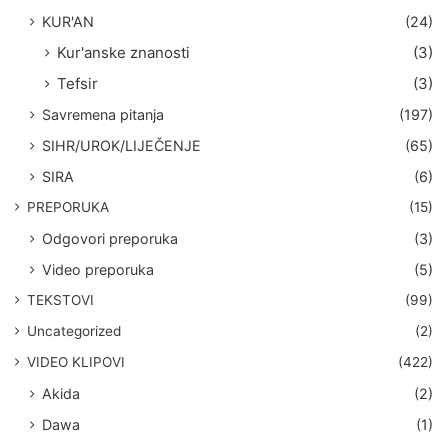
KUR'AN
(24)
Kur'anske znanosti
(3)
Tefsir
(3)
Savremena pitanja
(197)
SIHR/UROK/LIJEČENJE
(65)
SIRA
(6)
PREPORUKA
(15)
Odgovori preporuka
(3)
Video preporuka
(5)
TEKSTOVI
(99)
Uncategorized
(2)
VIDEO KLIPOVI
(422)
Akida
(2)
Dawa
(1)