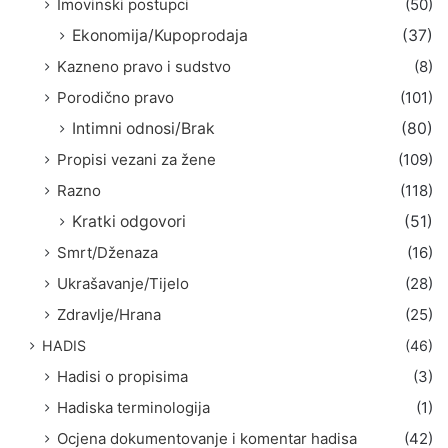
Imovinski postupci
(50)
Ekonomija/Kupoprodaja
(37)
Kazneno pravo i sudstvo
(8)
Porodično pravo
(101)
Intimni odnosi/Brak
(80)
Propisi vezani za žene
(109)
Razno
(118)
Kratki odgovori
(51)
Smrt/Dženaza
(16)
Ukrašavanje/Tijelo
(28)
Zdravlje/Hrana
(25)
HADIS
(46)
Hadisi o propisima
(3)
Hadiska terminologija
(1)
Ocjena dokumentovanje i komentar hadisa
(42)