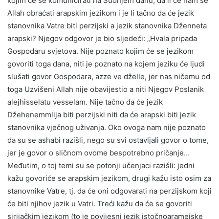
kojim će se komunicirati na Sudnjem danu, da li će nam se
Allah obraćati arapskim jezikom i je li tačno da će jezik
stanovnika Vatre biti perzijski a jezik stanovnika Dženneta
arapski? Njegov odgovor je bio sljedeći: „Hvala pripada
Gospodaru svjetova. Nije poznato kojim će se jezikom
govoriti toga dana, niti je poznato na kojem jeziku će ljudi
slušati govor Gospodara, azze ve dželle, jer nas ničemu od
toga Uzvišeni Allah nije obavijestio a niti Njegov Poslanik
alejhisselatu vesselam. Nije tačno da će jezik
Džehenemmlija biti perzijski niti da će arapski biti jezik
stanovnika vječnog uživanja. Oko ovoga nam nije poznato
da su se ashabi razišli, nego su svi ostavljali govor o tome,
jer je govor o sličnom ovome bespotrebno pričanje…
Međutim, o toj temi su se potonji učenjaci razišli: jedni
kažu govoriće se arapskim jezikom, drugi kažu isto osim za
stanovnike Vatre, tj. da će oni odgovarati na perzijskom koji
će biti njihov jezik u Vatri. Treći kažu da će se govoriti
sirijačkim jezikom (to je povijesni jezik istočnoaramejske