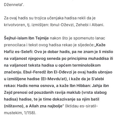
Dženneta“.
Za ovaj hadis su trojica učenjaka hadisa rekli da je
krivotvoren, tj. izmišljen: Ibnul-Dževzi, Zehebi i Albani.
Šejhul-islam Ibn Tejmije
nakon što je spomenuto lanac
prenocilaca i tekst ovog hadisa rekao je sljedeće:
„Kaže
Hafiz es-Selefi: Ovo je dobar hadis, pa ne znam je li mislio
na valjanost njegovog seneda po principima muhaddisa ili
na valjanost teksta hadisa u općem terminološkom
značenju. Ebul-Feredž ibn El-Dđevzi je ovaj hadis ubrojao
u izmišljene hadise (El-Mevdu'at), i kaže da je S'alebi
rekao: Hadis nema osnova, a kaže Ibn Hibban: Jahja ibn
Zejd prenosi od pouzdanih ravija maklub (vrsta slabog
hadisa) hadise, te je time dokazivanje sa njim batil
(ništavno), a Allah zna najbolje“
(Iktidau es-siratil-
mustekim, 1/158).