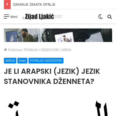
DAVANJE ZEKATA OFRLJE
Switc
Pr
Meni
skin
Početna
/
PITANJA I ODGOVORI
/
AKIDA
AKIDA
Iman
PITANJA I ODGOVORI
JE LI ARAPSKI (JEZIK) JEZIK
STANOVNIKA DŽENNETA?