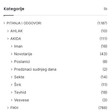
e
t
Kategorije
r
a
g
PITANJA I ODGOVORI
(1.187)
a
AHLAK
(10)
:
AKIDA
(111)
Iman
(16)
Novotarije
(43)
Poslanici
(8)
Predznaci sudnjeg dana
(2)
Sekte
(14)
Širk
(11)
Tevhid
(18)
Vesvese
(3)
FIKH
(786)