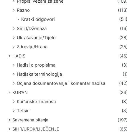
Propisi vezani za žene
(109)
Razno
(118)
Kratki odgovori
(51)
Smrt/Dženaza
(16)
Ukrašavanje/Tijelo
(28)
Zdravlje/Hrana
(25)
HADIS
(46)
Hadisi o propisima
(3)
Hadiska terminologija
(1)
Ocjena dokumentovanje i komentar hadisa
(42)
KUR'AN
(24)
Kur'anske znanosti
(3)
Tefsir
(3)
Savremena pitanja
(197)
SIHR/UROK/LIJEČENJE
(65)