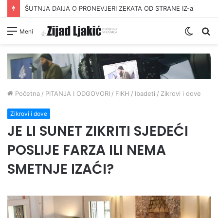
ŠUTNJA DAIJA O PRONEVJERI ZEKATA OD STRANE IZ-a
Switc
Pr
Meni
skin
Početna
/
PITANJA I ODGOVORI
/
FIKH
/
Ibadeti
/
Zikrovi i dove
Zikrovi i dove
JE LI SUNET ZIKRITI SJEDEĆI
POSLIJE FARZA ILI NEMA
SMETNJE IZAĆI?