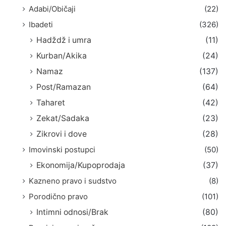
Adabi/Običaji
(22)
Ibadeti
(326)
Hadždž i umra
(11)
Kurban/Akika
(24)
Namaz
(137)
Post/Ramazan
(64)
Taharet
(42)
Zekat/Sadaka
(23)
Zikrovi i dove
(28)
Imovinski postupci
(50)
Ekonomija/Kupoprodaja
(37)
Kazneno pravo i sudstvo
(8)
Porodično pravo
(101)
Intimni odnosi/Brak
(80)