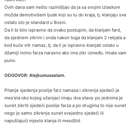
Ovih dana sam nešto razmišljao da ja sa svojim izlaskom
možda demotivišem ljude koji su tu do kraja, tj. klanjaju sve
ostalo sto je standard u Bosni.
Da li bi bilo ispravno da ovako postupim, da klanjam fard,
da sjednem zikrim i onda nakon toga da klanjam 2 rekjata a
kod kuće vitr namaz, tj. da li je ispravno klanjati ostalo u
džamiji mimo farza naravno ako ima zikr između. Hvala vam
puno.
ODGOVOR: Alejkumusselam.
Pitanje sjedenja poslije farz namaza i zikrenja sjedeći je
mes'ela oko kojeg učenjaci imaju dva stava: po jednima je
sunet zikriti sjedeći poslije farza a po drugima to nije sunet
nego je samo zikrenje sunet svejedno sjedeći ili
napuštajući mjesto klanja ili mesdžid.