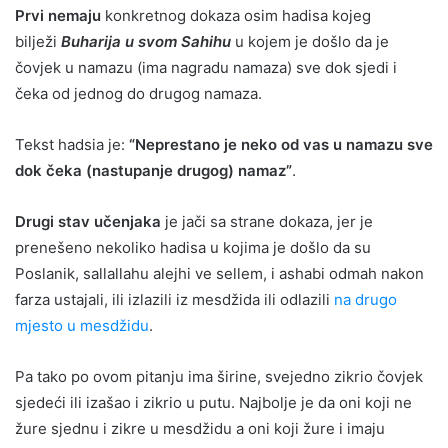
Prvi nemaju
konkretnog dokaza osim hadisa kojeg
bilježi
Buharija u svom Sahihu
u kojem je došlo da je
čovjek u namazu (ima nagradu namaza) sve dok sjedi i
čeka od jednog do drugog namaza.
Tekst hadsia je:
“Neprestano je neko od vas u namazu sve
dok čeka (nastupanje drugog) namaz”
.
Drugi stav učenjaka
je jači sa strane dokaza, jer je
prenešeno nekoliko hadisa u kojima je došlo da su
Poslanik, sallallahu alejhi ve sellem, i ashabi odmah nakon
farza ustajali, ili izlazili iz mesdžida ili odlazili
na drugo
mjesto u mesdžidu
.
Pa tako po ovom pitanju ima širine, svejedno zikrio čovjek
sjedeći ili izašao i zikrio u putu. Najbolje je da oni koji ne
žure sjednu i zikre u mesdžidu a oni koji žure i imaju