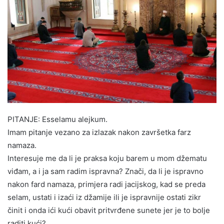
PITANJE: Esselamu alejkum.
Imam pitanje vezano za izlazak nakon završetka farz
namaza.
Interesuje me da li je praksa koju barem u mom džematu
viđam, a i ja sam radim ispravna? Znači, da li je ispravno
nakon fard namaza, primjera radi jacijskog, kad se preda
selam, ustati i izaći iz džamije ili je ispravnije ostati zikr
činit i onda ići kući obavit pritvrđene sunete jer je to bolje
raditi kući?