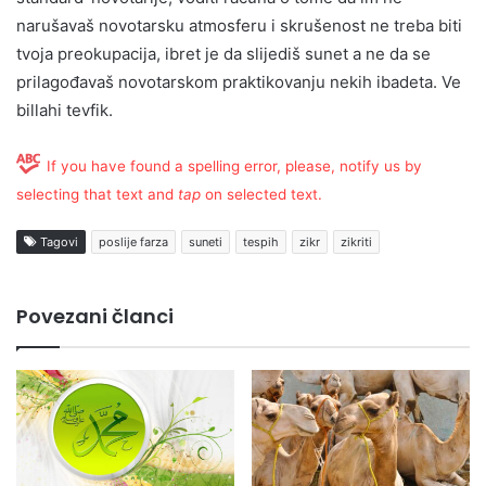
narušavaš novotarsku atmosferu i skrušenost ne treba biti
tvoja preokupacija, ibret je da slijediš sunet a ne da se
prilagođavaš novotarskom praktikovanju nekih ibadeta. Ve
billahi tevfik.
If you have found a spelling error, please, notify us by
selecting that text and
tap
on selected text.
Tagovi
poslije farza
suneti
tespih
zikr
zikriti
Povezani članci