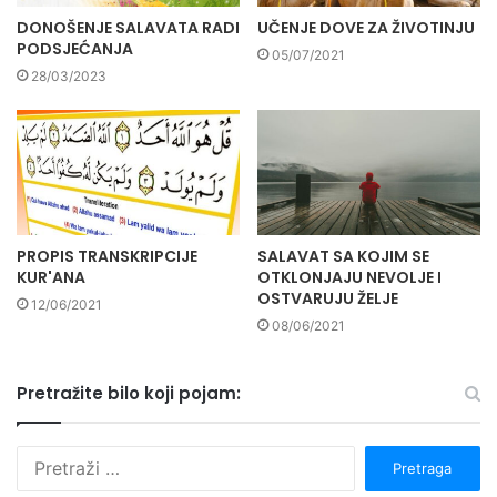
DONOŠENJE SALAVATA RADI
UČENJE DOVE ZA ŽIVOTINJU
PODSJEĆANJA
05/07/2021
28/03/2023
PROPIS TRANSKRIPCIJE
SALAVAT SA KOJIM SE
KUR'ANA
OTKLONJAJU NEVOLJE I
OSTVARUJU ŽELJE
12/06/2021
08/06/2021
Pretražite bilo koji pojam:
P
r