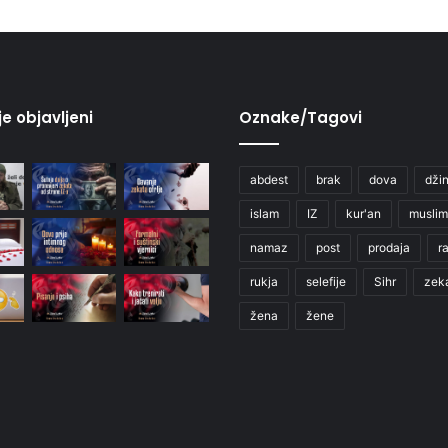
je objavljeni
Oznake/Tagovi
abdest
brak
dova
džin
islam
IZ
kur'an
muslim
namaz
post
prodaja
r
rukja
selefije
Sihr
zek
žena
žene