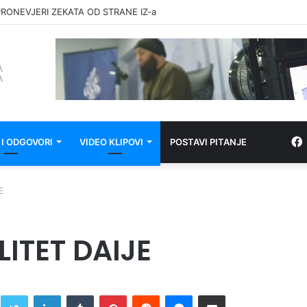
RONEVJERI ZEKATA OD STRANE IZ-a
 I ODGOVORI
VIDEO KLIPOVI
POSTAVI PITANJE
E
LITET DAIJE
Twitter
LinkedIn
Tumblr
Pinterest
Reddit
Messenger
Share via Email