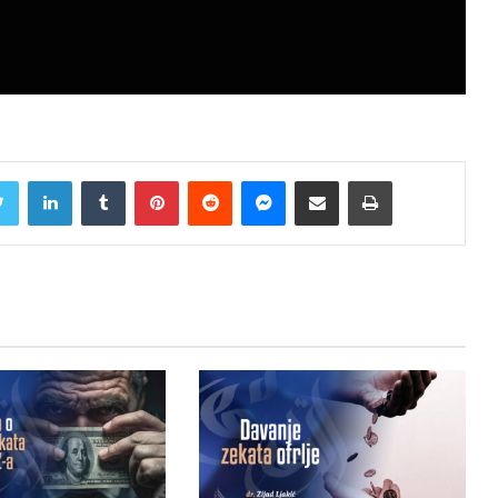
Twitter
LinkedIn
Tumblr
Pinterest
Reddit
Messenger
Share via Email
Print