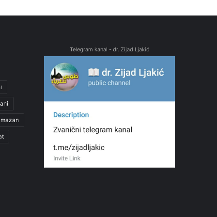
Telegram kanal - dr. Zijad Ljakić
i
ani
amazan
at