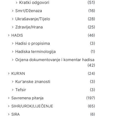
Kratki odgovori
(51)
Smrt/Dženaza
(16)
Ukrašavanje/Tijelo
(28)
Zdravlje/Hrana
(25)
HADIS
(46)
Hadisi o propisima
(3)
Hadiska terminologija
(1)
Ocjena dokumentovanje i komentar hadisa
(42)
KUR'AN
(24)
Kur'anske znanosti
(3)
Tefsir
(3)
Savremena pitanja
(197)
SIHR/UROK/LIJEČENJE
(65)
SIRA
(6)