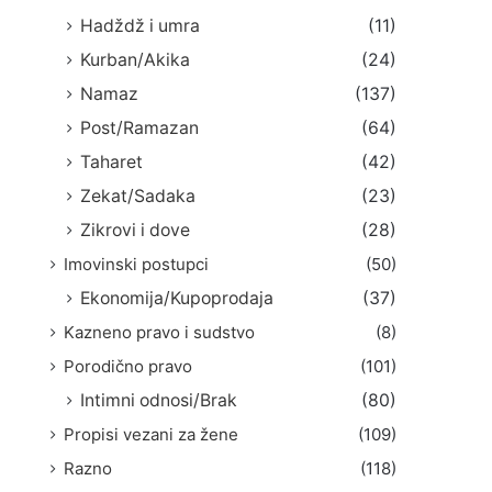
Hadždž i umra
(11)
Kurban/Akika
(24)
Namaz
(137)
Post/Ramazan
(64)
Taharet
(42)
Zekat/Sadaka
(23)
Zikrovi i dove
(28)
Imovinski postupci
(50)
Ekonomija/Kupoprodaja
(37)
Kazneno pravo i sudstvo
(8)
Porodično pravo
(101)
Intimni odnosi/Brak
(80)
Propisi vezani za žene
(109)
Razno
(118)