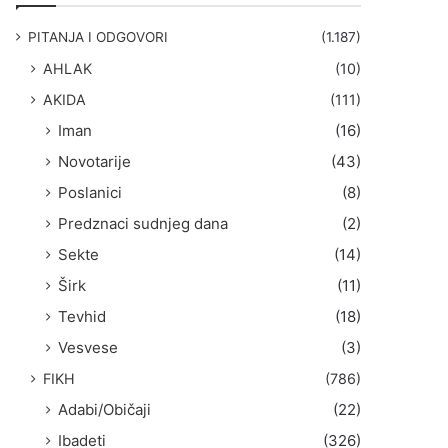
g
a
PITANJA I ODGOVORI
(1.187)
:
AHLAK
(10)
AKIDA
(111)
Iman
(16)
Novotarije
(43)
Poslanici
(8)
Predznaci sudnjeg dana
(2)
Sekte
(14)
Širk
(11)
Tevhid
(18)
Vesvese
(3)
FIKH
(786)
Adabi/Običaji
(22)
Ibadeti
(326)