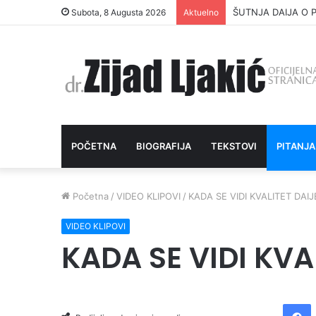
ŠUTNJA DAIJA O P
Subota, 8 Augusta 2026
Aktuelno
POČETNA
BIOGRAFIJA
TEKSTOVI
PITANJA
Početna
/
VIDEO KLIPOVI
/
KADA SE VIDI KVALITET DAIJ
VIDEO KLIPOVI
KADA SE VIDI KVA
Facebook