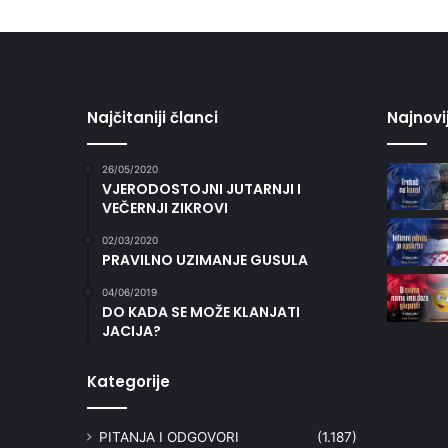
Najčitaniji članci
Najnovi
26/05/2020
VJERODOSTOJNI JUTARNJI I
VEČERNJI ZIKROVI
02/03/2020
PRAVILNO UZIMANJE GUSULA
04/06/2019
DO KADA SE MOŽE KLANJATI
JACIJA?
Kategorije
PITANJA I ODGOVORI
(1.187)