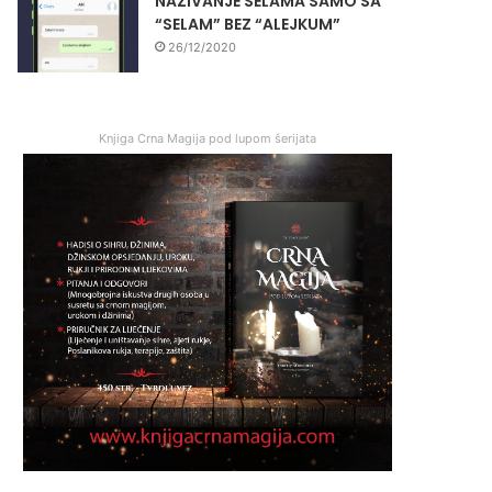
NAZIVANJE SELAMA SAMO SA
“SELAM” BEZ “ALEJKUM”
26/12/2020
Knjiga Crna Magija pod lupom šerijata