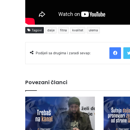
Tagovi
daije
fitna
kvalitet
ulema
Facebook
Podijeli sa drugima i zaradi sevap:
Povezani članci