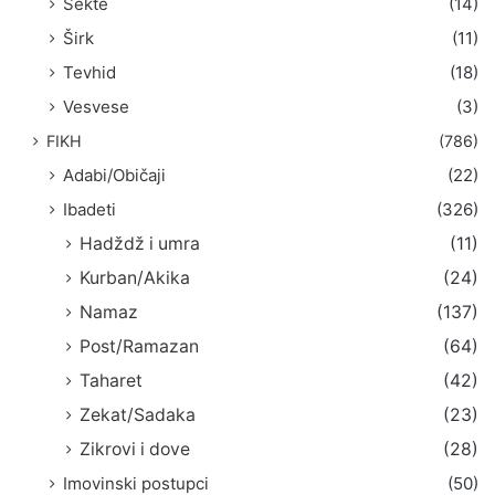
Sekte
(14)
Širk
(11)
Tevhid
(18)
Vesvese
(3)
FIKH
(786)
Adabi/Običaji
(22)
Ibadeti
(326)
Hadždž i umra
(11)
Kurban/Akika
(24)
Namaz
(137)
Post/Ramazan
(64)
Taharet
(42)
Zekat/Sadaka
(23)
Zikrovi i dove
(28)
Imovinski postupci
(50)