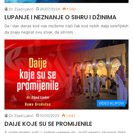
Dr. Zijad Ljakić
20/07/2024
1.062
LUPANJE I NEZNANJE O SIHRU I DŽINIMA
Da i dan danas kod nas možemo naći čak kod nekih daija selefijskih
da znaju negirat ovu stvar, da sihrom…
VIDEO KLIPOVI
Dr. Zijad Ljakić
10/10/2023
1.447
DAIJE KOJE SU SE PROMIJENILE
A onda imamo sad u zadnje vrijeme da, znači imamo skupine daija