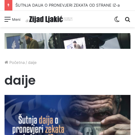
ŠUTNJA DAIJA O PRONEVJERI ZEKATA OD STRANE IZ-a
Switc
Pr
Meni
skin
Početna
/
daije
daije