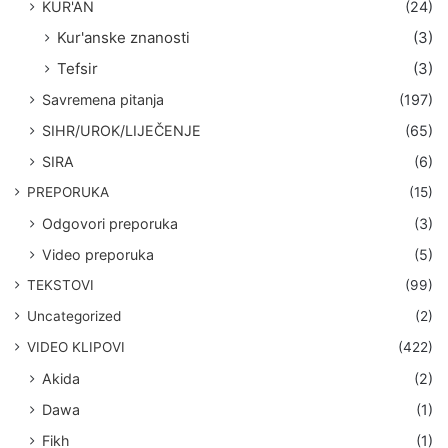
KUR'AN
(24)
Kur'anske znanosti
(3)
Tefsir
(3)
Savremena pitanja
(197)
SIHR/UROK/LIJEČENJE
(65)
SIRA
(6)
PREPORUKA
(15)
Odgovori preporuka
(3)
Video preporuka
(5)
TEKSTOVI
(99)
Uncategorized
(2)
VIDEO KLIPOVI
(422)
Akida
(2)
Dawa
(1)
Fikh
(1)