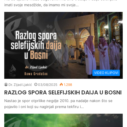
imati svoje mesdžide, da imamo mi svoje…
VIDEO KLIPOVI
Dr. Zijad Ljakić
03/08/2025
1.298
RAZLOG SPORA SELEFIJSKIH DAIJA U BOSNI
Nastao je spor otprilike negdje 2010. pa nadalje nakon što se
pojavilo i oni koji su naginjali prema tekfiru i…