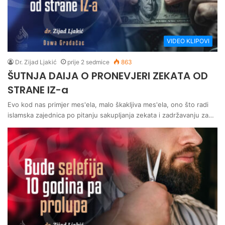
VIDEO KLIPOVI
Dr. Zijad Ljakić
prije 2 sedmice
863
ŠUTNJA DAIJA O PRONEVJERI ZEKATA OD
STRANE IZ-a
Evo kod nas primjer mes'ela, malo škakljiva mes'ela, ono što radi
islamska zajednica po pitanju sakupljanja zekata i zadržavanju za…