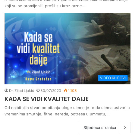
koji su se promijenili, prošli su kroz razne…
VIDEO KLIPOVI
Dr. Zijad Ljakić
30/07/2023
1.108
KADA SE VIDI KVALITET DAIJE
Od najbitnijih stvari po pitanju uloge uleme je to da ulema ustvari u
vremenima smutnje, fitne, nereda, potresa u ummetu,…
Slijedeća stranica