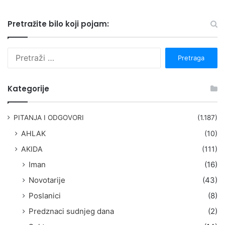
Pretražite bilo koji pojam:
P
r
e
t
Kategorije
r
a
g
PITANJA I ODGOVORI
(1.187)
a
AHLAK
(10)
:
AKIDA
(111)
Iman
(16)
Novotarije
(43)
Poslanici
(8)
Predznaci sudnjeg dana
(2)