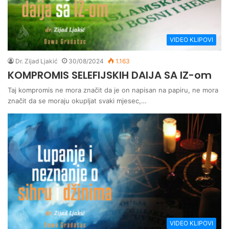
VIDEO KLIPOVI
Dr. Zijad Ljakić
30/08/2024
1.163
KOMPROMIS SELEFIJSKIH DAIJA SA IZ-om
Taj kompromis ne mora značit da je on napisan na papiru, ne mora
značit da se moraju okupljat svaki mjesec,…
VIDEO KLIPOVI