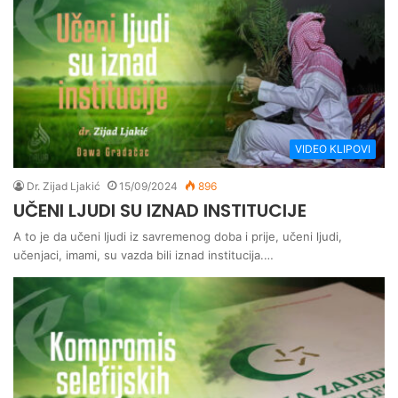
VIDEO KLIPOVI
Dr. Zijad Ljakić
15/09/2024
896
UČENI LJUDI SU IZNAD INSTITUCIJE
A to je da učeni ljudi iz savremenog doba i prije, učeni ljudi,
učenjaci, imami, su vazda bili iznad institucija.…