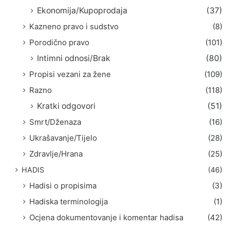
Ekonomija/Kupoprodaja
(37)
Kazneno pravo i sudstvo
(8)
Porodično pravo
(101)
Intimni odnosi/Brak
(80)
Propisi vezani za žene
(109)
Razno
(118)
Kratki odgovori
(51)
Smrt/Dženaza
(16)
Ukrašavanje/Tijelo
(28)
Zdravlje/Hrana
(25)
HADIS
(46)
Hadisi o propisima
(3)
Hadiska terminologija
(1)
Ocjena dokumentovanje i komentar hadisa
(42)