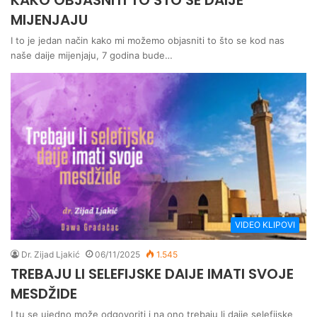
KAKO OBJASNITI TO ŠTO SE DAIJE
MIJENJAJU
I to je jedan način kako mi možemo objasniti to što se kod nas
naše daije mijenjaju, 7 godina bude…
VIDEO KLIPOVI
Dr. Zijad Ljakić
06/11/2025
1.545
TREBAJU LI SELEFIJSKE DAIJE IMATI SVOJE
MESDŽIDE
I tu se ujedno može odgovoriti i na ono trebaju li daije selefijske