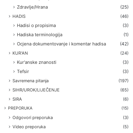
Zdravlje/Hrana
(25)
HADIS
(46)
Hadisi o propisima
(3)
Hadiska terminologija
(1)
Ocjena dokumentovanje i komentar hadisa
(42)
KUR'AN
(24)
Kur'anske znanosti
(3)
Tefsir
(3)
Savremena pitanja
(197)
SIHR/UROK/LIJEČENJE
(65)
SIRA
(6)
PREPORUKA
(15)
Odgovori preporuka
(3)
Video preporuka
(5)