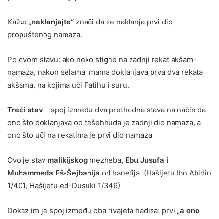
Kažu
: „naklanjajte“
znači da se naklanja prvi dio
propuštenog namaza.
Po ovom stavu: ako neko stigne na zadnji rekat akšam-
namaza, nakon selama imama doklanjava prva dva rekata
akšama, na kojima uči Fatihu i suru.
Treći stav
– spoj između dva prethodna stava na način da
ono što doklanjava od tešehhuda je zadnji dio namaza, a
ono što uči na rekatima je prvi dio namaza.
Ovo je stav
malikijskog
mezheba,
Ebu Jusufa i
Muhammeda Eš-Šejbanija
od hanefija. (Hašijetu Ibn Abidin
1/401, Hašijetu ed-Dusuki 1/346)
Dokaz im je spoj između oba rivajeta hadisa: prvi
„a ono