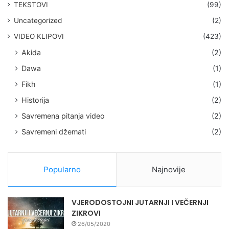
TEKSTOVI
(99)
Uncategorized
(2)
VIDEO KLIPOVI
(423)
Akida
(2)
Dawa
(1)
Fikh
(1)
Historija
(2)
Savremena pitanja video
(2)
Savremeni džemati
(2)
Popularno
Najnovije
VJERODOSTOJNI JUTARNJI I VEČERNJI
ZIKROVI
26/05/2020