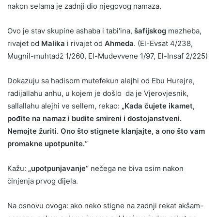
nakon selama je zadnji dio njegovog namaza.
Ovo je stav skupine ashaba i tabi'ina,
šafijskog
mezheba,
rivajet od
Malika
i rivajet od
Ahmeda
. (El-Evsat 4/238,
Mugnil-muhtadž 1/260, El-Mudevvene 1/97, El-Insaf 2/225)
Dokazuju sa hadisom mutefekun alejhi od Ebu Hurejre,
radijallahu anhu, u kojem je došlo da je Vjerovjesnik,
sallallahu alejhi ve sellem, rekao:
„Kada čujete ikamet,
pođite na namaz i budite smireni i dostojanstveni.
Nemojte žuriti. Ono što stignete klanjajte, a ono što vam
promakne upotpunite.“
Kažu:
„upotpunjavanje“
nečega ne biva osim nakon
činjenja prvog dijela.
Na osnovu ovoga: ako neko stigne na zadnji rekat akšam-