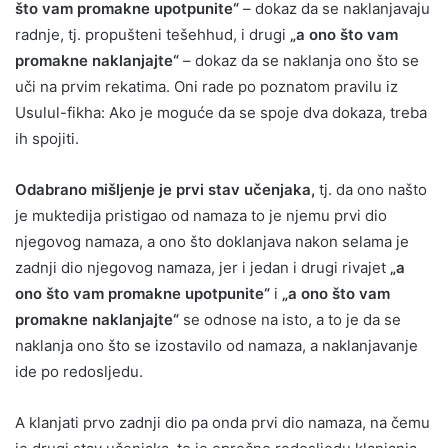
što vam promakne upotpunite“
– dokaz da se naklanjavaju
radnje, tj. propušteni tešehhud, i drugi
„a ono što vam
promakne naklanjajte“
– dokaz da se naklanja ono što se
uči na prvim rekatima. Oni rade po poznatom pravilu iz
Usulul-fikha: Ako je moguće da se spoje dva dokaza, treba
ih spojiti.
Odabrano mišljenje je prvi stav učenjaka,
tj. da ono našto
je muktedija pristigao od namaza to je njemu prvi dio
njegovog namaza, a ono što doklanjava nakon selama je
zadnji dio njegovog namaza, jer i jedan i drugi rivajet
„a
ono što vam promakne upotpunite“
i
„a ono što vam
promakne naklanjajte“
se odnose na isto, a to je da se
naklanja ono što se izostavilo od namaza, a naklanjavanje
ide po redosljedu.
A klanjati prvo zadnji dio pa onda prvi dio namaza, na čemu