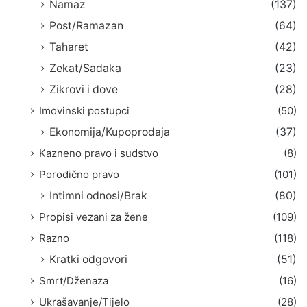
Namaz
(137)
Post/Ramazan
(64)
Taharet
(42)
Zekat/Sadaka
(23)
Zikrovi i dove
(28)
Imovinski postupci
(50)
Ekonomija/Kupoprodaja
(37)
Kazneno pravo i sudstvo
(8)
Porodično pravo
(101)
Intimni odnosi/Brak
(80)
Propisi vezani za žene
(109)
Razno
(118)
Kratki odgovori
(51)
Smrt/Dženaza
(16)
Ukrašavanje/Tijelo
(28)