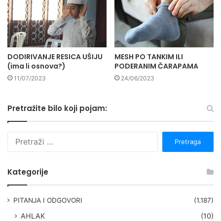
DODIRIVANJE RESICA UŠIJU
MESH PO TANKIM ILI
(ima li osnova?)
PODERANIM ČARAPAMA
11/07/2023
24/06/2023
Pretražite bilo koji pojam:
P
r
e
t
Kategorije
r
a
g
PITANJA I ODGOVORI
(1.187)
a
AHLAK
(10)
: