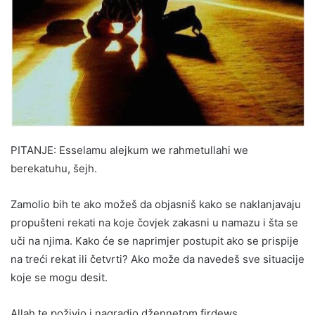
PITANJE: Esselamu alejkum we rahmetullahi we
berekatuhu, šejh.
Zamolio bih te ako možeš da objasniš kako se naklanjavaju
propušteni rekati na koje čovjek zakasni u namazu i šta se
uči na njima. Kako će se naprimjer postupit ako se prispije
na treći rekat ili četvrti? Ako može da navedeš sve situacije
koje se mogu desit.
Allah te poživio i nagradio džennetom firdews.