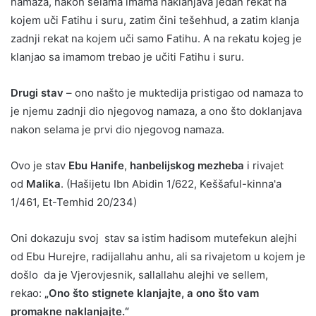
namaza, nakon selama imama naklanjava jedan rekat na
kojem uči Fatihu i suru, zatim čini tešehhud, a zatim klanja
zadnji rekat na kojem uči samo Fatihu. A na rekatu kojeg je
klanjao sa imamom trebao je učiti Fatihu i suru.
Drugi stav
– ono našto je muktedija pristigao od namaza to
je njemu zadnji dio njegovog namaza, a ono što doklanjava
nakon selama je prvi dio njegovog namaza.
Ovo je stav
Ebu Hanife
,
hanbelijskog mezheba
i rivajet
od
Malika
. (Hašijetu Ibn Abidin 1/622, Keššaful-kinna'a
1/461, Et-Temhid 20/234)
Oni dokazuju svoj stav sa istim hadisom mutefekun alejhi
od Ebu Hurejre, radijallahu anhu, ali sa rivajetom u kojem je
došlo da je Vjerovjesnik, sallallahu alejhi ve sellem,
rekao:
„Ono što stignete klanjajte, a ono što vam
promakne naklanjajte.“