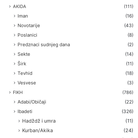
AKIDA
(111)
Iman
(16)
Novotarije
(43)
Poslanici
(8)
Predznaci sudnjeg dana
(2)
Sekte
(14)
Širk
(11)
Tevhid
(18)
Vesvese
(3)
FIKH
(786)
Adabi/Običaji
(22)
Ibadeti
(326)
Hadždž i umra
(11)
Kurban/Akika
(24)