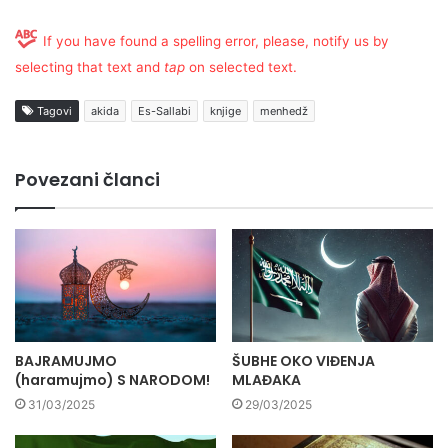
If you have found a spelling error, please, notify us by
selecting that text and
tap
on selected text.
Tagovi
akida
Es-Sallabi
knjige
menhedž
Povezani članci
BAJRAMUJMO
ŠUBHE OKO VIĐENJA
(haramujmo) S NARODOM!
MLAĐAKA
31/03/2025
29/03/2025