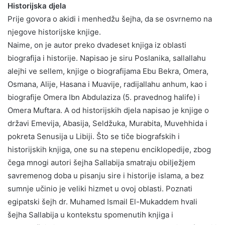
Historijska djela
Prije govora o akidi i menhedžu šejha, da se osvrnemo na
njegove historijske knjige.
Naime, on je autor preko dvadeset knjiga iz oblasti
biografija i historije. Napisao je siru Poslanika, sallallahu
alejhi ve sellem, knjige o biografijama Ebu Bekra, Omera,
Osmana, Alije, Hasana i Muavije, radijallahu anhum, kao i
biografije Omera Ibn Abdulaziza (5. pravednog halife) i
Omera Muftara. A od historijskih djela napisao je knjige o
državi Emevija, Abasija, Seldžuka, Murabita, Muvehhida i
pokreta Senusija u Libiji. Što se tiče biografskih i
historijskih knjiga, one su na stepenu enciklopedije, zbog
čega mnogi autori šejha Sallabija smatraju obilježjem
savremenog doba u pisanju sire i historije islama, a bez
sumnje učinio je veliki hizmet u ovoj oblasti. Poznati
egipatski šejh dr. Muhamed Ismail El-Mukaddem hvali
šejha Sallabija u kontekstu spomenutih knjiga i