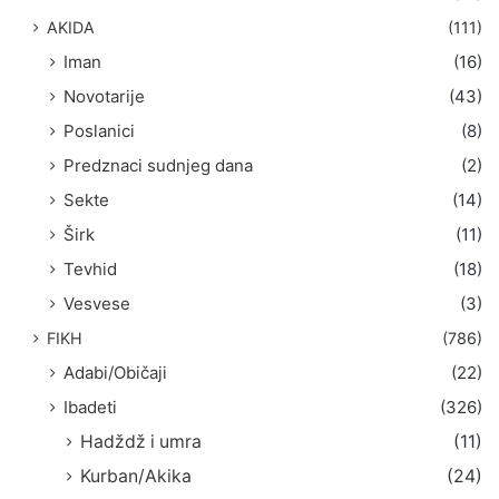
:
AKIDA
(111)
Iman
(16)
Novotarije
(43)
Poslanici
(8)
Predznaci sudnjeg dana
(2)
Sekte
(14)
Širk
(11)
Tevhid
(18)
Vesvese
(3)
FIKH
(786)
Adabi/Običaji
(22)
Ibadeti
(326)
Hadždž i umra
(11)
Kurban/Akika
(24)