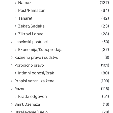
Namaz
(137)
Post/Ramazan
(64)
Taharet
(42)
Zekat/Sadaka
(23)
Zikrovi i dove
(28)
Imovinski postupci
(50)
Ekonomija/Kupoprodaja
(37)
Kazneno pravo i sudstvo
(8)
Porodično pravo
(101)
Intimni odnosi/Brak
(80)
Propisi vezani za žene
(109)
Razno
(118)
Kratki odgovori
(51)
Smrt/Dženaza
(16)
Ukrašavanje/Tijelo
(28)