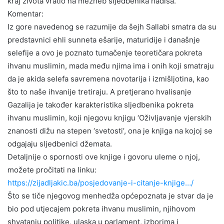
kraj života vratio na mezheb sljedbenika hadisa.
Komentar:
Iz gore navedenog se razumije da šejh Sallabi smatra da su
predstavnici ehli sunneta ešarije, maturidije i današnje
selefije a ovo je poznato tumačenje teoretičara pokreta
ihvanu muslimin, mada među njima ima i onih koji smatraju
da je akida selefa savremena novotarija i izmišljotina, kao
što to naše ihvanije tretiraju. A pretjerano hvalisanje
Gazalija je također karakteristika sljedbenika pokreta
ihvanu muslimin, koji njegovu knjigu ‘Oživljavanje vjerskih
znanosti dižu na stepen ‘svetosti’, ona je knjiga na kojoj se
odgajaju sljedbenici džemata.
Detaljnije o spornosti ove knjige i govoru uleme o njoj,
možete pročitati na linku:
https://zijadljakic.ba/posjedovanje-i-citanje-knjige…/
Što se tiče njegovog menhedža općepoznata je stvar da je
bio pod utjecajem pokreta ihvanu muslimin, njihovom
shvatanju politike, ulaska u parlament, izborima i