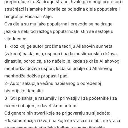
preporučuje ih. Sa druge strane, hvale ga mnogi profesori i
stručnjaci islamske historije za pojedina djela poput sire i
biografije Hasana i Alije.
Ova djela su mu jako popularna i prevode se na druge
jezike a neki od razloga popularnosti istih se sastoje u
sljedećem:
1- kroz knjige autor prožima teoriju Allahovih sunneta
(zakona) nastajanja, uspona i pada muslimanskih država,
dinastija, porodica, a to načelo je, kada se drže Allahovog
menhedža dožive uspon, kada se udalje od Allahovog
menhedža dožive propast i pad.
2- Autor sakuplja većinu napisanog o određenoj
historijskoj tematici
3- Stil pisanja je razumljiv i prihvatljiv i za početnike i za
učene i obojen je davetskom notom.
Od generalnih stvari koje se prigovaraju su sljedeće:
-dokumentacija i izvori na koje se vraća su slabi, ne vraća
se na osnovne historijske knjige u svemu što piše