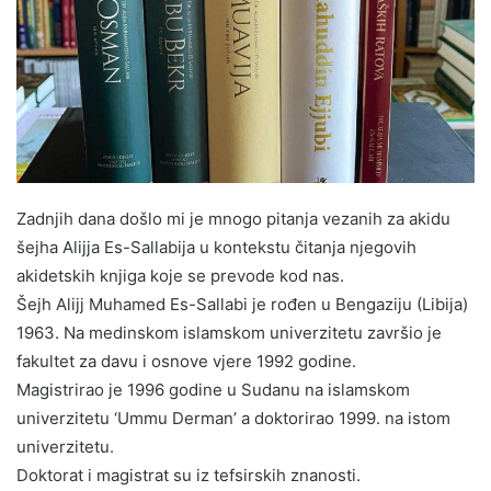
Zadnjih dana došlo mi je mnogo pitanja vezanih za akidu
šejha Alijja Es-Sallabija u kontekstu čitanja njegovih
akidetskih knjiga koje se prevode kod nas.
Šejh Alijj Muhamed Es-Sallabi je rođen u Bengaziju (Libija)
1963. Na medinskom islamskom univerzitetu završio je
fakultet za davu i osnove vjere 1992 godine.
Magistrirao je 1996 godine u Sudanu na islamskom
univerzitetu ‘Ummu Derman’ a doktorirao 1999. na istom
univerzitetu.
Doktorat i magistrat su iz tefsirskih znanosti.