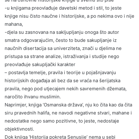
-u knjigama preovlađuje davetski metod i stil, to jeste
knjige nisu čisto naučne i historijske, a po nekima ovo i nije
mahana,
-djela su zasnovana na sakljupljanju onoga što autor
smatra odgovarajućim, često to bude sakupljanje iz
naučnih disertacija sa univerziteta, znači u djelima ne
pristupa sa strane analize, istraživanja i studije nego
preovlađuje sakupljački karakter
– postavlja temelje, pravila i teorije u pojašnjavanju
historijskih događaja ali bez da se vraća na šerijatska
pravila, nego pod utjecajem nekih savremenih džemata,
naročito ihvanu muslimin.
Naprimjer, knjiga ‘Osmanska država’, nju ko čita kao da čita
siru pravednih halifa, ne navodi negativne stvari, mahane i
nedostatke nego samo pozitivne, to jeste, nedostaje
objektivnosti.
Dok knjiga ‘Historija pokreta Senusije’ nema u sebi