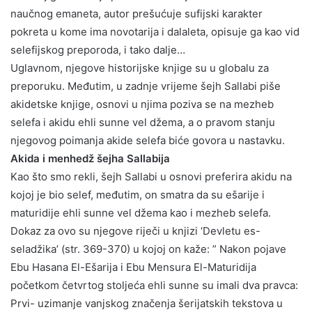
naučnog emaneta, autor prešućuje sufijski karakter
pokreta u kome ima novotarija i dalaleta, opisuje ga kao vid
selefijskog preporoda, i tako dalje…
Uglavnom, njegove historijske knjige su u globalu za
preporuku. Međutim, u zadnje vrijeme šejh Sallabi piše
akidetske knjige, osnovi u njima poziva se na mezheb
selefa i akidu ehli sunne vel džema, a o pravom stanju
njegovog poimanja akide selefa biće govora u nastavku.
Akida i menhedž šejha Sallabija
Kao što smo rekli, šejh Sallabi u osnovi preferira akidu na
kojoj je bio selef, međutim, on smatra da su ešarije i
maturidije ehli sunne vel džema kao i mezheb selefa.
Dokaz za ovo su njegove riječi u knjizi ‘Devletu es-
seladžika’ (str. 369-370) u kojoj on kaže: ” Nakon pojave
Ebu Hasana El-Ešarija i Ebu Mensura El-Maturidija
početkom četvrtog stoljeća ehli sunne su imali dva pravca:
Prvi- uzimanje vanjskog značenja šerijatskih tekstova u