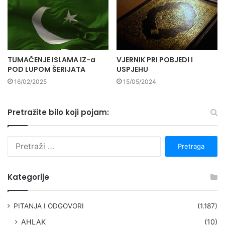
TUMAČENJE ISLAMA IZ-a
VJERNIK PRI POBJEDI I
POD LUPOM ŠERIJATA
USPJEHU
16/02/2025
15/05/2024
Pretražite bilo koji pojam:
P
r
e
t
Kategorije
r
a
g
PITANJA I ODGOVORI
(1.187)
a
AHLAK
(10)