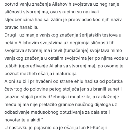
potvrđivanju značenja Allahovih svojstava uz negiranje
sličnosti stvorenjima, ovu skupinu su nazivali
sljedbenicima hadisa, zatim je preovladao kod njih naziv
pravac hanabila.
Drugi- uzimanje vanjskog značenja šerijatskih testova u
nekim Allahovim svojstvima uz negiranja sličnosti tih
svojstava stvorenjima i tevil (tumačenje) svojstava mimo
vanjskog značenja u ostalim svojstvima jer po njima vode u
tešbih (upoređivanje Allaha sa stvorenjima), po ovome je
poznat mezheb ešarija i maturidija.
A oni su bili prihvaćeni od strane ehlu hadisa od početka
četvrtog do polovine petog stoljeća jer su branili sunet i
snažno stajali protiv džehmija i muatezila, a razilaženje
među njima nije prelazilo granice naučnog dijaloga uz
odbacivanje međusobnog optuživanja za dalalete i
novotarije u akidi.”
U nastavku je pojasnio da je ešarija Ibn El-Kušejri