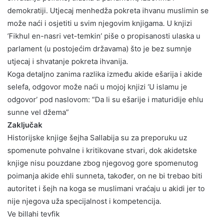
demokratiji. Utjecaj menhedža pokreta ihvanu muslimin se
može naći i osjetiti u svim njegovim knjigama. U knjizi
‘Fikhul en-nasri vet-temkin’ piše o propisanosti ulaska u
parlament (u postojećim državama) što je bez sumnje
utjecaj i shvatanje pokreta ihvanija.
Koga detaljno zanima razlika između akide ešarija i akide
selefa, odgovor može naći u mojoj knjizi ‘U islamu je
odgovor’ pod naslovom: “Da li su ešarije i maturidije ehlu
sunne vel džema”
Zaključak
Historijske knjige šejha Sallabija su za preporuku uz
spomenute pohvalne i kritikovane stvari, dok akidetske
knjige nisu pouzdane zbog njegovog gore spomenutog
poimanja akide ehli sunneta, također, on ne bi trebao biti
autoritet i šejh na koga se muslimani vraćaju u akidi jer to
nije njegova uža specijalnost i kompetencija.
Ve billahi tevfik