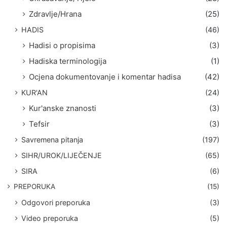
Zdravlje/Hrana
(25)
HADIS
(46)
Hadisi o propisima
(3)
Hadiska terminologija
(1)
Ocjena dokumentovanje i komentar hadisa
(42)
KUR'AN
(24)
Kur'anske znanosti
(3)
Tefsir
(3)
Savremena pitanja
(197)
SIHR/UROK/LIJEČENJE
(65)
SIRA
(6)
PREPORUKA
(15)
Odgovori preporuka
(3)
Video preporuka
(5)