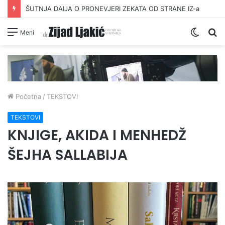
ŠUTNJA DAIJA O PRONEVJERI ZEKATA OD STRANE IZ-a
Switc
Pr
Meni
skin
Početna
/
TEKSTOVI
TEKSTOVI
KNJIGE, AKIDA I MENHEDŽ
ŠEJHA SALLABIJA