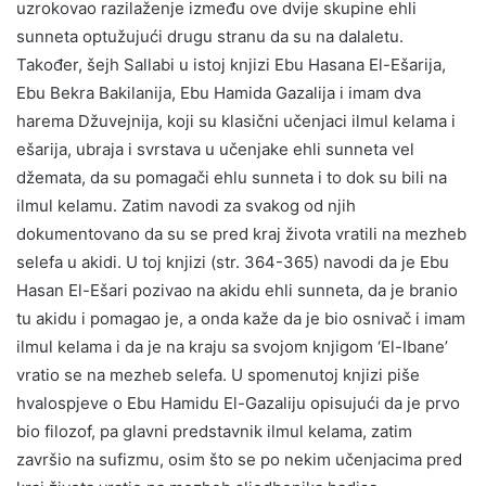
uzrokovao razilaženje između ove dvije skupine ehli
sunneta optužujući drugu stranu da su na dalaletu.
Također, šejh Sallabi u istoj knjizi Ebu Hasana El-Ešarija,
Ebu Bekra Bakilanija, Ebu Hamida Gazalija i imam dva
harema Džuvejnija, koji su klasični učenjaci ilmul kelama i
ešarija, ubraja i svrstava u učenjake ehli sunneta vel
džemata, da su pomagači ehlu sunneta i to dok su bili na
ilmul kelamu. Zatim navodi za svakog od njih
dokumentovano da su se pred kraj života vratili na mezheb
selefa u akidi. U toj knjizi (str. 364-365) navodi da je Ebu
Hasan El-Ešari pozivao na akidu ehli sunneta, da je branio
tu akidu i pomagao je, a onda kaže da je bio osnivač i imam
ilmul kelama i da je na kraju sa svojom knjigom ‘El-Ibane’
vratio se na mezheb selefa. U spomenutoj knjizi piše
hvalospjeve o Ebu Hamidu El-Gazaliju opisujući da je prvo
bio filozof, pa glavni predstavnik ilmul kelama, zatim
završio na sufizmu, osim što se po nekim učenjacima pred