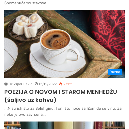
Spomenućemo stavove...
Razno
Dr. Zijad Ljakić
15/12/2022
2.565
POEZIJA O NOVOM I STAROM MENHEDŽU
(šaljivo uz kahvu)
...Nisu isti što za Selef ginu, I oni što hoće sa IZom da se vinu. Za
neke je ovo završena…