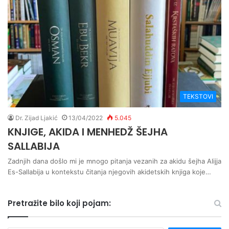
TEKSTOVI
Dr. Zijad Ljakić
13/04/2022
5.045
KNJIGE, AKIDA I MENHEDŽ ŠEJHA
SALLABIJA
Zadnjih dana došlo mi je mnogo pitanja vezanih za akidu šejha Alijja
Es-Sallabija u kontekstu čitanja njegovih akidetskih knjiga koje…
Pretražite bilo koji pojam: