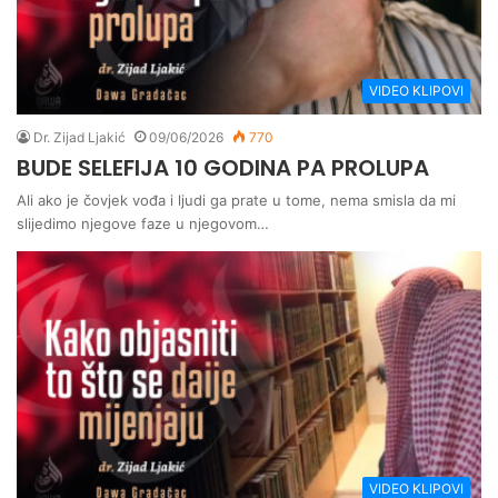
VIDEO KLIPOVI
Dr. Zijad Ljakić
09/06/2026
770
BUDE SELEFIJA 10 GODINA PA PROLUPA
Ali ako je čovjek vođa i ljudi ga prate u tome, nema smisla da mi
slijedimo njegove faze u njegovom…
VIDEO KLIPOVI