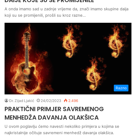
DAIJE KOJE SU SE PROMIJENILE
A onda imamo sad u zadnje vrijeme da, znači imamo skupine daija
koji su se promijenili, prošli su kroz razne…
Razno
Dr. Zijad Ljakić
24/02/2023
2.496
PRAKTIČNI PRIMJER SAVREMENOG
MENHEDŽA DAVANJA OLAKŠICA
U ovom poglavlju ćemo navesti nekoliko primjera u kojima se
najkristalnije očituje savremeni menhedž davanja olakšica.