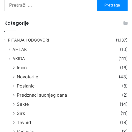
P
r
e
t
Kategorije
r
a
g
PITANJA I ODGOVORI
(1.187)
a
AHLAK
(10)
:
AKIDA
(111)
Iman
(16)
Novotarije
(43)
Poslanici
(8)
Predznaci sudnjeg dana
(2)
Sekte
(14)
Širk
(11)
Tevhid
(18)
Vesvese
(3)