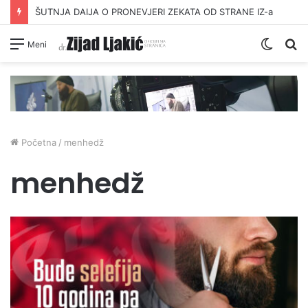
ŠUTNJA DAIJA O PRONEVJERI ZEKATA OD STRANE IZ-a
Switc
Pr
Meni
skin
Početna
/
menhedž
menhedž