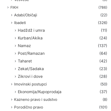
FIKH
(786)
Adabi/Običaji
(22)
Ibadeti
(326)
Hadždž i umra
(11)
Kurban/Akika
(24)
Namaz
(137)
Post/Ramazan
(64)
Taharet
(42)
Zekat/Sadaka
(23)
Zikrovi i dove
(28)
Imovinski postupci
(50)
Ekonomija/Kupoprodaja
(37)
Kazneno pravo i sudstvo
(8)
Porodično pravo
(101)