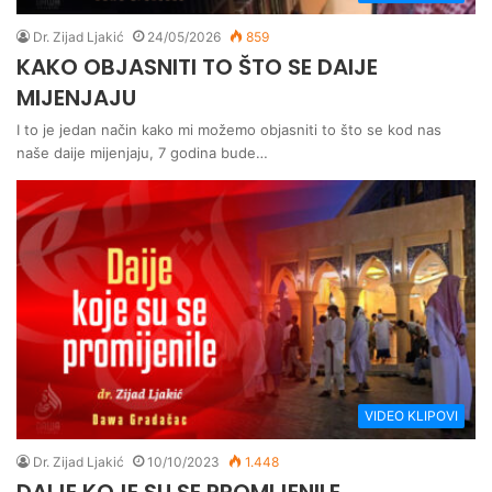
Dr. Zijad Ljakić
24/05/2026
859
KAKO OBJASNITI TO ŠTO SE DAIJE
MIJENJAJU
I to je jedan način kako mi možemo objasniti to što se kod nas
naše daije mijenjaju, 7 godina bude…
VIDEO KLIPOVI
Dr. Zijad Ljakić
10/10/2023
1.448