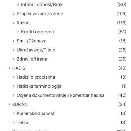
Intimni odnosi/Brak
(80)
Propisi vezani za žene
(109)
Razno
(118)
Kratki odgovori
(51)
Smrt/Dženaza
(16)
Ukrašavanje/Tijelo
(28)
Zdravlje/Hrana
(25)
HADIS
(46)
Hadisi o propisima
(3)
Hadiska terminologija
(1)
Ocjena dokumentovanje i komentar hadisa
(42)
KUR'AN
(24)
Kur'anske znanosti
(3)
Tefsir
(3)