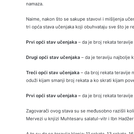
namaza.
Naime, nakon što se sakupe stavovi i mišljenja učen
tri opća stava učenjaka koji obuhvataju sve što je r
Prvi opći stav učenjaka
– da je broj rekata teravije
Drugi opći stav učenjaka
– da je teraviju najbolje k
Treći opći stav učenjaka
– da broj rekata teravije 
oduži kijam smanji broj rekata a ko skrati kijam pov
Prvi opći stav učenjaka –
da je broj rekata teravij
Zagovarači ovog stava su se međusobno razišli koli
Mervezi u knjizi Muhtesaru salatul-vitr i Ibn Hadžer
A to su da se teravija klanja: 11 rekata, 13 rekata, 16 