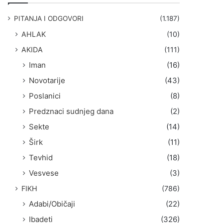
g
a
PITANJA I ODGOVORI
(1.187)
:
AHLAK
(10)
AKIDA
(111)
Iman
(16)
Novotarije
(43)
Poslanici
(8)
Predznaci sudnjeg dana
(2)
Sekte
(14)
Širk
(11)
Tevhid
(18)
Vesvese
(3)
FIKH
(786)
Adabi/Običaji
(22)
Ibadeti
(326)