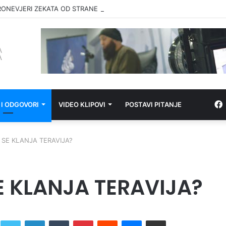
RONEVJERI ZEKATA OD STRANE IZ-a
 I ODGOVORI
VIDEO KLIPOVI
POSTAVI PITANJE
 SE KLANJA TERAVIJA?
E KLANJA TERAVIJA?
Twitter
LinkedIn
Tumblr
Pinterest
Reddit
Messenger
Share via Email