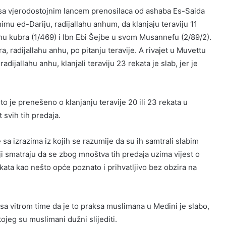
sa vjerodostojnim lancem prenosilaca od ashaba Es-Saida
imu ed-Dariju, radijallahu anhum, da klanjaju teraviju 11
nu kubra (1/469) i Ibn Ebi Šejbe u svom Musannefu (2/89/2).
 radijallahu anhu, po pitanju teravije. A rivajet u Muvettu
ijallahu anhu, klanjali teraviju 23 rekata je slab, jer je
što je prenešeno o klanjanju teravije 20 ili 23 rekata u
 svih tih predaja.
sa izrazima iz kojih se razumije da su ih samtrali slabim
ji smatraju da se zbog mnoštva tih predaja uzima vijest o
kata kao nešto opće poznato i prihvatljivo bez obzira na
 sa vitrom time da je to praksa muslimana u Medini je slabo,
ojeg su muslimani dužni slijediti.