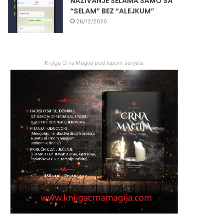
NAZIVANJE SELAMA SAMO SA
“SELAM” BEZ “ALEJKUM”
26/12/2020
Knjiga Crna Magija pod lupom šerijata