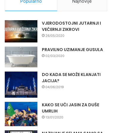
Popularno
Najnovije
VJERODOSTOJNI JUTARNJI I
VEČERNJI ZIKROVI
26/05/2020
PRAVILNO UZIMANJE GUSULA
02/03/2020
DO KADA SE MOŽE KLANJATI
JACIJA?
04/06/2019
KAKO SE UČI JASIN ZA DUŠE
UMRLIH
13/01/2020