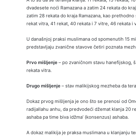
dvadesete noći Ramazana a zatim 24 rekata do kra
zatim 28 rekata do kraja Ramazana, kao prethodno sa v
rekat vitra, 41 rekat, 40 rekata i 7 vitre, 46 rekata i v
U današnjoj praksi muslimana od spomenutih 15 mišlj
predstavljaju zvanične stavove četiri poznata mez
Prvo mišljenje
– po zvaničnom stavu hanefijskog, ša
rekata vitra.
Drugo mišljenje
– stav malikijskog mezheba da teravi
Dokaz prvog mišljenja je ono što se prenosi od Omer
radijallahu anhu, da predvodeći džemat klanja 20 reka
ashaba pa time biva idžma’ (konsenzus) ashaba.
A dokaz malikija je praksa muslimana u klanjanju teravi