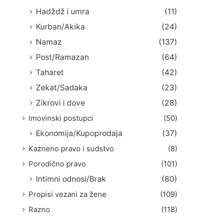
Hadždž i umra
(11)
Kurban/Akika
(24)
Namaz
(137)
Post/Ramazan
(64)
Taharet
(42)
Zekat/Sadaka
(23)
Zikrovi i dove
(28)
Imovinski postupci
(50)
Ekonomija/Kupoprodaja
(37)
Kazneno pravo i sudstvo
(8)
Porodično pravo
(101)
Intimni odnosi/Brak
(80)
Propisi vezani za žene
(109)
Razno
(118)