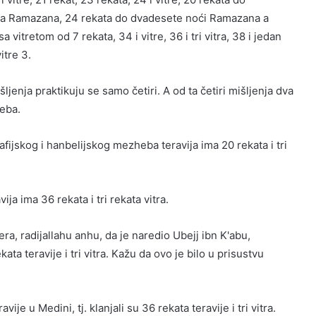
ja Ramazana, 24 rekata do dvadesete noći Ramazana a
itretom od 7 rekata, 34 i vitre, 36 i tri vitra, 38 i jedan
itre 3.
enja praktikuju se samo četiri. A od ta četiri mišljenja dva
heba.
fijskog i hanbelijskog mezheba teravija ima 20 rekata i tri
ja ima 36 rekata i tri rekata vitra.
a, radijallahu anhu, da je naredio Ubejj ibn K'abu,
ta teravije i tri vitra. Kažu da ovo je bilo u prisustvu
je u Medini, tj. klanjali su 36 rekata teravije i tri vitra.