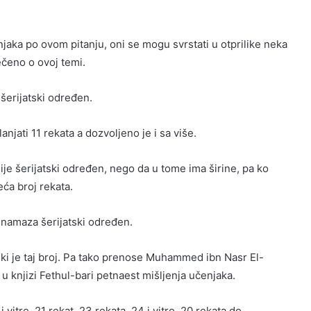
jaka po ovom pitanju, oni se mogu svrstati u otprilike neka
ečeno o ovoj temi.
 šerijatski određen.
lanjati 11 rekata a dozvoljeno je i sa više.
nije šerijatski određen, nego da u tome ima širine, pa ko
eća broj rekata.
e namaza šerijatski određen.
ki je taj broj. Pa tako prenose Muhammed ibn Nasr El-
 u knjizi Fethul-bari petnaest mišljenja učenjaka.
i vitre, 21 rekat, 23 rekata, 24 i vitre, 20 rekata do