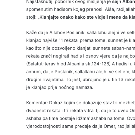
Najistaknutiji pobornik ovog mišljenja je
šejh Alban
spomenutim hadisom kojeg prenosi Aiša, radijallahu
stoji:
„Klanjajte onako kako ste vidjeli mene da kl
Kaže da je Allahov Poslanik, sallallahu alejhi ve se
klanjao najviše 11 rekata, prema tome, sunnet je klan
kao što nije dozvoljeno klanjati sunnete sabah-nama
rekata znači negirati hadis i osnov vjere da je najbo
(Salatut-teravih od Albanija str.124-126) A hadisi u 
anhum, da je Poslanik, sallallahu alejhi ve sellem,
drugim rivajetima. To jest, ubrojano je u tih 13 reka
je klanjao prije noćnog namaza.
Komentar: Dokaz kojim se dokazuje stav tri mezheba,
dvadeset rekata i tri rekata vitra, tj. da je to uveo 
ashaba pa time postaje idžma’ ashaba na tome. Ovo b
vjerodostojnosti same predaje da je Omer, radijalla