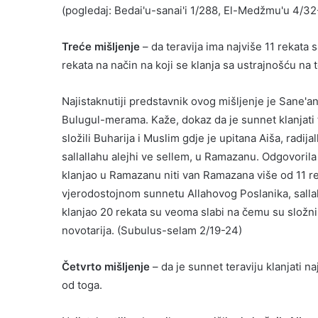
(pogledaj: Bedai'u-sanai'i 1/288, El-Medžmu'u 4/32
Treće mišljenje
– da teravija ima najviše 11 rekata 
rekata na način na koji se klanja sa ustrajnošću na
Najistaknutiji predstavnik ovog mišljenje je Sane'
Bulugul-merama. Kaže, dokaz da je sunnet klanjati tr
složili Buharija i Muslim gdje je upitana Aiša, radi
sallallahu alejhi ve sellem, u Ramazanu. Odgovorila j
klanjao u Ramazanu niti van Ramazana više od 11 re
vjerodostojnom sunnetu Allahovog Poslanika, sallall
klanjao 20 rekata su veoma slabi na čemu su složni 
novotarija. (Subulus-selam 2/19-24)
Četvrto mišljenje
– da je sunnet teraviju klanjati na
od toga.