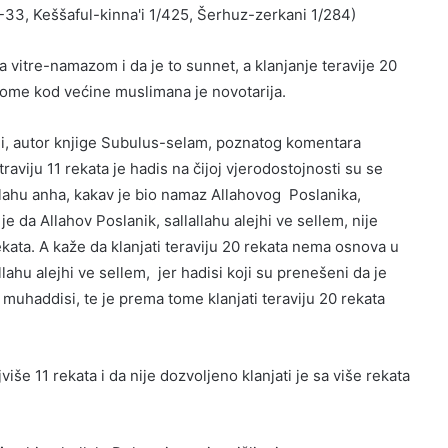
-33, Keššaful-kinna'i 1/425, Šerhuz-zerkani 1/284)
sa vitre-namazom i da je to sunnet, a klanjanje teravije 20
 tome kod većine muslimana je novotarija.
ani, autor knjige Subulus-selam, poznatog komentara
aviju 11 rekata je hadis na čijoj vjerodostojnosti su se
jallahu anha, kakav je bio namaz Allahovog Poslanika,
e da Allahov Poslanik, sallallahu alejhi ve sellem, nije
kata. A kaže da klanjati teraviju 20 rekata nema osnova u
ahu alejhi ve sellem, jer hadisi koji su prenešeni da je
muhaddisi, te je prema tome klanjati teraviju 20 rekata
jviše 11 rekata i da nije dozvoljeno klanjati je sa više rekata