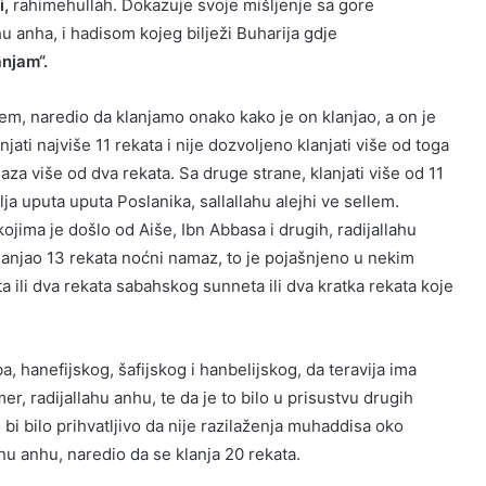
i,
rahimehullah. Dokazuje svoje mišljenje sa gore
 anha, i hadisom kojeg bilježi Buharija gdje
anjam“.
llem, naredio da klanjamo onako kako je on klanjao, a on je
jati najviše 11 rekata i nije dozvoljeno klanjati više od toga
za više od dva rekata. Sa druge strane, klanjati više od 11
lja uputa uputa Poslanika, sallallahu alejhi ve sellem.
kojima je došlo od Aiše, Ibn Abbasa i drugih, radijallahu
 klanjao 13 rekata noćni namaz, to je pojašnjeno u nekim
ta ili dva rekata sabahskog sunneta ili dva kratka rekata koje
 hanefijskog, šafijskog i hanbelijskog, da teravija ima
Omer, radijallahu anhu, te da je to bilo u prisustvu drugih
i bilo prihvatljivo da nije razilaženja muhaddisa oko
hu anhu, naredio da se klanja 20 rekata.