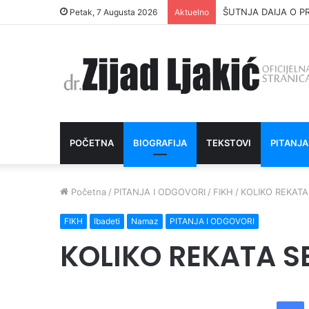
ŠUTNJA DAIJA O P
Petak, 7 Augusta 2026
Aktuelno
POČETNA
BIOGRAFIJA
TEKSTOVI
PITANJA
Početna
/
PITANJA I ODGOVORI
/
FIKH
/
KOLIKO REKATA
FIKH
Ibadeti
Namaz
PITANJA I ODGOVORI
KOLIKO REKATA S
Facebook