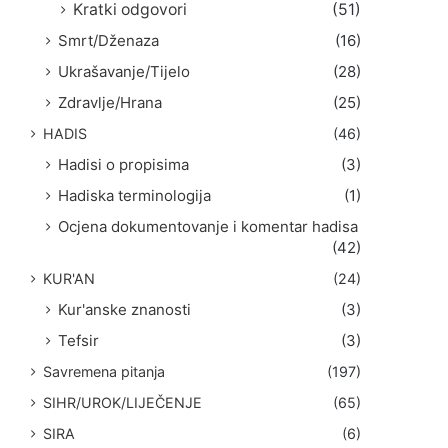
Kratki odgovori
(51)
Smrt/Dženaza
(16)
Ukrašavanje/Tijelo
(28)
Zdravlje/Hrana
(25)
HADIS
(46)
Hadisi o propisima
(3)
Hadiska terminologija
(1)
Ocjena dokumentovanje i komentar hadisa
(42)
KUR'AN
(24)
Kur'anske znanosti
(3)
Tefsir
(3)
Savremena pitanja
(197)
SIHR/UROK/LIJEČENJE
(65)
SIRA
(6)