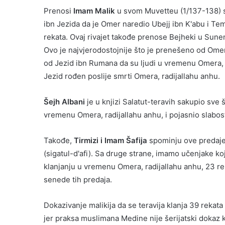
Prenosi
Imam Malik
u svom Muvetteu (1/137-138) 
ibn Jezida da je Omer naredio Ubejj ibn K'abu i Tem
rekata. Ovaj rivajet takođe prenose Bejheki u Sune
Ovo je najvjerodostojnije što je prenešeno od Omera,
od Jezid ibn Rumana da su ljudi u vremenu Omera, rad
Jezid rođen poslije smrti Omera, radijallahu anhu.
Šejh Albani
je u knjizi Salatut-teravih sakupio sve 
vremenu Omera, radijallahu anhu, i pojasnio slabost
Takođe,
Tirmizi i Imam Šafija
spominju ove predaje 
(sigatul-d'afi). Sa druge strane, imamo učenjake ko
klanjanju u vremenu Omera, radijallahu anhu, 23 re
senede tih predaja.
Dokazivanje malikija da se teravija klanja 39 rekata
jer praksa muslimana Medine nije šerijatski dokaz k