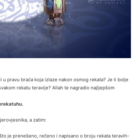
u li u pravu braća koja izlaze nakon osmog rekata? Je li bolje
na svakom rekatu teravije? Allah te nagradio najljepšom
erekatuhu.
jerovjesnika, a zatim:
što je prenešeno, rečeno i napisano o broju rekata teravih-