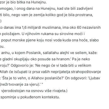
uzor je bio bitka na Hunejnu.
mogao, i onog dana na Hunejnu, kad ste bili zadivljeni
i bilo, nego vam je zemlja koliko god je bila prostrana,
)
o danas ima 1,6 milijardi muslimana, ima oko 60 nezavisnih
m položajem. U njihovim rukama su sirovine moći i
oni poput morske pjene koju nosi voda kuda ona hoće, slabo
ou.
anhu, u kojem Poslanik, sallallahu alejhi ve sellem, kaže:
 se gladni okupljaju oko posude sa hranom.’ Pa je neko
broju?’ Odgovorio je: ‘Ne nego će vi tada biti u velikom
Allah će isčupati iz prsa vaših neprijatelja strahopoštovanje
 ‘Šta je to vehn, o Allahov poslaniče?’ On odgovori: ‘Ljubav
nežrtvovanje za vjeru).’ “
 vjerodostojan na osnovu više rivajeta.)
t) spominje u pokuđenom kontekstu.