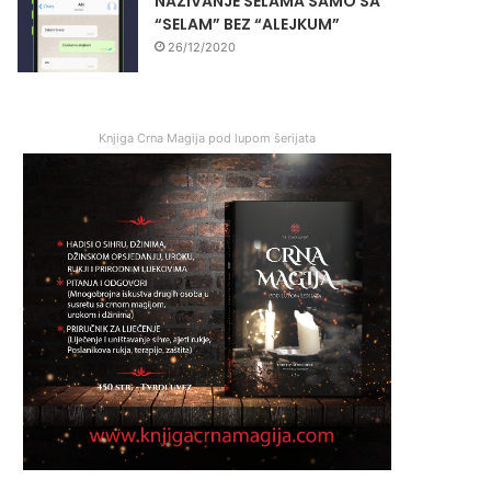
NAZIVANJE SELAMA SAMO SA
“SELAM” BEZ “ALEJKUM”
26/12/2020
Knjiga Crna Magija pod lupom šerijata