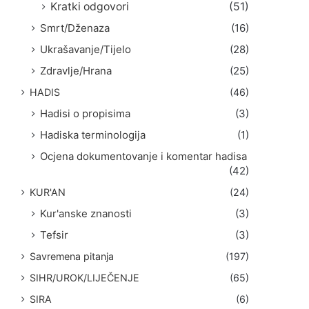
Kratki odgovori
(51)
Smrt/Dženaza
(16)
Ukrašavanje/Tijelo
(28)
Zdravlje/Hrana
(25)
HADIS
(46)
Hadisi o propisima
(3)
Hadiska terminologija
(1)
Ocjena dokumentovanje i komentar hadisa
(42)
KUR'AN
(24)
Kur'anske znanosti
(3)
Tefsir
(3)
Savremena pitanja
(197)
SIHR/UROK/LIJEČENJE
(65)
SIRA
(6)