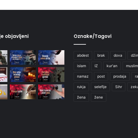
je objavljeni
Oznake/Tagovi
abdest
brak
dova
džin
islam
IZ
kur'an
muslim
namaz
post
prodaja
r
rukja
selefije
Sihr
zek
žena
žene