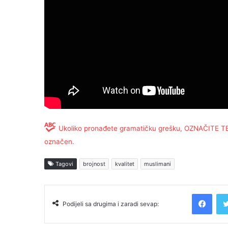
Ukoliko pronađete gramatičku grešku, OZNAČITE TEKS
označen.
Tagovi
brojnost
kvalitet
muslimani
Facebook
Podijeli sa drugima i zaradi sevap: