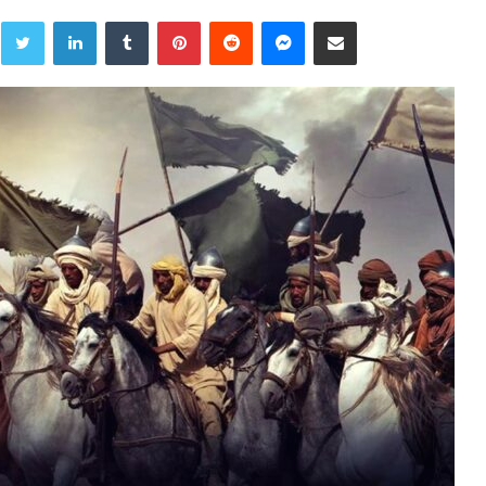
Twitter
LinkedIn
Tumblr
Pinterest
Reddit
Messenger
Share via Email