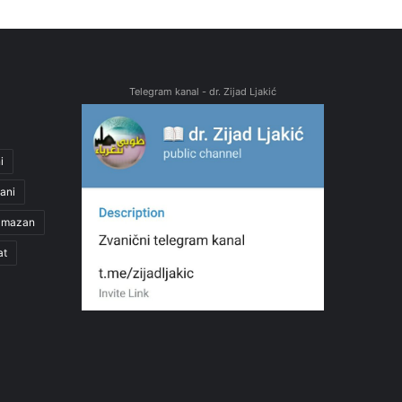
Telegram kanal - dr. Zijad Ljakić
i
ani
amazan
at