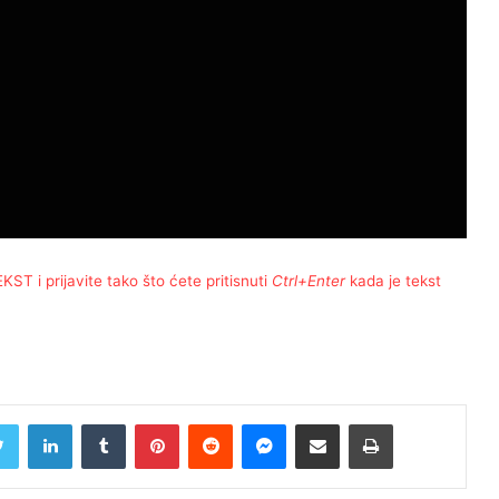
T i prijavite tako što ćete pritisnuti
Ctrl+Enter
kada je tekst
Twitter
LinkedIn
Tumblr
Pinterest
Reddit
Messenger
Share via Email
Print