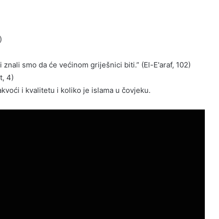
)
 znali smo da će većinom griješnici biti.” (El-E'araf, 102)
t, 4)
kvoći i kvalitetu i koliko je islama u čovjeku.