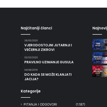
Najčitaniji članci
Najnovi
26/05/2020
VJERODOSTOJNI JUTARNJI I
VEČERNJI ZIKROVI
02/03/2020
PRAVILNO UZIMANJE GUSULA
04/06/2019
DO KADA SE MOŽE KLANJATI
JACIJA?
Kategorije
PITANJA I ODGOVORI
(1.187)