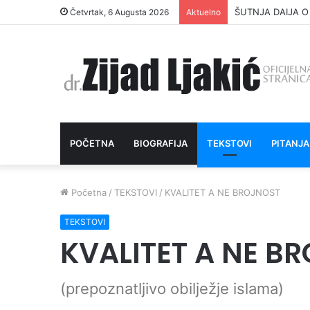
ŠUTNJA DAIJA O
Četvrtak, 6 Augusta 2026
Aktuelno
POČETNA
BIOGRAFIJA
TEKSTOVI
PITANJA
Početna
/
TEKSTOVI
/
KVALITET A NE BROJNOST
TEKSTOVI
KVALITET A NE B
(prepoznatljivo obilježje islama)