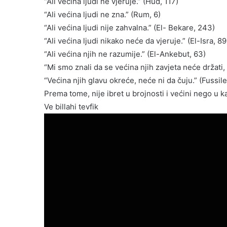
“Ali većina ljudi ne vjeruje.” (Hud, 117)
“Ali većina ljudi ne zna.” (Rum, 6)
“Ali većina ljudi nije zahvalna.” (El- Bekare, 243)
“Ali većina ljudi nikako neće da vjeruje.” (El-Isra, 89
“Ali većina njih ne razumije.” (El-Ankebut, 63)
“Mi smo znali da se većina njih zavjeta neće držati, i
“Većina njih glavu okreće, neće ni da čuju.” (Fussile
Prema tome, nije ibret u brojnosti i većini nego u ka
Ve billahi tevfik