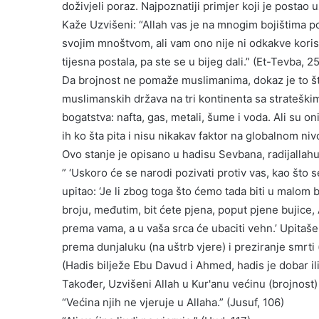
doživjeli poraz. Najpoznatiji primjer koji je postao 
Kaže Uzvišeni: “Allah vas je na mnogim bojištima po
svojim mnoštvom, ali vam ono nije ni odkakve korist
tijesna postala, pa ste se u bijeg dali.” (Et-Tevba, 25
Da brojnost ne pomaže muslimanima, dokaz je to št
muslimanskih država na tri kontinenta sa strateški
bogatstva: nafta, gas, metali, šume i voda. Ali su 
ih ko šta pita i nisu nikakav faktor na globalnom niv
Ovo stanje je opisano u hadisu Sevbana, radijallahu 
” ‘Uskoro će se narodi pozivati protiv vas, kao što
upitao: ‘Je li zbog toga što ćemo tada biti u malom 
broju, međutim, bit ćete pjena, poput pjene bujice, 
prema vama, a u vaša srca će ubaciti vehn.’ Upitaše:
prema dunjaluku (na uštrb vjere) i preziranje smrti (
(Hadis bilježe Ebu Davud i Ahmed, hadis je dobar ili
Također, Uzvišeni Allah u Kur'anu većinu (brojnos
“Većina njih ne vjeruje u Allaha.” (Jusuf, 106)