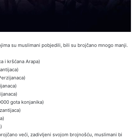
kojima su muslimani pobjedili, bili su brojčano mnogo manji.
a i kršćana Arapa)
ntijaca)
erzijanaca)
ijanaca)
ijanaca)
0000 gota konjanika)
antijaca)
a)
)
rojčano veći, zadivljeni svojom brojnošću, muslimani bi