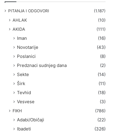
g
a
PITANJA I ODGOVORI
(1.187)
:
AHLAK
(10)
AKIDA
(111)
Iman
(16)
Novotarije
(43)
Poslanici
(8)
Predznaci sudnjeg dana
(2)
Sekte
(14)
Širk
(11)
Tevhid
(18)
Vesvese
(3)
FIKH
(786)
Adabi/Običaji
(22)
Ibadeti
(326)