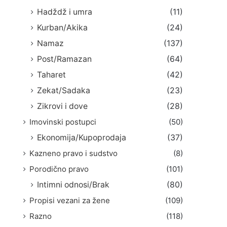
Hadždž i umra
(11)
Kurban/Akika
(24)
Namaz
(137)
Post/Ramazan
(64)
Taharet
(42)
Zekat/Sadaka
(23)
Zikrovi i dove
(28)
Imovinski postupci
(50)
Ekonomija/Kupoprodaja
(37)
Kazneno pravo i sudstvo
(8)
Porodično pravo
(101)
Intimni odnosi/Brak
(80)
Propisi vezani za žene
(109)
Razno
(118)