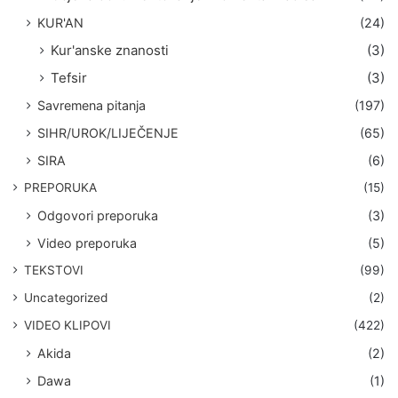
KUR'AN
(24)
Kur'anske znanosti
(3)
Tefsir
(3)
Savremena pitanja
(197)
SIHR/UROK/LIJEČENJE
(65)
SIRA
(6)
PREPORUKA
(15)
Odgovori preporuka
(3)
Video preporuka
(5)
TEKSTOVI
(99)
Uncategorized
(2)
VIDEO KLIPOVI
(422)
Akida
(2)
Dawa
(1)