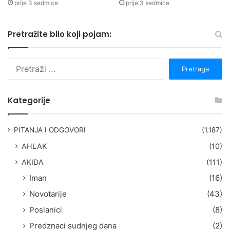
prije 3 sedmice
prije 3 sedmice
Pretražite bilo koji pojam:
P
r
e
t
Kategorije
r
a
g
PITANJA I ODGOVORI
(1.187)
a
AHLAK
(10)
:
AKIDA
(111)
Iman
(16)
Novotarije
(43)
Poslanici
(8)
Predznaci sudnjeg dana
(2)