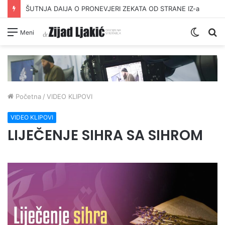
ŠUTNJA DAIJA O PRONEVJERI ZEKATA OD STRANE IZ-a
Switc
Pr
Meni
skin
Početna
/
VIDEO KLIPOVI
VIDEO KLIPOVI
LIJEČENJE SIHRA SA SIHROM