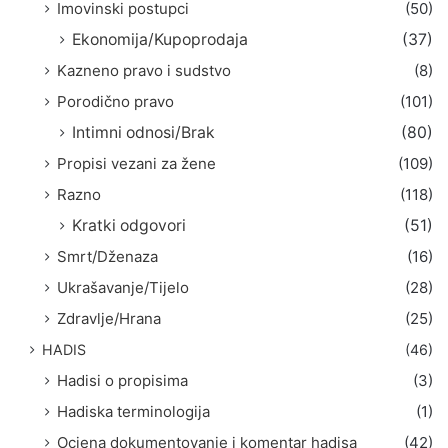
Imovinski postupci
(50)
Ekonomija/Kupoprodaja
(37)
Kazneno pravo i sudstvo
(8)
Porodično pravo
(101)
Intimni odnosi/Brak
(80)
Propisi vezani za žene
(109)
Razno
(118)
Kratki odgovori
(51)
Smrt/Dženaza
(16)
Ukrašavanje/Tijelo
(28)
Zdravlje/Hrana
(25)
HADIS
(46)
Hadisi o propisima
(3)
Hadiska terminologija
(1)
Ocjena dokumentovanje i komentar hadisa
(42)