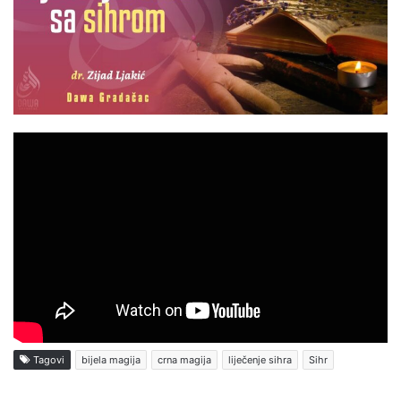
Tagovi
bijela magija
crna magija
liječenje sihra
Sihr