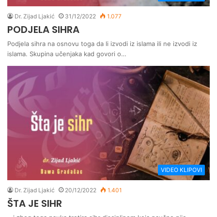
Dr. Zijad Ljakić
31/12/2022
1.077
PODJELA SIHRA
Podjela sihra na osnovu toga da li izvodi iz islama ili ne izvodi iz
islama. Skupina učenjaka kad govori o…
VIDEO KLIPOVI
Dr. Zijad Ljakić
20/12/2022
1.401
ŠTA JE SIHR