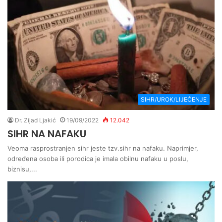
SIHR/UROK/LIJEČENJE
Dr. Zijad Ljakić
19/09/2022
12.042
SIHR NA NAFAKU
Veoma rasprostranjen sihr jeste tzv.sihr na nafaku. Naprimjer,
određena osoba ili porodica je imala obilnu nafaku u poslu,
biznisu,...