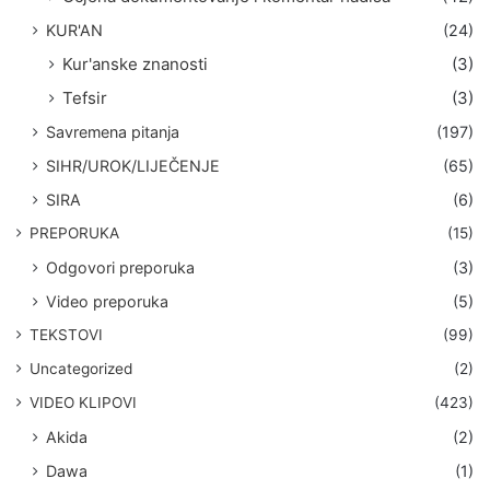
KUR'AN
(24)
Kur'anske znanosti
(3)
Tefsir
(3)
Savremena pitanja
(197)
SIHR/UROK/LIJEČENJE
(65)
SIRA
(6)
PREPORUKA
(15)
Odgovori preporuka
(3)
Video preporuka
(5)
TEKSTOVI
(99)
Uncategorized
(2)
VIDEO KLIPOVI
(423)
Akida
(2)
Dawa
(1)