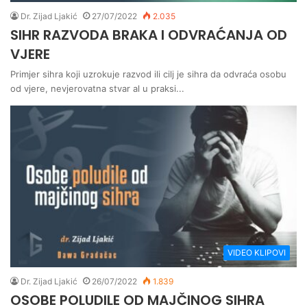
Dr. Zijad Ljakić
27/07/2022
2.035
SIHR RAZVODA BRAKA I ODVRAĆANJA OD
VJERE
Primjer sihra koji uzrokuje razvod ili cilj je sihra da odvraća osobu
od vjere, nevjerovatna stvar al u praksi...
VIDEO KLIPOVI
Dr. Zijad Ljakić
26/07/2022
1.839
OSOBE POLUDILE OD MAJČINOG SIHRA