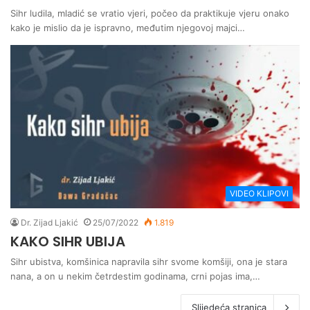
Sihr ludila, mladić se vratio vjeri, počeo da praktikuje vjeru onako
kako je mislio da je ispravno, međutim njegovoj majci…
VIDEO KLIPOVI
Dr. Zijad Ljakić
25/07/2022
1.819
KAKO SIHR UBIJA
Sihr ubistva, komšinica napravila sihr svome komšiji, ona je stara
nana, a on u nekim četrdestim godinama, crni pojas ima,…
Slijedeća stranica