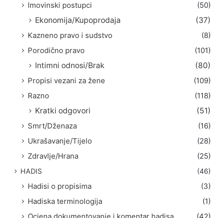
Imovinski postupci
(50)
Ekonomija/Kupoprodaja
(37)
Kazneno pravo i sudstvo
(8)
Porodično pravo
(101)
Intimni odnosi/Brak
(80)
Propisi vezani za žene
(109)
Razno
(118)
Kratki odgovori
(51)
Smrt/Dženaza
(16)
Ukrašavanje/Tijelo
(28)
Zdravlje/Hrana
(25)
HADIS
(46)
Hadisi o propisima
(3)
Hadiska terminologija
(1)
Ocjena dokumentovanje i komentar hadisa
(42)