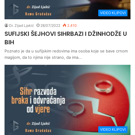
VIDEO KLIPOVI
Dr. Zijad Ljakić
28/07/2022
2.410
SUFIJSKI ŠEJHOVI SIHRBAZI I DŽINHODŽE U
BIH
Poznato je da u sufijskim redovima ima osoba koje se bave crnom
magijom, da to njima nije strano, da ima…
VIDEO KLIPOVI