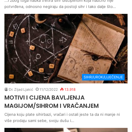
...i zbog toga nauka tretira sihr disciplinom koja naučno nije
potvrđena, odnosno negiraju da postoji sihr i tako dalje što…
SIHR/UROK/LIJEČENJE
Dr. Zijad Ljakić
11/12/2022
13.918
MOTIVI I CIJENA BAVLJENJA
MAGIJOM/SIHROM I VRAČANJEM
Cijena koju plate sihirbazi, vračari i ostali jeste ta da ni manje ni
više prodaju sami sebe, svoju dušu i…