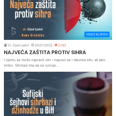
VIDEO KLIPOVI
Dr. Zijad Ljakić
30/07/2022
2.193
NAJVEĆA ZAŠTITA PROTIV SIHRA
I njemu se može napravit sihr i napravi se i takvima sihr, ali jako
teško. Sihrbazi ima da se oznoje…