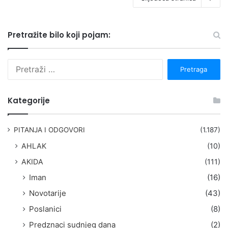
Pretražite bilo koji pojam:
P
r
e
t
Kategorije
r
a
g
PITANJA I ODGOVORI
(1.187)
a
AHLAK
(10)
:
AKIDA
(111)
Iman
(16)
Novotarije
(43)
Poslanici
(8)
Predznaci sudnjeg dana
(2)