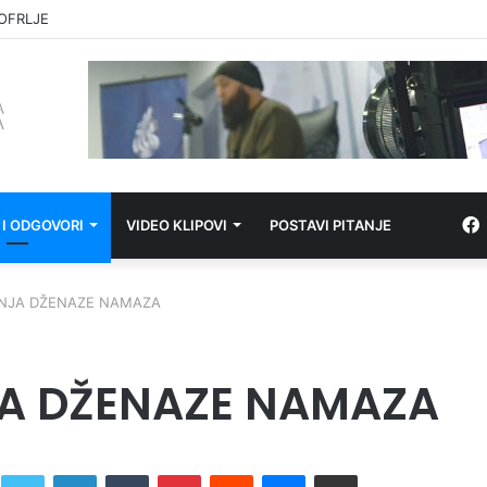
E OPSKRBA
 I ODGOVORI
VIDEO KLIPOVI
POSTAVI PITANJE
NJA DŽENAZE NAMAZA
A DŽENAZE NAMAZA
Twitter
LinkedIn
Tumblr
Pinterest
Reddit
Messenger
Share via Email