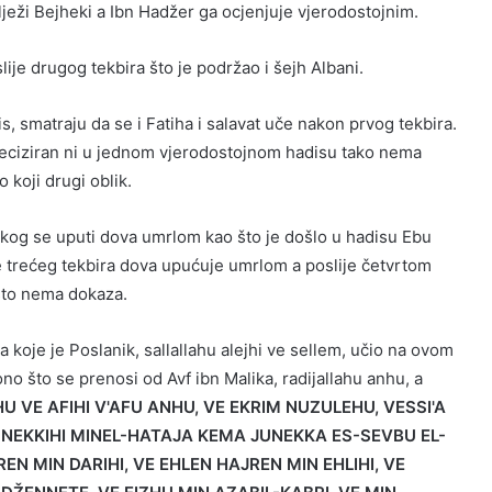
lježi Bejheki a Ibn Hadžer ga ocjenjuje vjerodostojnim.
lije drugog tekbira što je podržao i šejh Albani.
s, smatraju da se i Fatiha i salavat uče nakon prvog tekbira.
reciziran ni u jednom vjerodostojnom hadisu tako nema
o koji drugi oblik.
svakog se uputi dova umrlom kao što je došlo u hadisu Ebu
 trećeg tekbira dova upućuje umrlom a poslije četvrtom
to nema dokaza.
koje je Poslanik, sallallahu alejhi ve sellem, učio na ovom
no što se prenosi od Avf ibn Malika, radijallahu anhu, a
VE AFIHI V'AFU ANHU, VE EKRIM NUZULEHU, VESSI'A
E NEKKIHI MINEL-HATAJA KEMA JUNEKKA ES-SEVBU EL-
N MIN DARIHI, VE EHLEN HAJREN MIN EHLIHI, VE