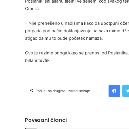
Poslanik, sallallahu alejhi ve sellem, kod svakog t
Omera.
– Nije prenešeno u hadisima kako da upotpuni džena
potpada pod način doklanjavanja namaza mimo dženaz
stigao da mu to bude početak namaza.
Ovo je rezime onoga kkao se prenosi od Poslanika, 
billahi tevfik.
Facebook
Podijeli sa drugima i zaradi sevap:
Povezani članci