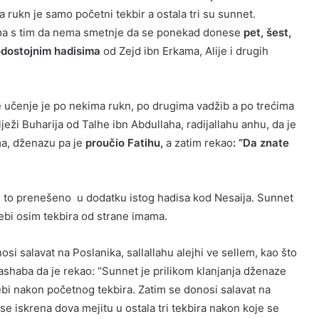
 rukn je samo početni tekbir a ostala tri su sunnet.
ma s tim da nema smetnje da se ponekad donese
pet, šest,
dostojnim hadisima
od Zejd ibn Erkama, Alije i drugih
e učenje je po nekima rukn, po drugima vadžib a po trećima
eži Buharija od Talhe ibn Abdullaha, radijallahu anhu, da je
ma, dženazu pa je
proučio Fatihu,
a zatim rekao
: “Da znate
je to prenešeno u dodatku istog hadisa kod Nesaija. Sunnet
sebi osim tekbira od strane imama.
osi salavat na Poslanika, sallallahu alejhi ve sellem, kao što
haba da je rekao: “Sunnet je prilikom klanjanja dženaze
ebi nakon početnog tekbira. Zatim se donosi salavat na
 se iskrena dova mejitu u ostala tri tekbira nakon koje se