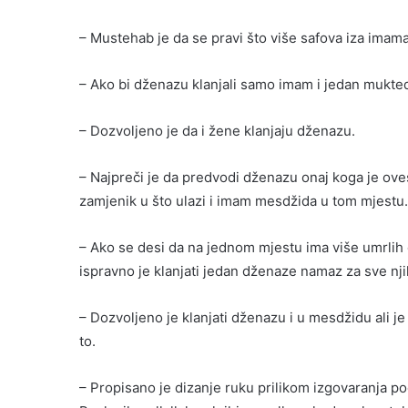
– Mustehab je da se pravi što više safova iza imama, t
– Ako bi dženazu klanjali samo imam i jedan muktedi
– Dozvoljeno je da i žene klanjaju dženazu.
– Najpreči je da predvodi dženazu onaj koga je ovesi
zamjenik u što ulazi i imam mesdžida u tom mjestu.
– Ako se desi da na jednom mjestu ima više umrlih
ispravno je klanjati jedan dženaze namaz za sve nji
– Dozvoljeno je klanjati dženazu i u mesdžidu ali 
to.
– Propisano je dizanje ruku prilikom izgovaranja p