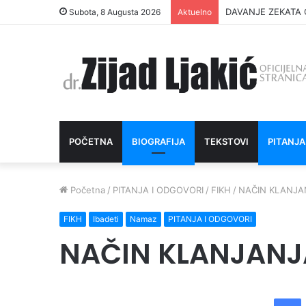
INTIMNI ODNOS J
Subota, 8 Augusta 2026
Aktuelno
POČETNA
BIOGRAFIJA
TEKSTOVI
PITANJA
Početna
/
PITANJA I ODGOVORI
/
FIKH
/
NAČIN KLANJA
FIKH
Ibadeti
Namaz
PITANJA I ODGOVORI
NAČIN KLANJANJ
Facebook