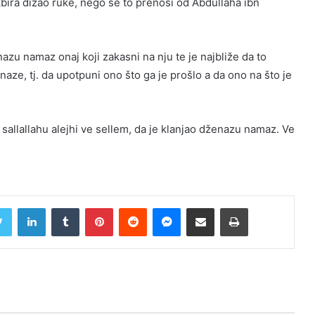
ekbira dizao ruke, nego se to prenosi od Abdullaha ibn
zu namaz onaj koji zakasni na nju te je najbliže da to
e, tj. da upotpuni ono što ga je prošlo a da ono na što je
sallallahu alejhi ve sellem, da je klanjao dženazu namaz. Ve
Twitter
LinkedIn
Tumblr
Pinterest
Reddit
Messenger
Share via Email
Print