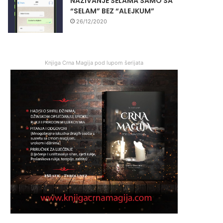
NAZIVANJE SELAMA SAMO SA
“SELAM” BEZ “ALEJKUM”
26/12/2020
Knjiga Crna Magija pod lupom šerijata