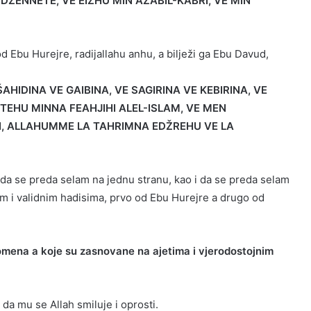
DŽENNETE, VE EIZHU MIN AZABIL-KABRI, VE MIN
d Ebu Hurejre, radijallahu anhu, a bilježi ga Ebu Davud,
AHIDINA VE GAIBINA, VE SAGIRINA VE KEBIRINA, VE
EHU MINNA FEAHJIHI ALEL-ISLAM, VE MEN
I, ALLAHUMME LA TAHRIMNA EDŽREHU VE LA
 da se preda selam na jednu stranu, kao i da se preda selam
vim i validnim hadisima, prvo od Ebu Hurejre a drugo od
omena a koje su zasnovane na ajetima i vjerodostojnim
i da mu se Allah smiluje i oprosti.