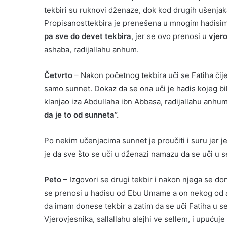
tekbiri su ruknovi dženaze, dok kod drugih ušenjaka
Propisanosttekbira je prenešena u mnogim hadisi
pa sve do devet tekbira
, jer se ovo prenosi u
vjero
ashaba, radijallahu anhum.
Četvrto
– Nakon početnog tekbira uči se Fatiha čij
samo sunnet. Dokaz da se ona uči je hadis kojeg bilj
klanjao iza Abdullaha ibn Abbasa, radijallahu anhu
da je to od sunneta”.
Po nekim učenjacima sunnet je proučiti i suru jer 
je da sve što se uči u dženazi namazu da se uči u 
Peto
– Izgovori se drugi tekbir i nakon njega se don
se prenosi u hadisu od Ebu Umame a on nekog od as
da imam donese tekbir a zatim da se uči Fatiha u s
Vjerovjesnika, sallallahu alejhi ve sellem, i upućuje