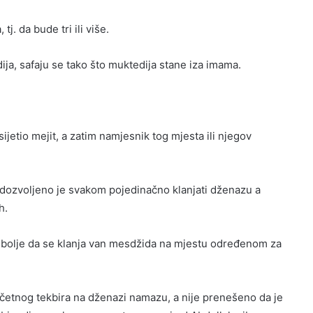
j. da bude tri ili više.
ja, safaju se tako što muktedija stane iza imama.
jetio mejit, a zatim namjesnik tog mjesta ili njegov
 dozvoljeno je svakom pojedinačno klanjati dženazu a
h.
je bolje da se klanja van mesdžida na mjestu određenom za
očetnog tekbira na dženazi namazu, a nije prenešeno da je