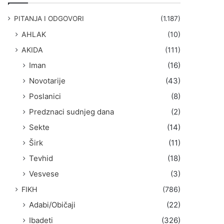
g
a
PITANJA I ODGOVORI
(1.187)
:
AHLAK
(10)
AKIDA
(111)
Iman
(16)
Novotarije
(43)
Poslanici
(8)
Predznaci sudnjeg dana
(2)
Sekte
(14)
Širk
(11)
Tevhid
(18)
Vesvese
(3)
FIKH
(786)
Adabi/Običaji
(22)
Ibadeti
(326)