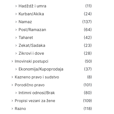
Hadždž i umra
(11)
Kurban/Akika
(24)
Namaz
(137)
Post/Ramazan
(64)
Taharet
(42)
Zekat/Sadaka
(23)
Zikrovi i dove
(28)
Imovinski postupci
(50)
Ekonomija/Kupoprodaja
(37)
Kazneno pravo i sudstvo
(8)
Porodično pravo
(101)
Intimni odnosi/Brak
(80)
Propisi vezani za žene
(109)
Razno
(118)