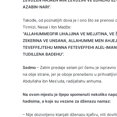
ZEVDŽEN HAJREN MIN ZEVDŽIHI VE EDHILHU EL-
AZABIN-NARI”.
Takođe, od poznatijih dova je i ono što se prenosi o
Tirmizi, Nesai i Ibn Madže:
“ALLAHUMMEGFIR LIHAJJINA VE MEJJITINA, VE Š
ZEKERINA VE UNSANA, ALLAHUMME MEN AHJEJT
TEVEFFEJTEHU MINNA FETEVEFFEHI ALEL-IMAN
TUDILLENA BADEHU”.
Sedmo
– Zatim predaje selam pri čemu je ispravno
na obje strane, jer je oboje prenešeno u prihvatlji
Abdullaha ibn Mes'uda, radijallahu anhuma.
Na ovom mjestu je lijepo spomenuti nekoliko nap
hadisima, a koje su vezane za dženazu namaz:
– Nije dozvoljeno klanjati dženazu kjafiru, niti dovit