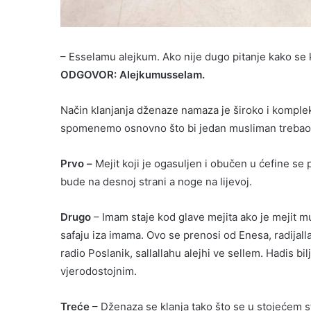
– Esselamu alejkum. Ako nije dugo pitanje kako se
ODGOVOR: Alejkumusselam.
Način klanjanja dženaze namaza je široko i komple
spomenemo osnovno što bi jedan musliman trebao 
Prvo –
Mejit koji je ogasuljen i obučen u ćefine se 
bude na desnoj strani a noge na lijevoj.
Drugo
– Imam staje kod glave mejita ako je mejit m
safaju iza imama. Ovo se prenosi od Enesa, radijalla
radio Poslanik, sallallahu alejhi ve sellem. Hadis bi
vjerodostojnim.
Treće
– Dženaza se klanja tako što se u stojećem s