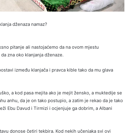
 klanja dženaza namaz?
ksno pitanje ali nastojaćemo da na ovom mjestu
da zna oko klanjanja dženaze.
postavi između klanjača i pravca kible tako da mu glava
uško, a kod pasa mejita ako je mejit žensko, a muktedije se
hu anhu, da je on tako postupio, a zatim je rekao da je tako
lježi Ebu Davud i Tirmizi i ocjenjuje ga dobrim, a Albani
tavu donose četiri tekbira. Kod nekih učenjaka svi ovi