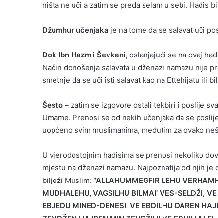
ništa ne uči a zatim se preda selam u sebi. Hadis bi
Džumhur učenjaka
je na tome da se salavat uči pos
Dok Ibn Hazm i Ševkani,
oslanjajući se na ovaj hadi
Način donošenja salavata u dženazi namazu nije p
smetnje da se uči isti salavat kao na Ettehijatu ili bil
Šesto
– zatim se izgovore ostali tekbiri i poslije 
Umame. Prenosi se od nekih učenjaka da se poslije
uopćeno svim muslimanima, međutim za ovako neš
U vjerodostojnim hadisima se prenosi nekoliko dova 
mjestu na dženazi namazu. Najpoznatija od njih je o
bilježi Muslim:
“ALLAHUMMEGFIR LEHU VERHAMHU 
MUDHALEHU, VAGSILHU BILMAI’ VES-SELDŽI, V
EBJEDU MINED-DENESI, VE EBDILHU DAREN HAJRE