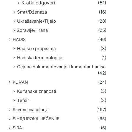
Kratki odgovori
(51)
Smrt/Dženaza
(16)
Ukrašavanje/Tijelo
(28)
Zdravlje/Hrana
(25)
HADIS
(46)
Hadisi o propisima
(3)
Hadiska terminologija
(1)
Ocjena dokumentovanje i komentar hadisa
(42)
KUR'AN
(24)
Kur'anske znanosti
(3)
Tefsir
(3)
Savremena pitanja
(197)
SIHR/UROK/LIJEČENJE
(65)
SIRA
(6)