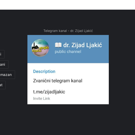
Telegram kanal - dr. Zijad Ljakić
i
ani
amazan
at