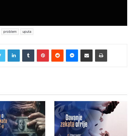
problem
uputa
Twitter
LinkedIn
Tumblr
Pinterest
Reddit
Messenger
Share via Email
Print