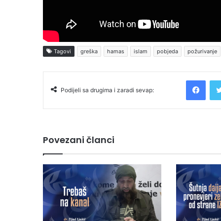
Tagovi
greška
hamas
islam
pobjeda
požurivanje
Facebook
Podijeli sa drugima i zaradi sevap:
Povezani članci