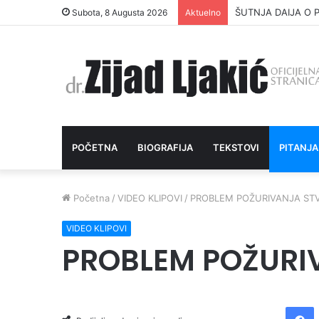
ŠUTNJA DAIJA O P
Subota, 8 Augusta 2026
Aktuelno
POČETNA
BIOGRAFIJA
TEKSTOVI
PITANJA
Početna
/
VIDEO KLIPOVI
/
PROBLEM POŽURIVANJA STV
VIDEO KLIPOVI
PROBLEM POŽURI
Facebook