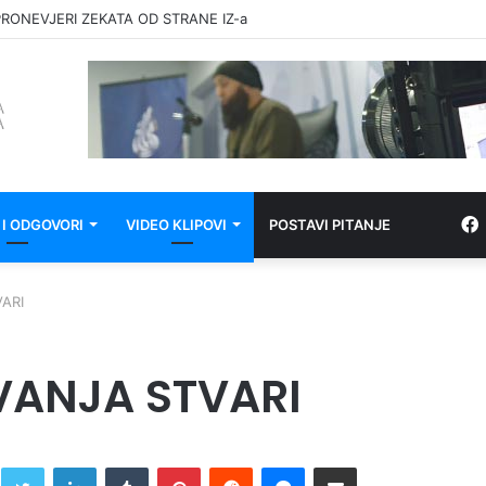
RONEVJERI ZEKATA OD STRANE IZ-a
 I ODGOVORI
VIDEO KLIPOVI
POSTAVI PITANJE
ARI
VANJA STVARI
Twitter
LinkedIn
Tumblr
Pinterest
Reddit
Messenger
Share via Email