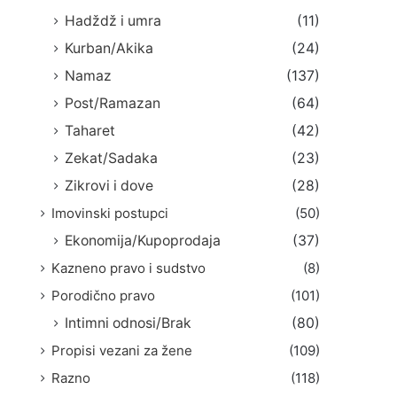
Hadždž i umra
(11)
Kurban/Akika
(24)
Namaz
(137)
Post/Ramazan
(64)
Taharet
(42)
Zekat/Sadaka
(23)
Zikrovi i dove
(28)
Imovinski postupci
(50)
Ekonomija/Kupoprodaja
(37)
Kazneno pravo i sudstvo
(8)
Porodično pravo
(101)
Intimni odnosi/Brak
(80)
Propisi vezani za žene
(109)
Razno
(118)