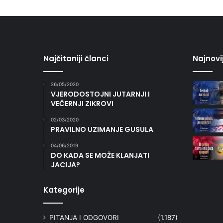
Najčitaniji članci
Najnovi
26/05/2020
VJERODOSTOJNI JUTARNJI I
VEČERNJI ZIKROVI
02/03/2020
PRAVILNO UZIMANJE GUSULA
04/06/2019
DO KADA SE MOŽE KLANJATI
JACIJA?
Kategorije
PITANJA I ODGOVORI
(1.187)