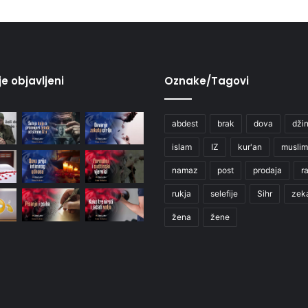
je objavljeni
Oznake/Tagovi
abdest
brak
dova
džin
islam
IZ
kur'an
muslim
namaz
post
prodaja
r
rukja
selefije
Sihr
zek
žena
žene