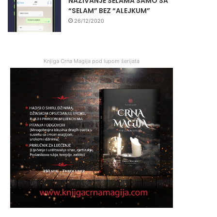
NAZIVANJE SELAMA SAMO SA
“SELAM” BEZ “ALEJKUM”
26/12/2020
Knjiga Crna Magija pod lupom šerijata