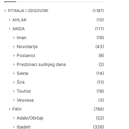
g
a
PITANJA I ODGOVORI
(1.187)
:
AHLAK
(10)
AKIDA
(111)
Iman
(16)
Novotarije
(43)
Poslanici
(8)
Predznaci sudnjeg dana
(2)
Sekte
(14)
Širk
(11)
Tevhid
(18)
Vesvese
(3)
FIKH
(786)
Adabi/Običaji
(22)
Ibadeti
(326)