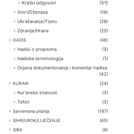
Kratki odgovori
(51)
Smrt/Dženaza
(16)
Ukrašavanje/Tijelo
(28)
Zdravlje/Hrana
(25)
HADIS
(46)
Hadisi o propisima
(3)
Hadiska terminologija
(1)
Ocjena dokumentovanje i komentar hadisa
(42)
KUR'AN
(24)
Kur'anske znanosti
(3)
Tefsir
(3)
Savremena pitanja
(197)
SIHR/UROK/LIJEČENJE
(65)
SIRA
(6)