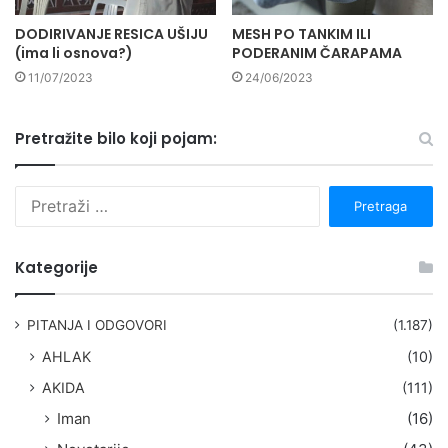
DODIRIVANJE RESICA UŠIJU
MESH PO TANKIM ILI
(ima li osnova?)
PODERANIM ČARAPAMA
11/07/2023
24/06/2023
Pretražite bilo koji pojam:
P
r
e
t
Kategorije
r
a
g
PITANJA I ODGOVORI
(1.187)
a
AHLAK
(10)
:
AKIDA
(111)
Iman
(16)