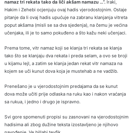
namaz tri rekata tako da liči akšam namazu …”.
Iraki,
Hakim i Zehebi ocjenjuju ovaj hadis vjerodostojnim. Ostaje
pitanje da li ovaj hadis upućuje na zabranu klanjanja vitreta
poput akšama (misli se sa dva sjedenja), na čemu je većina
učenjaka, ili je to samo pokuđeno a što kažu neki učenjaci.
Prema tome, vitr namaz koji se klanja tri rekata se klanja
tako što se klanjaju dva rekata i preda selam, a ovo se broji
u kijamu lejl, a zatim se klanja jedan rekat vitr namaza na
kojem se uči kunut dova koja je mustehab a ne vadžib.
Prenešano je u vjerodostojnim predajama da se kunut
dova može učiti prije odlaska na ruku kao i nakon vraćanja
sa rukua, i jedno i drugo je ispravno.
Svi gore spomenuti propisi su zasnovani na vjerodostojnim
hadisima ali zbog dužine teksta izostavljeno je njihovo
navođenje. Ve billahi tevfik.