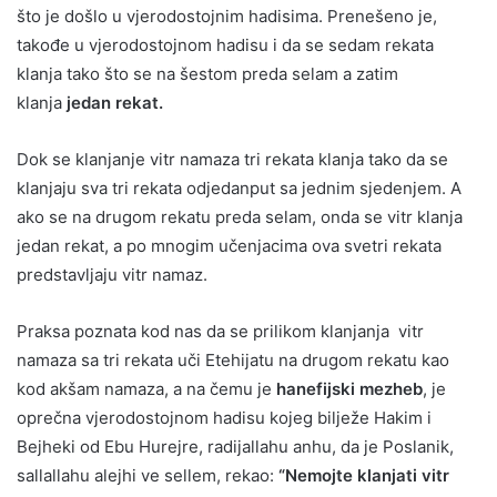
što je došlo u vjerodostojnim hadisima. Prenešeno je,
takođe u vjerodostojnom hadisu i da se sedam rekata
klanja tako što se na šestom preda selam a zatim
klanja
jedan rekat.
Dok se klanjanje vitr namaza tri rekata klanja tako da se
klanjaju sva tri rekata odjedanput sa jednim sjedenjem. A
ako se na drugom rekatu preda selam, onda se vitr klanja
jedan rekat, a po mnogim učenjacima ova svetri rekata
predstavljaju vitr namaz.
Praksa poznata kod nas da se prilikom klanjanja vitr
namaza sa tri rekata uči Etehijatu na drugom rekatu kao
kod akšam namaza, a na čemu je
hanefijski mezheb
, je
oprečna vjerodostojnom hadisu kojeg bilježe Hakim i
Bejheki od Ebu Hurejre, radijallahu anhu, da je Poslanik,
sallallahu alejhi ve sellem, rekao:
“Nemojte klanjati vitr