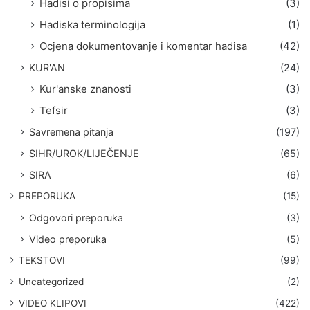
Hadisi o propisima
(3)
Hadiska terminologija
(1)
Ocjena dokumentovanje i komentar hadisa
(42)
KUR'AN
(24)
Kur'anske znanosti
(3)
Tefsir
(3)
Savremena pitanja
(197)
SIHR/UROK/LIJEČENJE
(65)
SIRA
(6)
PREPORUKA
(15)
Odgovori preporuka
(3)
Video preporuka
(5)
TEKSTOVI
(99)
Uncategorized
(2)
VIDEO KLIPOVI
(422)