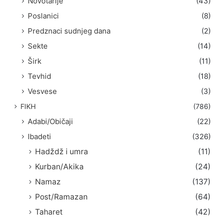
Novotarije
(43)
Poslanici
(8)
Predznaci sudnjeg dana
(2)
Sekte
(14)
Širk
(11)
Tevhid
(18)
Vesvese
(3)
FIKH
(786)
Adabi/Običaji
(22)
Ibadeti
(326)
Hadždž i umra
(11)
Kurban/Akika
(24)
Namaz
(137)
Post/Ramazan
(64)
Taharet
(42)