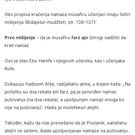
Oko propisa kraćenja namaza musafiru učenjaci imaju četiri
mišljenja (Bidajetul-mudžteh, str. 136-137):
Prvo mišljenje
– da je musafiru
farz ajn
(strogi vadžib) da
krati namaz
Ovo je stav Ebu Hanife i njegovih učenika, kao i učenjaka
Kufe.
Dokazuju hadisom Aiše, radijallahu anha, u kojem kaže: „Na
početku su dva rekata bili farz, pa je potvrđen namaz
putovanja (na dva rekata), a upotpunjen namaz onoga ko
nije na putovanju“. Hadis je mutefekun alejhi.
Također, kažu da nije prenešeno da je Poslanik, sallallahu
alejhi ve sellem, ikada upotpunjavao namaze na putovanju.