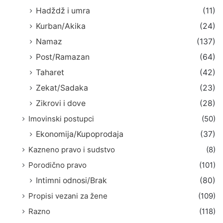
Hadždž i umra
(11)
Kurban/Akika
(24)
Namaz
(137)
Post/Ramazan
(64)
Taharet
(42)
Zekat/Sadaka
(23)
Zikrovi i dove
(28)
Imovinski postupci
(50)
Ekonomija/Kupoprodaja
(37)
Kazneno pravo i sudstvo
(8)
Porodično pravo
(101)
Intimni odnosi/Brak
(80)
Propisi vezani za žene
(109)
Razno
(118)