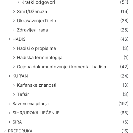
Kratki odgovori
(51)
Smrt/Dženaza
(16)
Ukrašavanje/Tijelo
(28)
Zdravlje/Hrana
(25)
HADIS
(46)
Hadisi o propisima
(3)
Hadiska terminologija
(1)
Ocjena dokumentovanje i komentar hadisa
(42)
KUR'AN
(24)
Kur'anske znanosti
(3)
Tefsir
(3)
Savremena pitanja
(197)
SIHR/UROK/LIJEČENJE
(65)
SIRA
(6)
PREPORUKA
(15)