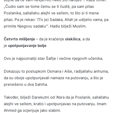
„Čudio sam se tome čemu se ti čudiš, pa sam pitao
Poslanika, sallallahu alejhi ve sellem, to što si ti mene
pitao. Pa je rekao: ‘(To je) Sadaka, Allah je udijelio vama, pa
primite Njegovu sadaku'“. Hadis bilježi Muslim.
Četvrto mišljenje
– da je kraćenje
olakšica
, a da
je
upotpunjavanje bolje
Ovo je najpoznatiji stav Šafije i većine njegovih učenika.
Dokazuju to postupkom Osmana i Aiše, radijallahu anhuma,
da su oboje upotpunjavali namaze na putovanju, a što je
prenešeno u dva Sahiha.
Također, bilježi Darekutni od ‘Ata'a da je Poslanik, sallallahu
alejhi ve sellem, kratio i upotpunjavao na putovanju. Imam
Ahmed ga ocjenjuje jako slabim.