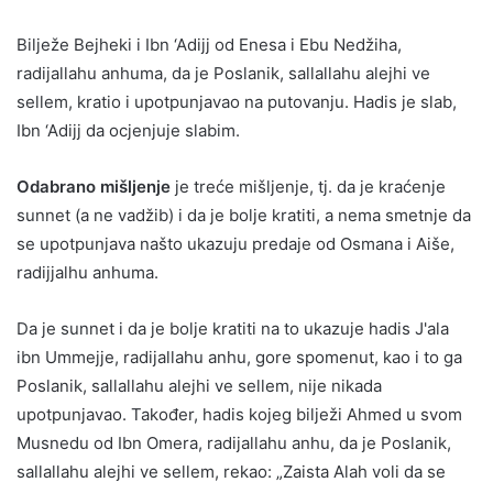
Bilježe Bejheki i Ibn ‘Adijj od Enesa i Ebu Nedžiha,
radijallahu anhuma, da je Poslanik, sallallahu alejhi ve
sellem, kratio i upotpunjavao na putovanju. Hadis je slab,
Ibn ‘Adijj da ocjenjuje slabim.
Odabrano mišljenje
je treće mišljenje, tj. da je kraćenje
sunnet (a ne vadžib) i da je bolje kratiti, a nema smetnje da
se upotpunjava našto ukazuju predaje od Osmana i Aiše,
radijjalhu anhuma.
Da je sunnet i da je bolje kratiti na to ukazuje hadis J'ala
ibn Ummejje, radijallahu anhu, gore spomenut, kao i to ga
Poslanik, sallallahu alejhi ve sellem, nije nikada
upotpunjavao. Također, hadis kojeg bilježi Ahmed u svom
Musnedu od Ibn Omera, radijallahu anhu, da je Poslanik,
sallallahu alejhi ve sellem, rekao: „Zaista Alah voli da se