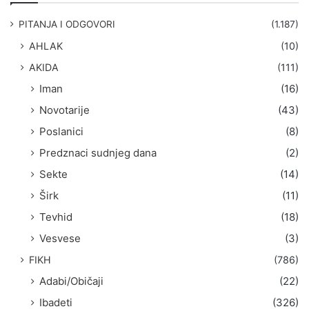
a
g
PITANJA I ODGOVORI
(1.187)
a
AHLAK
(10)
:
AKIDA
(111)
Iman
(16)
Novotarije
(43)
Poslanici
(8)
Predznaci sudnjeg dana
(2)
Sekte
(14)
Širk
(11)
Tevhid
(18)
Vesvese
(3)
FIKH
(786)
Adabi/Običaji
(22)
Ibadeti
(326)