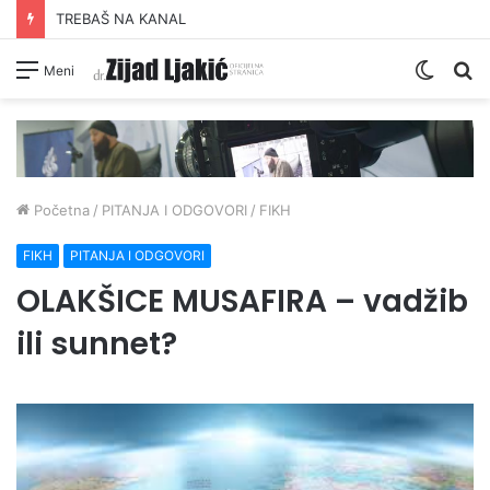
ŠUTNJA DAIJA O PRONEVJERI ZEKATA OD STRANE IZ-a
Switc
Pr
Meni
skin
Početna
/
PITANJA I ODGOVORI
/
FIKH
FIKH
PITANJA I ODGOVORI
OLAKŠICE MUSAFIRA – vadžib
ili sunnet?