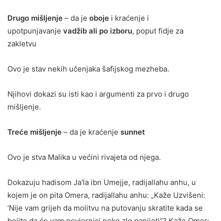
Drugo mišljenje
– da je
oboje
i kraćenje i
upotpunjavanje
vadžib ali po izboru
, poput fidje za
zakletvu
Ovo je stav nekih učenjaka šafijskog mezheba.
Njihovi dokazi su isti kao i argumenti za prvo i drugo
mišljenje.
Treće mišljenje
– da je kraćenje
sunnet
Ovo je stva Malika u većini rivajeta od njega.
Dokazuju hadisom Ja'la ibn Umejje, radijallahu anhu, u
kojem je on pita Omera, radijallahu anhu: „Kaže Uzvišeni:
‘Nije vam grijeh da molitvu na putovanju skratite kada se
bojite da će vam nevjernici neko zlo nanijeti“? Kaže Omer: