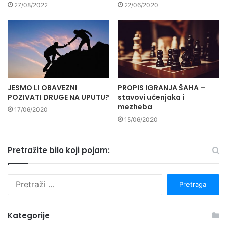
27/08/2022
22/06/2020
JESMO LI OBAVEZNI
PROPIS IGRANJA ŠAHA –
POZIVATI DRUGE NA UPUTU?
stavovi učenjaka i
mezheba
17/06/2020
15/06/2020
Pretražite bilo koji pojam:
P
r
e
t
Kategorije
r