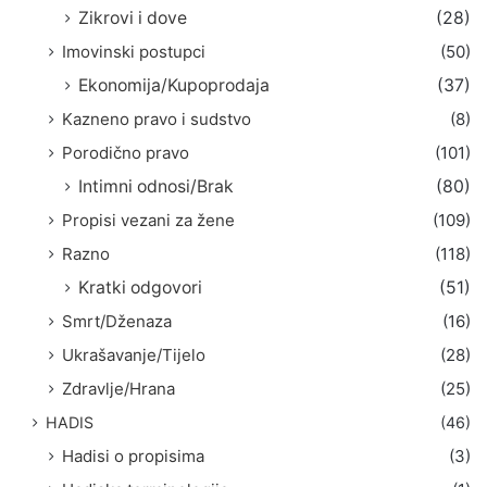
Zikrovi i dove
(28)
Imovinski postupci
(50)
Ekonomija/Kupoprodaja
(37)
Kazneno pravo i sudstvo
(8)
Porodično pravo
(101)
Intimni odnosi/Brak
(80)
Propisi vezani za žene
(109)
Razno
(118)
Kratki odgovori
(51)
Smrt/Dženaza
(16)
Ukrašavanje/Tijelo
(28)
Zdravlje/Hrana
(25)
HADIS
(46)
Hadisi o propisima
(3)