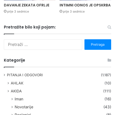
DAVANJE ZEKATA OFRLJE
INTIMNI ODNOS JE OPSKRBA
prije 3 sedmice
prije 3 sedmice
Pretražite bilo koji pojam:
P
r
e
t
Kategorije
r
a
g
PITANJA I ODGOVORI
(1.187)
a
AHLAK
(10)
:
AKIDA
(111)
Iman
(16)
Novotarije
(43)
Poslanici
(8)