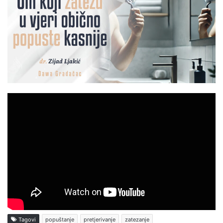
Tagovi
popuštanje
pretjerivanje
zatezanje