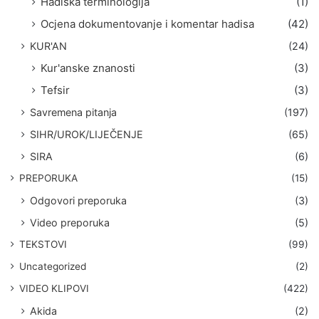
Hadiska terminologija
(1)
Ocjena dokumentovanje i komentar hadisa
(42)
KUR'AN
(24)
Kur'anske znanosti
(3)
Tefsir
(3)
Savremena pitanja
(197)
SIHR/UROK/LIJEČENJE
(65)
SIRA
(6)
PREPORUKA
(15)
Odgovori preporuka
(3)
Video preporuka
(5)
TEKSTOVI
(99)
Uncategorized
(2)
VIDEO KLIPOVI
(422)
Akida
(2)