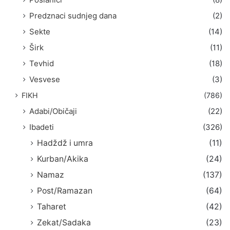
Predznaci sudnjeg dana
(2)
Sekte
(14)
Širk
(11)
Tevhid
(18)
Vesvese
(3)
FIKH
(786)
Adabi/Običaji
(22)
Ibadeti
(326)
Hadždž i umra
(11)
Kurban/Akika
(24)
Namaz
(137)
Post/Ramazan
(64)
Taharet
(42)
Zekat/Sadaka
(23)