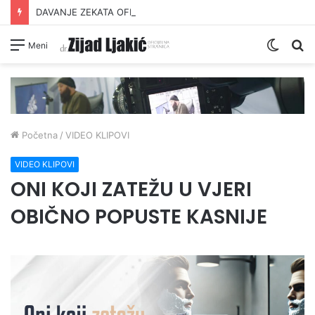
DAVANJE ZEKATA OFRLJE
Switc
Pr
Meni
skin
Početna
/
VIDEO KLIPOVI
VIDEO KLIPOVI
ONI KOJI ZATEŽU U VJERI
OBIČNO POPUSTE KASNIJE