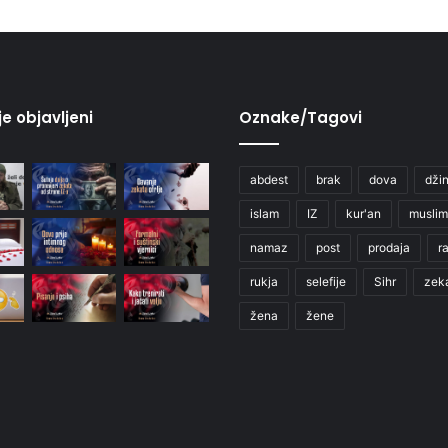
je objavljeni
Oznake/Tagovi
abdest
brak
dova
džin
islam
IZ
kur'an
muslim
namaz
post
prodaja
r
rukja
selefije
Sihr
zek
žena
žene