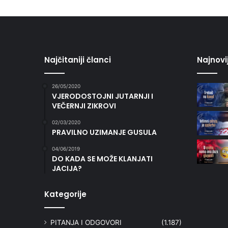
Najčitaniji članci
Najnovi
26/05/2020
VJERODOSTOJNI JUTARNJI I
VEČERNJI ZIKROVI
02/03/2020
PRAVILNO UZIMANJE GUSULA
04/06/2019
DO KADA SE MOŽE KLANJATI
JACIJA?
Kategorije
PITANJA I ODGOVORI
(1.187)