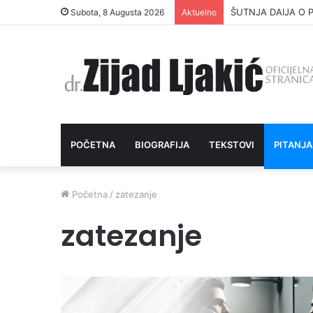
ŠUTNJA DAIJA O P
Subota, 8 Augusta 2026
Aktuelno
POČETNA
BIOGRAFIJA
TEKSTOVI
PITANJA
Početna
/
zatezanje
zatezanje