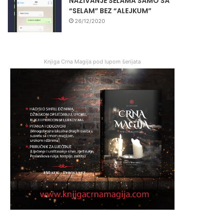
NAZIVANJE SELAMA SAMO SA
“SELAM” BEZ “ALEJKUM”
26/12/2020
Knjiga Crna Magija pod lupom šerijata