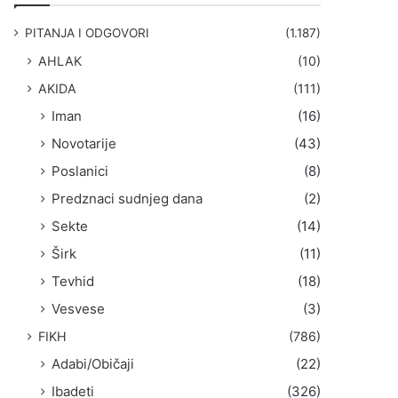
g
a
PITANJA I ODGOVORI
(1.187)
:
AHLAK
(10)
AKIDA
(111)
Iman
(16)
Novotarije
(43)
Poslanici
(8)
Predznaci sudnjeg dana
(2)
Sekte
(14)
Širk
(11)
Tevhid
(18)
Vesvese
(3)
FIKH
(786)
Adabi/Običaji
(22)
Ibadeti
(326)