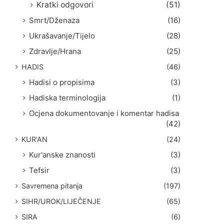
Kratki odgovori
(51)
Smrt/Dženaza
(16)
Ukrašavanje/Tijelo
(28)
Zdravlje/Hrana
(25)
HADIS
(46)
Hadisi o propisima
(3)
Hadiska terminologija
(1)
Ocjena dokumentovanje i komentar hadisa
(42)
KUR'AN
(24)
Kur'anske znanosti
(3)
Tefsir
(3)
Savremena pitanja
(197)
SIHR/UROK/LIJEČENJE
(65)
SIRA
(6)