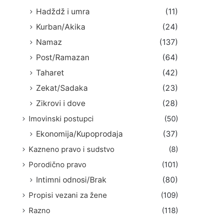
Hadždž i umra
(11)
Kurban/Akika
(24)
Namaz
(137)
Post/Ramazan
(64)
Taharet
(42)
Zekat/Sadaka
(23)
Zikrovi i dove
(28)
Imovinski postupci
(50)
Ekonomija/Kupoprodaja
(37)
Kazneno pravo i sudstvo
(8)
Porodično pravo
(101)
Intimni odnosi/Brak
(80)
Propisi vezani za žene
(109)
Razno
(118)