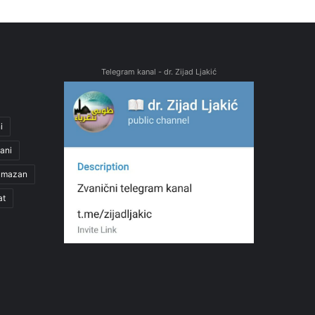
Telegram kanal - dr. Zijad Ljakić
i
ani
amazan
at