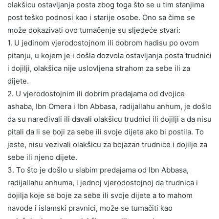
olakšicu ostavljanja posta zbog toga što se u tim stanjima
post teško podnosi kao i starije osobe. Ono sa čime se
može dokazivati ovo tumačenje su sljedeće stvari:
1. U jedinom vjerodostojnom ili dobrom hadisu po ovom
pitanju, u kojem je i došla dozvola ostavljanja posta trudnici
i dojilji, olakšica nije uslovljena strahom za sebe ili za
dijete.
2. U vjerodostojnim ili dobrim predajama od dvojice
ashaba, Ibn Omera i Ibn Abbasa, radijallahu anhum, je došlo
da su naređivali ili davali olakšicu trudnici ili dojilji a da nisu
pitali da li se boji za sebe ili svoje dijete ako bi postila. To
jeste, nisu vezivali olakšicu za bojazan trudnice i dojilje za
sebe ili njeno dijete.
3. To što je došlo u slabim predajama od Ibn Abbasa,
radijallahu anhuma, i jednoj vjerodostojnoj da trudnica i
dojilja koje se boje za sebe ili svoje dijete a to mahom
navode i islamski pravnici, može se tumačiti kao