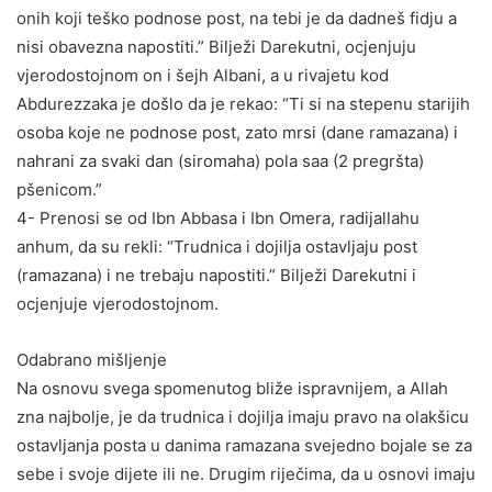
onih koji teško podnose post, na tebi je da dadneš fidju a
nisi obavezna napostiti.” Bilježi Darekutni, ocjenjuju
vjerodostojnom on i šejh Albani, a u rivajetu kod
Abdurezzaka je došlo da je rekao: “Ti si na stepenu starijih
osoba koje ne podnose post, zato mrsi (dane ramazana) i
nahrani za svaki dan (siromaha) pola saa (2 pregršta)
pšenicom.”
4- Prenosi se od Ibn Abbasa i Ibn Omera, radijallahu
anhum, da su rekli: “Trudnica i dojilja ostavljaju post
(ramazana) i ne trebaju napostiti.” Bilježi Darekutni i
ocjenjuje vjerodostojnom.
Odabrano mišljenje
Na osnovu svega spomenutog bliže ispravnijem, a Allah
zna najbolje, je da trudnica i dojilja imaju pravo na olakšicu
ostavljanja posta u danima ramazana svejedno bojale se za
sebe i svoje dijete ili ne. Drugim riječima, da u osnovi imaju