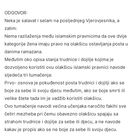
ODGOVOR:
Neka je salavat i selam na posljednjeg Vjerovjesnika, a
zatim:
Nema razilaženja među islamskim pravnicima da ove dvije
kategorije žena imaju pravo na olakšicu ostavljanja posta u
danima ramazana.
Međutim oko opisa stanja trudnice i dojilje kojima je
dozvoljeno koristiti ovu olakšicu islamski pravnici navode
sljedeća tri tumačenja:
Prvo- osnova je pokuđenost posta trudnici i dojilji ako se
boje za sebe ili svoju djecu međutim, ako se boje smrti ili
velike štete tada im je vadžib koristiti olakšicu.
Ovo tumačenje navodi većina učenjaka naročito fakihi sve
četiri mezheba pri čemu obavezno olakšicu spajaju sa
strahom trudnice i dojilje za sebe ili djecu, a ne navode
kakav je propis ako se ne boje za sebe ili svoju djecu.