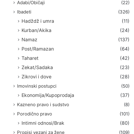
Adabi/Običaji
(22)
Ibadeti
(326)
Hadždž i umra
(11)
Kurban/Akika
(24)
Namaz
(137)
Post/Ramazan
(64)
Taharet
(42)
Zekat/Sadaka
(23)
Zikrovi i dove
(28)
Imovinski postupci
(50)
Ekonomija/Kupoprodaja
(37)
Kazneno pravo i sudstvo
(8)
Porodično pravo
(101)
Intimni odnosi/Brak
(80)
Propisi vezani za žene
(109)