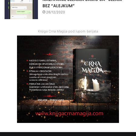
BEZ “ALEJKUM”
26/12/2020
Knjiga Crna Magija pod lupom šerijata