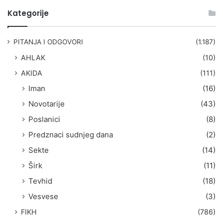
t
Kategorije
r
a
g
PITANJA I ODGOVORI
(1.187)
a
AHLAK
(10)
:
AKIDA
(111)
Iman
(16)
Novotarije
(43)
Poslanici
(8)
Predznaci sudnjeg dana
(2)
Sekte
(14)
Širk
(11)
Tevhid
(18)
Vesvese
(3)
FIKH
(786)