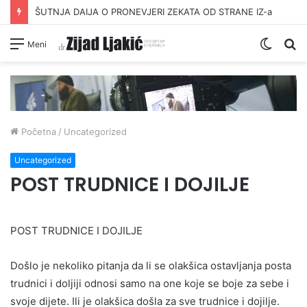
ŠUTNJA DAIJA O PRONEVJERI ZEKATA OD STRANE IZ-a
Switc
Pr
Meni
skin
Početna
/
Uncategorized
Uncategorized
POST TRUDNICE I DOJILJE
POST TRUDNICE I DOJILJE
Došlo je nekoliko pitanja da li se olakšica ostavljanja posta
trudnici i doljiji odnosi samo na one koje se boje za sebe i
svoje dijete. Ili je olakšica došla za sve trudnice i dojilje.