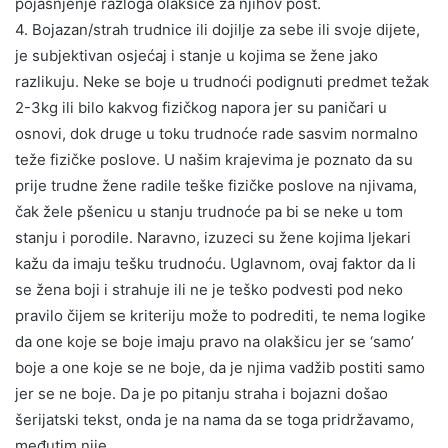
pojašnjenje razloga olakšice za njihov post.
4. Bojazan/strah trudnice ili dojilje za sebe ili svoje dijete,
je subjektivan osjećaj i stanje u kojima se žene jako
razlikuju. Neke se boje u trudnoći podignuti predmet težak
2-3kg ili bilo kakvog fizičkog napora jer su paničari u
osnovi, dok druge u toku trudnoće rade sasvim normalno
teže fizičke poslove. U našim krajevima je poznato da su
prije trudne žene radile teške fizičke poslove na njivama,
čak žele pšenicu u stanju trudnoće pa bi se neke u tom
stanju i porodile. Naravno, izuzeci su žene kojima ljekari
kažu da imaju tešku trudnoću. Uglavnom, ovaj faktor da li
se žena boji i strahuje ili ne je teško podvesti pod neko
pravilo čijem se kriteriju može to podrediti, te nema logike
da one koje se boje imaju pravo na olakšicu jer se ‘samo’
boje a one koje se ne boje, da je njima vadžib postiti samo
jer se ne boje. Da je po pitanju straha i bojazni došao
šerijatski tekst, onda je na nama da se toga pridržavamo,
međutim nije.