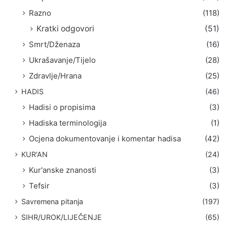
Razno
(118)
Kratki odgovori
(51)
Smrt/Dženaza
(16)
Ukrašavanje/Tijelo
(28)
Zdravlje/Hrana
(25)
HADIS
(46)
Hadisi o propisima
(3)
Hadiska terminologija
(1)
Ocjena dokumentovanje i komentar hadisa
(42)
KUR'AN
(24)
Kur'anske znanosti
(3)
Tefsir
(3)
Savremena pitanja
(197)
SIHR/UROK/LIJEČENJE
(65)