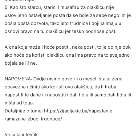
5. Kao što starcu, starici i musafiru za olakšicu nije
uslovljeno ostavljanje posta da se boje za sebe nego im je
došla opšta dozvola, tako isto trudnica i dojilja imaju u
osnovi pravo na tu olakšicu jer teško podnose post.
A ona koja može i hoće postiti, neka posti, to je do nje dok
ako hoće da koristi olakšicu ona ima pravo na to svejedno
bojala se ili ne.
NAPOMENA: Ovdje nismo govorili o meseli šta je žena
obavezna učiniti ako koristi ovu olakšicu, da li treba
napostiti te dane ili napostiti i dati fidju ili samo dati fidju ili
ništa od toga.
Detaljnije o tome: https://zijadljakic.ba/napastanje-
ramazana-zbog-trudnoce/
Ve billahi tevfik.