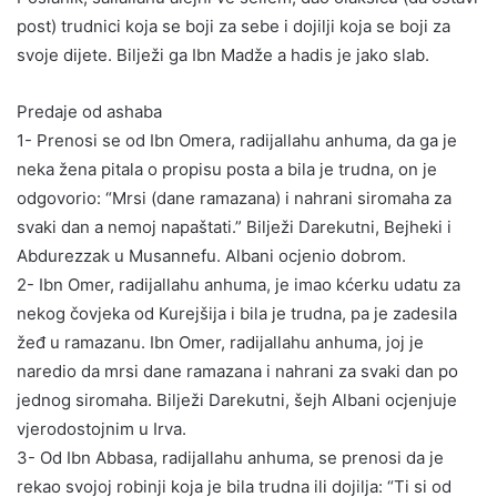
post) trudnici koja se boji za sebe i dojilji koja se boji za
svoje dijete. Bilježi ga Ibn Madže a hadis je jako slab.
Predaje od ashaba
1- Prenosi se od Ibn Omera, radijallahu anhuma, da ga je
neka žena pitala o propisu posta a bila je trudna, on je
odgovorio: “Mrsi (dane ramazana) i nahrani siromaha za
svaki dan a nemoj napaštati.” Bilježi Darekutni, Bejheki i
Abdurezzak u Musannefu. Albani ocjenio dobrom.
2- Ibn Omer, radijallahu anhuma, je imao kćerku udatu za
nekog čovjeka od Kurejšija i bila je trudna, pa je zadesila
žeđ u ramazanu. Ibn Omer, radijallahu anhuma, joj je
naredio da mrsi dane ramazana i nahrani za svaki dan po
jednog siromaha. Bilježi Darekutni, šejh Albani ocjenjuje
vjerodostojnim u Irva.
3- Od Ibn Abbasa, radijallahu anhuma, se prenosi da je
rekao svojoj robinji koja je bila trudna ili dojilja: “Ti si od