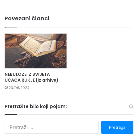
Povezani članci
NEBULOZE IZ SVIJETA
UČAČA RUKJE (iz arhive)
20/06/2024
Pretražite bilo koji pojam:
P
r
e