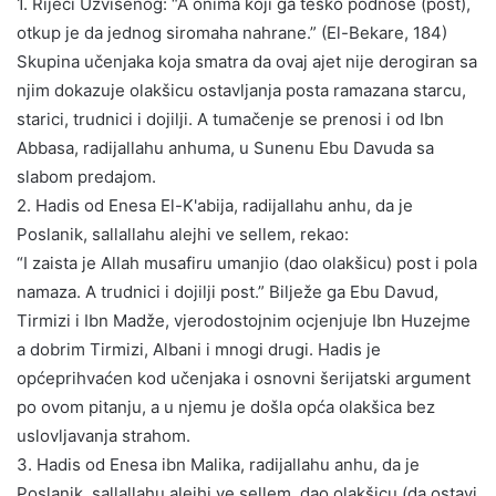
1. Riječi Uzvišenog: “A onima koji ga teško podnose (post),
otkup je da jednog siromaha nahrane.” (El-Bekare, 184)
Skupina učenjaka koja smatra da ovaj ajet nije derogiran sa
njim dokazuje olakšicu ostavljanja posta ramazana starcu,
starici, trudnici i dojilji. A tumačenje se prenosi i od Ibn
Abbasa, radijallahu anhuma, u Sunenu Ebu Davuda sa
slabom predajom.
2. Hadis od Enesa El-K'abija, radijallahu anhu, da je
Poslanik, sallallahu alejhi ve sellem, rekao:
“I zaista je Allah musafiru umanjio (dao olakšicu) post i pola
namaza. A trudnici i dojilji post.” Bilježe ga Ebu Davud,
Tirmizi i Ibn Madže, vjerodostojnim ocjenjuje Ibn Huzejme
a dobrim Tirmizi, Albani i mnogi drugi. Hadis je
općeprihvaćen kod učenjaka i osnovni šerijatski argument
po ovom pitanju, a u njemu je došla opća olakšica bez
uslovljavanja strahom.
3. Hadis od Enesa ibn Malika, radijallahu anhu, da je
Poslanik, sallallahu alejhi ve sellem, dao olakšicu (da ostavi