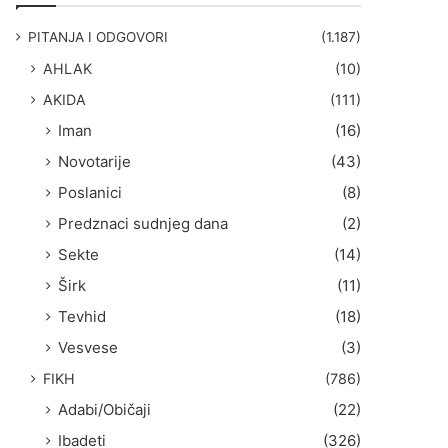
g
a
PITANJA I ODGOVORI
(1.187)
:
AHLAK
(10)
AKIDA
(111)
Iman
(16)
Novotarije
(43)
Poslanici
(8)
Predznaci sudnjeg dana
(2)
Sekte
(14)
Širk
(11)
Tevhid
(18)
Vesvese
(3)
FIKH
(786)
Adabi/Običaji
(22)
Ibadeti
(326)