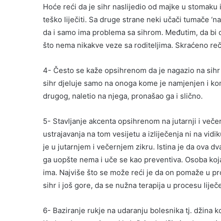
Hoće reći da je sihr naslijedio od majke u stomaku i
teško liječiti. Sa druge strane neki učači tumače ‘na
da i samo ima problema sa sihrom. Međutim, da bi di
što nema nikakve veze sa roditeljima. Skraćeno reč
4- Često se kaže opsihrenom da je nagazio na sih
sihr djeluje samo na onoga kome je namjenjen i kome
drugog, naletio na njega, pronašao ga i slično.
5- Stavljanje akcenta opsihrenom na jutarnji i večer
ustrajavanja na tom vesijetu a izliječenja ni na vi
je u jutarnjem i večernjem zikru. Istina je da ova d
ga uopšte nema i uče se kao preventiva. Osoba koja
ima. Najviše što se može reći je da on pomaže u pro
sihr i još gore, da se nužna terapija u procesu lije
6- Baziranje rukje na udaranju bolesnika tj. džina ko