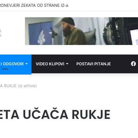
RONEVJERI ZEKATA OD STRANE IZ-a
 I ODGOVORI
VIDEO KLIPOVI
POSTAVI PITANJE
 RUKJE (iz arhive)
JETA UČAČA RUKJE