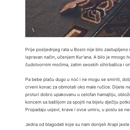
Prije posljednjeg rata u Bosni nije bilo zastupljeno 
ispravan način, učenjem Kur'ana. A bilo je mnogo hod
čudotvornim moćima, zatim seoskih sihirbašica i onih
Pa bebe plaču dugo u noć i ne mogu se smiriti, dobri
crveni konac za obmotati oko male ručice. Dijete n
proturi dobro upakovanu u celofan hamajliju, obl
koncem sa bašlijom za spojiti na bijelu dječiju pot
Propadaju usjevi, krave i ovce umiru, u poslu se ne
Jedna od blagodati koje su nam donijeli Arapi jeste i