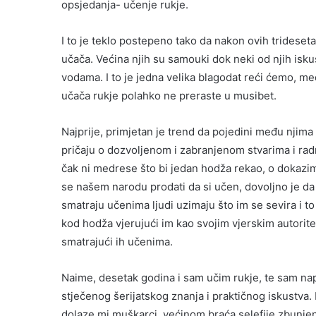
opsjedanja- učenje rukje.
I to je teklo postepeno tako da nakon ovih trides
učača. Većina njih su samouki dok neki od njih isk
vodama. I to je jedna velika blagodat reći ćemo, m
učača rukje polahko ne preraste u musibet.
Najprije, primjetan je trend da pojedini među njima 
pričaju o dozvoljenom i zabranjenom stvarima i rad
čak ni medrese što bi jedan hodža rekao, o dokazi
se našem narodu prodati da si učen, dovoljno je da s
smatraju učenima ljudi uzimaju što im se sevira i to
kod hodža vjerujući im kao svojim vjerskim autorit
smatrajući ih učenima.
Naime, desetak godina i sam učim rukje, te sam napis
stječenog šerijatskog znanja i praktičnog iskustva. 
dolaze mi muškarci, većinom braća selefije zbunjen