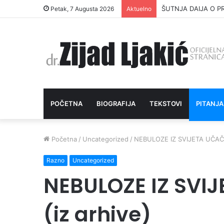
ŠUTNJA DAIJA O P
Petak, 7 Augusta 2026
Aktuelno
POČETNA
BIOGRAFIJA
TEKSTOVI
PITANJA
Početna
/
Uncategorized
/
NEBULOZE IZ SVIJETA UČAČA
Razno
Uncategorized
NEBULOZE IZ SVI
(iz arhive)