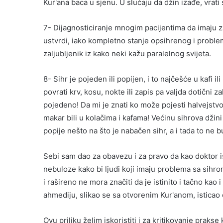
Kur'ana baca u sjenu. U slučaju da džin izađe, vrati
7- Dijagnosticiranje mnogim pacijentima da imaju z
ustvrdi, iako kompletno stanje opsihrenog i problem
zaljubljenik iz kako neki kažu paralelnog svijeta.
8- Sihr je pojeden ili popijen, i to najčešće u kafi
povrati krv, kosu, nokte ili zapis pa valjda dotični z
pojedeno! Da mi je znati ko može pojesti halvejstvo d
makar bili u kolačima i kafama! Većinu sihrova džini 
popije nešto na što je nabačen sihr, a i tada to ne
Sebi sam dao za obavezu i za pravo da kao doktor 
nebuloze kako bi ljudi koji imaju problema sa sihro
i rašireno ne mora značiti da je istinito i tačno ka
ahmediju, slikao se sa otvorenim Kur'anom, isticao d
Ovu priliku želim iskoristiti i za kritikovanje praks