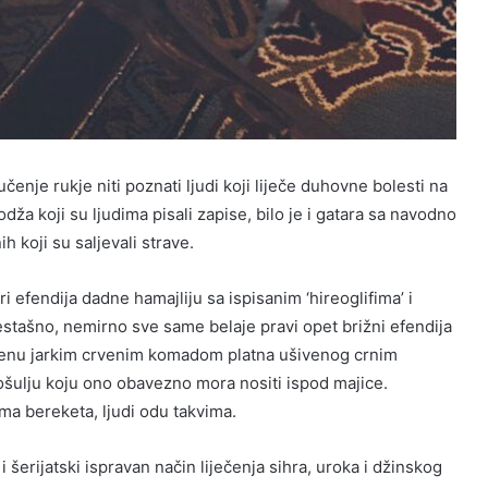
učenje rukje niti poznati ljudi koji liječe duhovne bolesti na
ža koji su ljudima pisali zapise, bilo je i gatara sa navodno
 koji su saljevali strave.
 efendija dadne hamajliju sa ispisanim ‘hireoglifima’ i
estašno, nemirno sve same belaje pravi opet brižni efendija
oženu jarkim crvenim komadom platna ušivenog crnim
košulju koju ono obavezno mora nositi ispod majice.
ma bereketa, ljudi odu takvima.
 šerijatski ispravan način liječenja sihra, uroka i džinskog