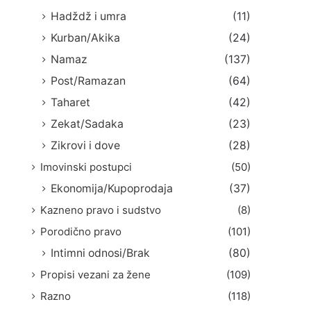
Hadždž i umra
(11)
Kurban/Akika
(24)
Namaz
(137)
Post/Ramazan
(64)
Taharet
(42)
Zekat/Sadaka
(23)
Zikrovi i dove
(28)
Imovinski postupci
(50)
Ekonomija/Kupoprodaja
(37)
Kazneno pravo i sudstvo
(8)
Porodično pravo
(101)
Intimni odnosi/Brak
(80)
Propisi vezani za žene
(109)
Razno
(118)