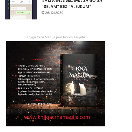
NAZIVANJE SELAMA SAMO SA
“SELAM” BEZ “ALEJKUM”
26/12/2020
Knjiga Crna Magija pod lupom šerijata