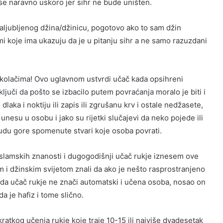
 se naravno uskoro jer sihr ne bude uništen.
aljubljenog džina/džinicu, pogotovo ako to sam džin
i koje ima ukazuju da je u pitanju sihr a ne samo razuzdani
 ili kolačima! Ovo uglavnom ustvrdi učač kada opsihreni
aključi da pošto se izbacilo putem povraćanja moralo je biti i
laka i noktiju ili zapis ili zgrušanu krv i ostale nedžasete,
unesu u osobu i jako su rijetki slučajevi da neko pojede ili
 budu gore spomenute stvari koje osoba povrati.
islamskih znanosti i dugogodišnji učač rukje iznesem ove
m i džinskim svijetom znali da ako je nešto rasprostranjeno
o i da učač rukje ne znači automatski i učena osoba, nosao on
a je hafiz i tome slično.
e kratkog učenja rukje koje traje 10-15 ili najviše dvadesetak