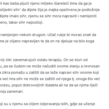
li kao beba pijući njeno mlijeko išareteći time da ga je
slijedni sihr’ da dijete čija je majka opsihrena je podložnije
jete imalo sihr, njemu se sihr mora napraviti i namijeniti
eno, takav sihr nepostoji.
r namjenjen nekom drugom. Učač rukje bi morao znati da
 je ciljano napravljen te da on ne djeluje na bilo koga
nji zikr zanemarujući ostalu terapiju. On se sturi od
diku, pa se čudom ne može načuditi svome stanju a revnosan
va zikra pomažu u zaštiti da se teže napravi sihr onome koji
 već ima sihr ne može se zaštiti od njega tj. onoga što već
cesu, poput dobrovoljnih ibadeta ali ne da se njime liječi
čenja zanemari.
ji su u njemu sa ciljem istjeravanja istih, gdje se učenje