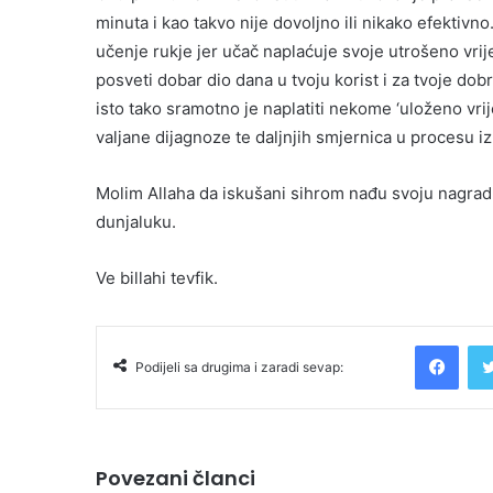
minuta i kao takvo nije dovoljno ili nikako efektivno
učenje rukje jer učač naplaćuje svoje utrošeno vrij
posveti dobar dio dana u tvoju korist i za tvoje dobro
isto tako sramotno je naplatiti nekome ‘uloženo vri
valjane dijagnoze te daljnjih smjernica u procesu iz
Molim Allaha da iskušani sihrom nađu svoju nagrad
dunjaluku.
Ve billahi tevfik.
Facebook
Podijeli sa drugima i zaradi sevap:
Povezani članci