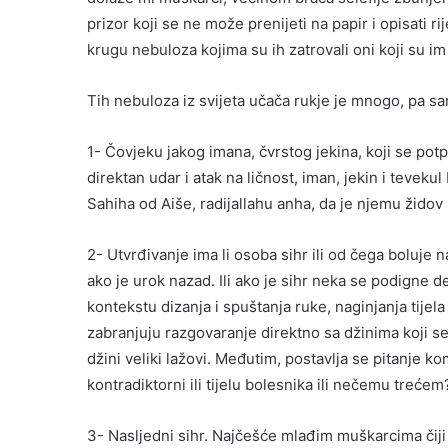
prizor koji se ne može prenijeti na papir i opisati 
krugu nebuloza kojima su ih zatrovali oni koji su im 
Tih nebuloza iz svijeta učača rukje je mnogo, pa sa
1- Čovjeku jakog imana, čvrstog jekina, koji se pot
direktan udar i atak na ličnost, iman, jekin i tevekul
Sahiha od Aiše, radijallahu anha, da je njemu židov 
2- Utvrđivanje ima li osoba sihr ili od čega boluje n
ako je urok nazad. Ili ako je sihr neka se podigne de
kontekstu dizanja i spuštanja ruke, naginjanja tijel
zabranjuju razgovaranje direktno sa džinima koji se 
džini veliki lažovi. Međutim, postavlja se pitanje k
kontradiktorni ili tijelu bolesnika ili nečemu treć
3- Nasljedni sihr. Najčešće mlađim muškarcima čiji r