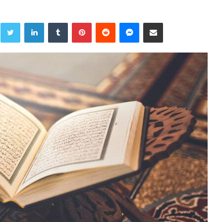
Twitter
LinkedIn
Tumblr
Pinterest
Reddit
Messenger
Share via Email