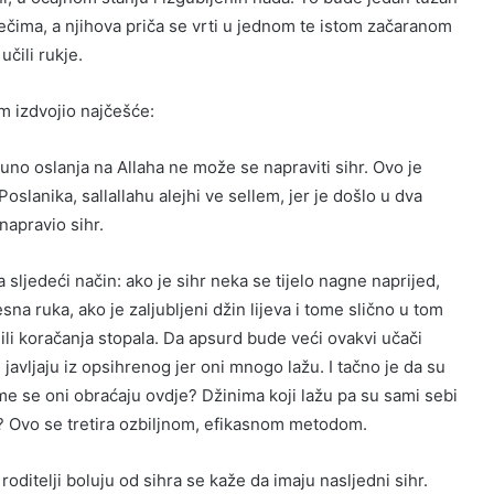
riječima, a njihova priča se vrti u jednom te istom začaranom
učili rukje.
m izdvojio najčešće:
puno oslanja na Allaha ne može se napraviti sihr. Ovo je
 Poslanika, sallallahu alejhi ve sellem, jer je došlo u dva
napravio sihr.
a sljedeći način: ako je sihr neka se tijelo nagne naprijed,
sna ruka, ako je zaljubljeni džin lijeva i tome slično u tom
a ili koračanja stopala. Da apsurd bude veći ovakvi učači
javljaju iz opsihrenog jer oni mnogo lažu. I tačno je da su
ome se oni obraćaju ovdje? Džinima koji lažu pa su sami sebi
em? Ovo se tretira ozbiljnom, efikasnom metodom.
oditelji boluju od sihra se kaže da imaju nasljedni sihr.