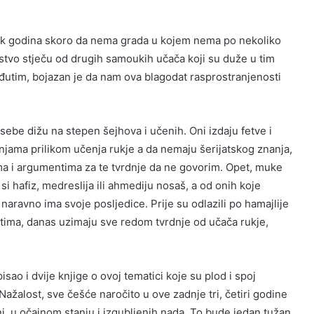
etak godina skoro da nema grada u kojem nema po nekoliko
ustvo stječu od drugih samoukih učača koji su duže u tim
eđutim, bojazan je da nam ova blagodat rasprostranjenosti
sebe dižu na stepen šejhova i učenih. Oni izdaju fetve i
njama prilikom učenja rukje a da nemaju šerijatskog znanja,
ma i argumentima za te tvrdnje da ne govorim. Opet, muke
i hafiz, medreslija ili ahmediju nosaš, a od onih koje
 naravno ima svoje posljedice. Prije su odlazili po hamajlije
etima, danas uzimaju sve redom tvrdnje od učača rukje,
ao i dvije knjige o ovoj tematici koje su plod i spoj
Nažalost, sve češće naročito u ove zadnje tri, četiri godine
i, u očajnom stanju i izgubljenih nada. To bude jedan tužan