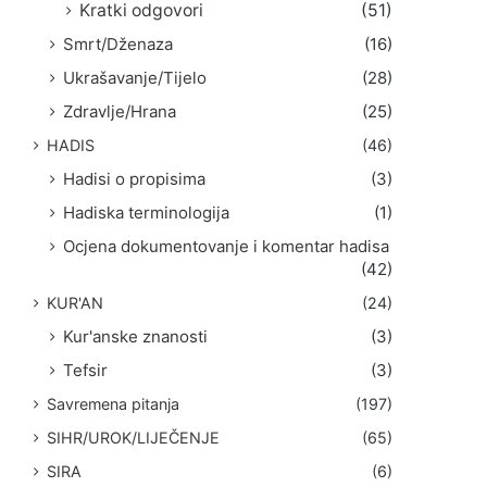
Kratki odgovori
(51)
Smrt/Dženaza
(16)
Ukrašavanje/Tijelo
(28)
Zdravlje/Hrana
(25)
HADIS
(46)
Hadisi o propisima
(3)
Hadiska terminologija
(1)
Ocjena dokumentovanje i komentar hadisa
(42)
KUR'AN
(24)
Kur'anske znanosti
(3)
Tefsir
(3)
Savremena pitanja
(197)
SIHR/UROK/LIJEČENJE
(65)
SIRA
(6)