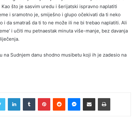
. Kao što je sasvim uredu i šerijatski ispravno naplatiti
eme i sramotno je, smiješno i glupo očekivati da ti neko
 i da smatraš da ti to ne može ili ne bi trebao naplatiti. Ali
jeme’ i učiti mu petnaestak minuta više-manje, bez davanja
liječenja.
u na Sudnjem danu shodno musibetu koji ih je zadesio na
Twitter
LinkedIn
Tumblr
Pinterest
Reddit
Messenger
Share via Email
Print