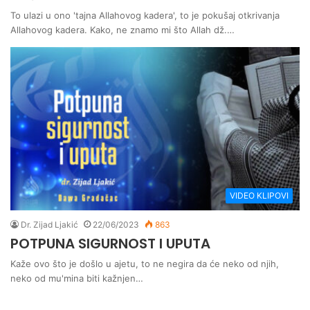
To ulazi u ono 'tajna Allahovog kadera', to je pokušaj otkrivanja
Allahovog kadera. Kako, ne znamo mi što Allah dž.…
VIDEO KLIPOVI
Dr. Zijad Ljakić
22/06/2023
863
POTPUNA SIGURNOST I UPUTA
Kaže ovo što je došlo u ajetu, to ne negira da će neko od njih,
neko od mu'mina biti kažnjen…