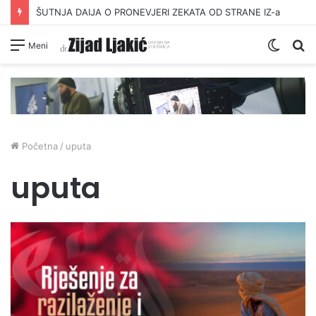
ŠUTNJA DAIJA O PRONEVJERI ZEKATA OD STRANE IZ-a
Switc
Pr
Meni
skin
Početna
/
uputa
uputa