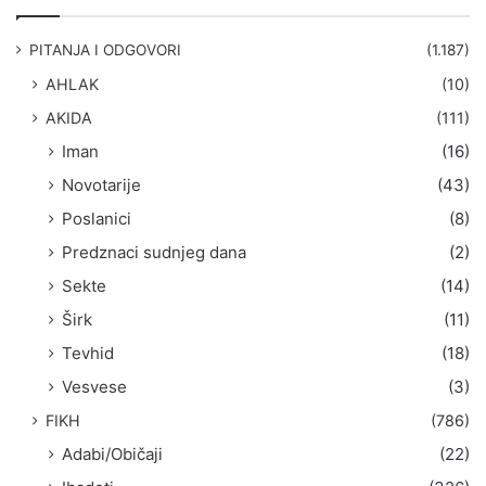
r
a
g
PITANJA I ODGOVORI
(1.187)
a
AHLAK
(10)
:
AKIDA
(111)
Iman
(16)
Novotarije
(43)
Poslanici
(8)
Predznaci sudnjeg dana
(2)
Sekte
(14)
Širk
(11)
Tevhid
(18)
Vesvese
(3)
FIKH
(786)
Adabi/Običaji
(22)