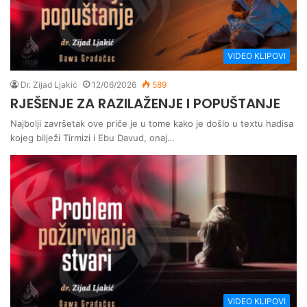
VIDEO KLIPOVI
Dr. Zijad Ljakić
12/06/2026
589
RJEŠENJE ZA RAZILAŽENJE I POPUŠTANJE
Najbolji završetak ove priče je u tome kako je došlo u textu hadisa
kojeg bilježi Tirmizi i Ebu Davud, onaj…
VIDEO KLIPOVI