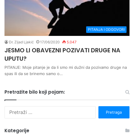
PITANJA I ODGOVORI
Dr. Zijad Ljakić
17/06/2020
5.047
JESMO LI OBAVEZNI POZIVATI DRUGE NA
UPUTU?
PITANJE: Moje pitanje je da li smo mi dužni da pozivamo druge na
spas ili da se brinemo samo o…
Pretražite bilo koji pojam:
P
r
e
t
Kategorije