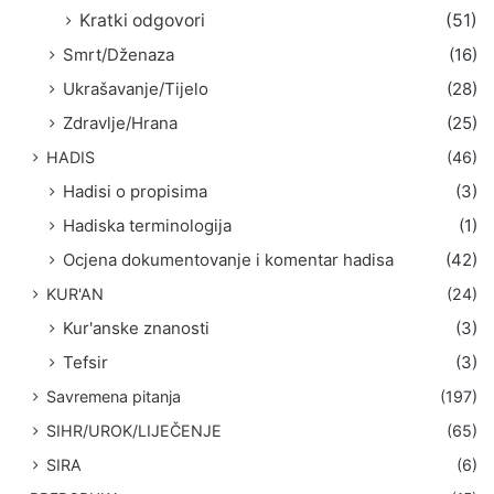
Kratki odgovori
(51)
Smrt/Dženaza
(16)
Ukrašavanje/Tijelo
(28)
Zdravlje/Hrana
(25)
HADIS
(46)
Hadisi o propisima
(3)
Hadiska terminologija
(1)
Ocjena dokumentovanje i komentar hadisa
(42)
KUR'AN
(24)
Kur'anske znanosti
(3)
Tefsir
(3)
Savremena pitanja
(197)
SIHR/UROK/LIJEČENJE
(65)
SIRA
(6)