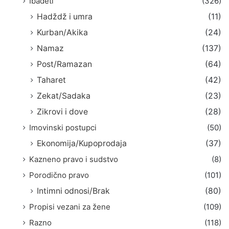
Ibadeti
(326)
Hadždž i umra
(11)
Kurban/Akika
(24)
Namaz
(137)
Post/Ramazan
(64)
Taharet
(42)
Zekat/Sadaka
(23)
Zikrovi i dove
(28)
Imovinski postupci
(50)
Ekonomija/Kupoprodaja
(37)
Kazneno pravo i sudstvo
(8)
Porodično pravo
(101)
Intimni odnosi/Brak
(80)
Propisi vezani za žene
(109)
Razno
(118)