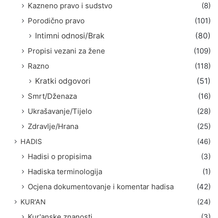
Kazneno pravo i sudstvo
(8)
Porodično pravo
(101)
Intimni odnosi/Brak
(80)
Propisi vezani za žene
(109)
Razno
(118)
Kratki odgovori
(51)
Smrt/Dženaza
(16)
Ukrašavanje/Tijelo
(28)
Zdravlje/Hrana
(25)
HADIS
(46)
Hadisi o propisima
(3)
Hadiska terminologija
(1)
Ocjena dokumentovanje i komentar hadisa
(42)
KUR'AN
(24)
Kur'anske znanosti
(3)