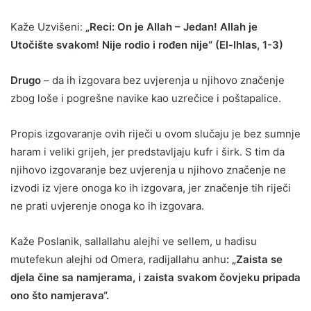
Kaže Uzvišeni:
„Reci: On je Allah – Jedan! Allah je
Utočište svakom! Nije rodio i rođen nije“ (El-Ihlas, 1-3)
Drugo
– da ih izgovara bez uvjerenja u njihovo značenje
zbog loše i pogrešne navike kao uzrečice i poštapalice.
Propis izgovaranje ovih riječi u ovom slučaju je bez sumnje
haram i veliki grijeh, jer predstavljaju kufr i širk. S tim da
njihovo izgovaranje bez uvjerenja u njihovo značenje ne
izvodi iz vjere onoga ko ih izgovara, jer značenje tih riječi
ne prati uvjerenje onoga ko ih izgovara.
Kaže Poslanik, sallallahu alejhi ve sellem, u hadisu
mutefekun alejhi od Omera, radijallahu anhu
: „Zaista se
djela čine sa namjerama, i zaista svakom čovjeku pripada
ono što namjerava“.