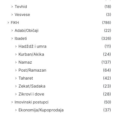
Tevhid
(18)
Vesvese
(3)
FIKH
(786)
Adabi/Običaji
(22)
Ibadeti
(326)
Hadždž i umra
(11)
Kurban/Akika
(24)
Namaz
(137)
Post/Ramazan
(64)
Taharet
(42)
Zekat/Sadaka
(23)
Zikrovi i dove
(28)
Imovinski postupci
(50)
Ekonomija/Kupoprodaja
(37)