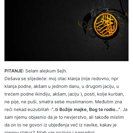
PITANJE:
Selam alejkum šejh.
Dešava se slijedeće: moj otac klanja (nije redovno, npr
klanja podne, akšam u jednom danu, u drugom jaciju, u
trećem podne ikindiju, akšam, jaciju ), posti, kolje kurban,
ne pije, ne puši, smatra sebe muslimanom. Međutim zna
reći nekad euzubillah :
“..ti Božije majke, Bog te rodio…”
. Ja
sam njemu objasnio da je to nevjerstvo, ali takođe mislim
da on to ne govori iz ubjeđenja već iz navike, kakav je
njegov status? Allah vas pozivio i nagradio!