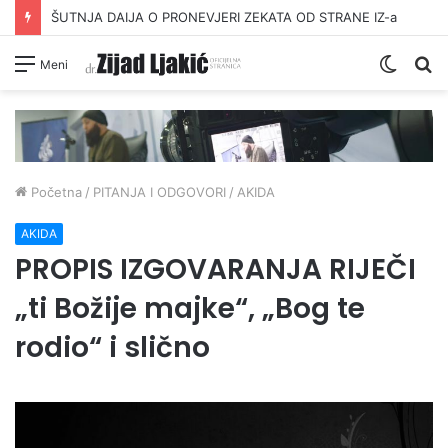
ŠUTNJA DAIJA O PRONEVJERI ZEKATA OD STRANE IZ-a
Switc
Pr
Meni
skin
Početna
/
PITANJA I ODGOVORI
/
AKIDA
AKIDA
PROPIS IZGOVARANJA RIJEČI
„ti Božije majke“, „Bog te
rodio“ i slično