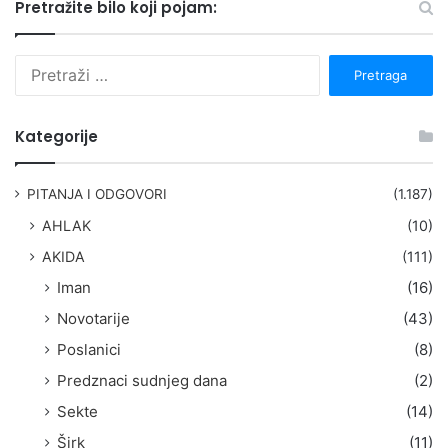
Pretražite bilo koji pojam:
P
r
e
t
Kategorije
r
a
g
PITANJA I ODGOVORI
(1.187)
a
AHLAK
(10)
:
AKIDA
(111)
Iman
(16)
Novotarije
(43)
Poslanici
(8)
Predznaci sudnjeg dana
(2)
Sekte
(14)
Širk
(11)