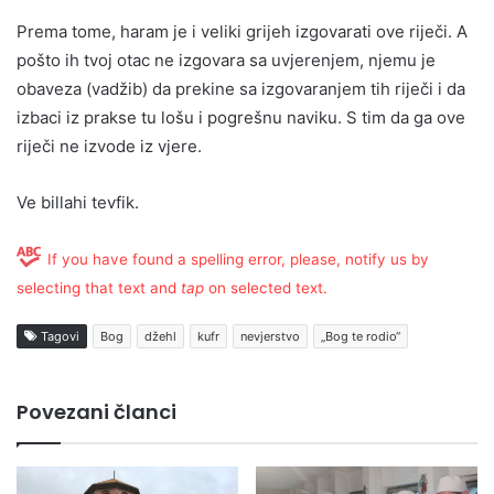
Prema tome, haram je i veliki grijeh izgovarati ove riječi. A
pošto ih tvoj otac ne izgovara sa uvjerenjem, njemu je
obaveza (vadžib) da prekine sa izgovaranjem tih riječi i da
izbaci iz prakse tu lošu i pogrešnu naviku. S tim da ga ove
riječi ne izvode iz vjere.
Ve billahi tevfik.
If you have found a spelling error, please, notify us by
selecting that text and
tap
on selected text.
Tagovi
Bog
džehl
kufr
nevjerstvo
„Bog te rodio“
Povezani članci