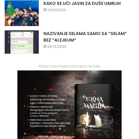
KAKO SE UČI JASIN ZA DUŠE UMRLIH
13/01/2020
NAZIVANJE SELAMA SAMO SA “SELAM”
BEZ “ALEJKUM”
26/12/2020
Knjiga Crna Magija pod lupom šerijata