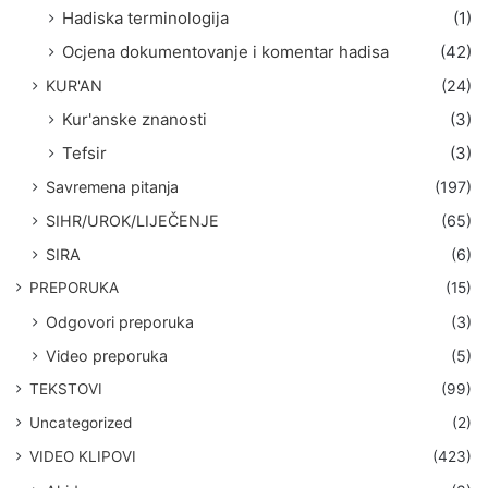
Hadiska terminologija
(1)
Ocjena dokumentovanje i komentar hadisa
(42)
KUR'AN
(24)
Kur'anske znanosti
(3)
Tefsir
(3)
Savremena pitanja
(197)
SIHR/UROK/LIJEČENJE
(65)
SIRA
(6)
PREPORUKA
(15)
Odgovori preporuka
(3)
Video preporuka
(5)
TEKSTOVI
(99)
Uncategorized
(2)
VIDEO KLIPOVI
(423)