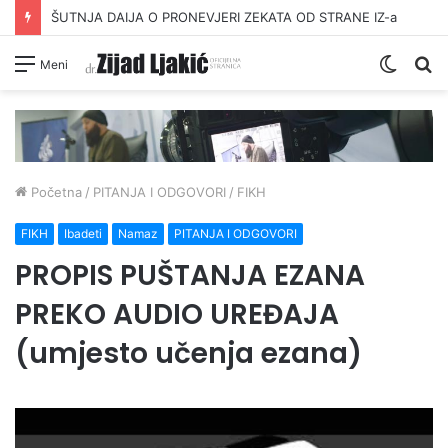
DAVANJE ZEKATA OFRLJE
Switc
Pr
Meni
skin
Početna
/
PITANJA I ODGOVORI
/
FIKH
FIKH
Ibadeti
Namaz
PITANJA I ODGOVORI
PROPIS PUŠTANJA EZANA
PREKO AUDIO UREĐAJA
(umjesto učenja ezana)