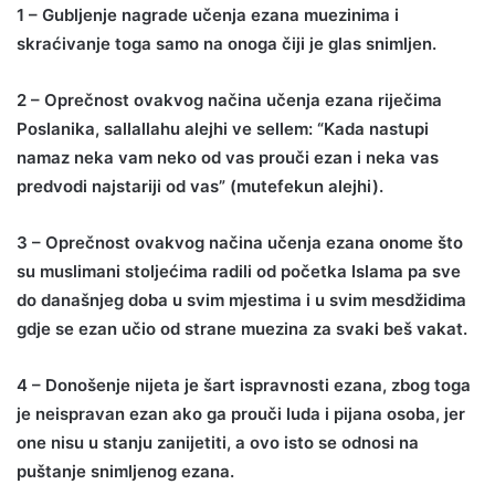
1 – Gubljenje nagrade učenja ezana muezinima i
skraćivanje toga samo na onoga čiji je glas snimljen.
2 – Oprečnost ovakvog načina učenja ezana riječima
Poslanika, sallallahu alejhi ve sellem: “Kada nastupi
namaz neka vam neko od vas prouči ezan i neka vas
predvodi najstariji od vas” (mutefekun alejhi).
3 – Oprečnost ovakvog načina učenja ezana onome što
su muslimani stoljećima radili od početka Islama pa sve
do današnjeg doba u svim mjestima i u svim mesdžidima
gdje se ezan učio od strane muezina za svaki beš vakat.
4 – Donošenje nijeta je šart ispravnosti ezana, zbog toga
je neispravan ezan ako ga prouči luda i pijana osoba, jer
one nisu u stanju zanijetiti, a ovo isto se odnosi na
puštanje snimljenog ezana.