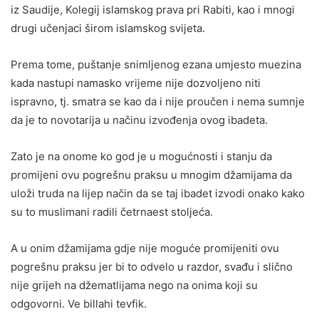
iz Saudije, Kolegij islamskog prava pri Rabiti, kao i mnogi
drugi učenjaci širom islamskog svijeta.
Prema tome, puštanje snimljenog ezana umjesto muezina
kada nastupi namasko vrijeme nije dozvoljeno niti
ispravno, tj. smatra se kao da i nije proučen i nema sumnje
da je to novotarija u načinu izvođenja ovog ibadeta.
Zato je na onome ko god je u mogućnosti i stanju da
promijeni ovu pogrešnu praksu u mnogim džamijama da
uloži truda na lijep način da se taj ibadet izvodi onako kako
su to muslimani radili četrnaest stoljeća.
A u onim džamijama gdje nije moguće promijeniti ovu
pogrešnu praksu jer bi to odvelo u razdor, svađu i slično
nije grijeh na džematlijama nego na onima koji su
odgovorni. Ve billahi tevfik.