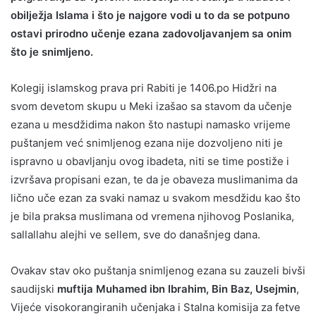
obilježja Islama i što je najgore vodi u to da se potpuno
ostavi prirodno učenje ezana zadovoljavanjem sa onim
što je snimljeno.
Kolegij islamskog prava pri Rabiti je 1406.po Hidžri na
svom devetom skupu u Meki izašao sa stavom da učenje
ezana u mesdžidima nakon što nastupi namasko vrijeme
puštanjem već snimljenog ezana nije dozvoljeno niti je
ispravno u obavljanju ovog ibadeta, niti se time postiže i
izvršava propisani ezan, te da je obaveza muslimanima da
lično uče ezan za svaki namaz u svakom mesdžidu kao što
je bila praksa muslimana od vremena njihovog Poslanika,
sallallahu alejhi ve sellem, sve do današnjeg dana.
Ovakav stav oko puštanja snimljenog ezana su zauzeli bivši
saudijski
muftija Muhamed ibn Ibrahim, Bin Baz, Usejmin
,
Vijeće visokorangiranih učenjaka i Stalna komisija za fetve