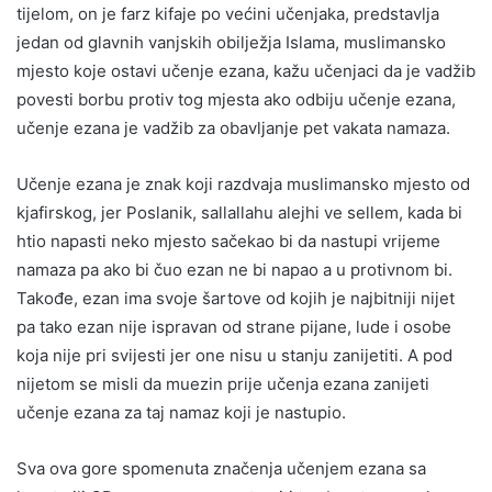
tijelom, on je farz kifaje po većini učenjaka, predstavlja
jedan od glavnih vanjskih obilježja Islama, muslimansko
mjesto koje ostavi učenje ezana, kažu učenjaci da je vadžib
povesti borbu protiv tog mjesta ako odbiju učenje ezana,
učenje ezana je vadžib za obavljanje pet vakata namaza.
Učenje ezana je znak koji razdvaja muslimansko mjesto od
kjafirskog, jer Poslanik, sallallahu alejhi ve sellem, kada bi
htio napasti neko mjesto sačekao bi da nastupi vrijeme
namaza pa ako bi čuo ezan ne bi napao a u protivnom bi.
Takođe, ezan ima svoje šartove od kojih je najbitniji nijet
pa tako ezan nije ispravan od strane pijane, lude i osobe
koja nije pri svijesti jer one nisu u stanju zanijetiti. A pod
nijetom se misli da muezin prije učenja ezana zanijeti
učenje ezana za taj namaz koji je nastupio.
Sva ova gore spomenuta značenja učenjem ezana sa