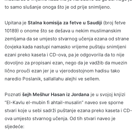
to samo slušanje onoga što je od prije snimljeno.
Upitana je
Stalna komisija za fetve u Saudiji
(broj fetve
10189) o onome što se dešava u nekim muslimanskim
zemljama da se umjesto stvarnog učenja ezana od strane
čovjeka kada nastupi namasko vrijeme puštaju snimljeni
ezani preko kaseta i CD-ova, pa je odgovorila da to nije
dovoljno za propisani ezan, nego da je vadžib da muezin
lično prouči ezan jer je u vjerodostojnom hadisu tako
naredio Poslanik, sallallahu alejhi ve sellem.
Poznati
šejh Mešhur Hasan iz Jordana
je u svojoj knjizi
“El-Kavlu el-mubin fi ahtail-musalin” naveo sve sporne
stvari koje u sebi sadrži puštanje ezana preko kaseta i CD-
ova umjesto stvarnog učenja. Od tih stvari naveo je
sljedeće: