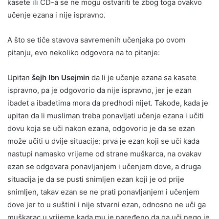
kasete ili CD-a se ne mogu ostvariti te zbog toga ovakvo
učenje ezana i nije ispravno.
A što se tiče stavova savremenih učenjaka po ovom
pitanju, evo nekoliko odgovora na to pitanje:
Upitan
šejh Ibn Usejmin
da li je učenje ezana sa kasete
ispravno, pa je odgovorio da nije ispravno, jer je ezan
ibadet a ibadetima mora da predhodi nijet. Takođe, kada je
upitan da li musliman treba ponavljati učenje ezana i učiti
dovu koja se uči nakon ezana, odgovorio je da se ezan
može učiti u dvije situacije: prva je ezan koji se uči kada
nastupi namasko vrijeme od strane muškarca, na ovakav
ezan se odgovara ponavljanjem i učenjem dove, a druga
situacija je da se pusti snimljen ezan koji je od prije
snimljen, takav ezan se ne prati ponavljanjem i učenjem
dove jer to u suštini i nije stvarni ezan, odnosno ne uči ga
muškarac u vrijeme kada mu je naređeno da ga uči nego je