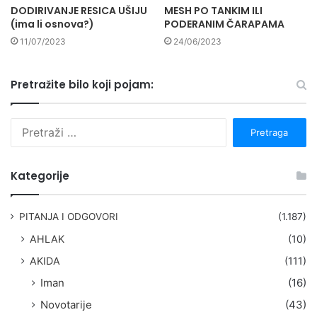
DODIRIVANJE RESICA UŠIJU
MESH PO TANKIM ILI
(ima li osnova?)
PODERANIM ČARAPAMA
11/07/2023
24/06/2023
Pretražite bilo koji pojam:
P
r
e
t
Kategorije
r
a
g
PITANJA I ODGOVORI
(1.187)
a
AHLAK
(10)
:
AKIDA
(111)
Iman
(16)
Novotarije
(43)