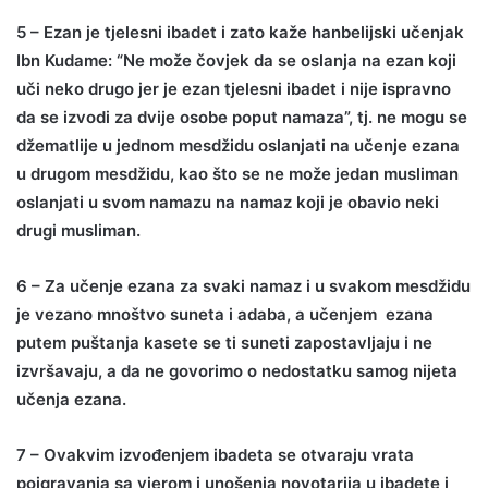
5 – Ezan je tjelesni ibadet i zato kaže hanbelijski učenjak
Ibn Kudame: “Ne može čovjek da se oslanja na ezan koji
uči neko drugo jer je ezan tjelesni ibadet i nije ispravno
da se izvodi za dvije osobe poput namaza”, tj. ne mogu se
džematlije u jednom mesdžidu oslanjati na učenje ezana
u drugom mesdžidu, kao što se ne može jedan musliman
oslanjati u svom namazu na namaz koji je obavio neki
drugi musliman.
6 – Za učenje ezana za svaki namaz i u svakom mesdžidu
je vezano mnoštvo suneta i adaba, a učenjem ezana
putem puštanja kasete se ti suneti zapostavljaju i ne
izvršavaju, a da ne govorimo o nedostatku samog nijeta
učenja ezana.
7 – Ovakvim izvođenjem ibadeta se otvaraju vrata
poigravanja sa vjerom i unošenja novotarija u ibadete i