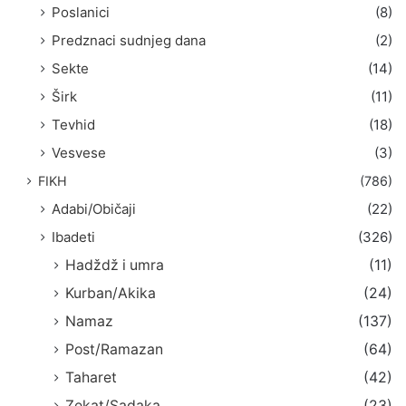
Poslanici
(8)
Predznaci sudnjeg dana
(2)
Sekte
(14)
Širk
(11)
Tevhid
(18)
Vesvese
(3)
FIKH
(786)
Adabi/Običaji
(22)
Ibadeti
(326)
Hadždž i umra
(11)
Kurban/Akika
(24)
Namaz
(137)
Post/Ramazan
(64)
Taharet
(42)
Zekat/Sadaka
(23)