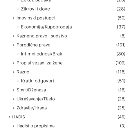
Zikrovi i dove
(28)
Imovinski postupci
(50)
Ekonomija/Kupoprodaja
(37)
Kazneno pravo i sudstvo
(8)
Porodično pravo
(101)
Intimni odnosi/Brak
(80)
Propisi vezani za žene
(109)
Razno
(118)
Kratki odgovori
(51)
Smrt/Dženaza
(16)
Ukrašavanje/Tijelo
(28)
Zdravlje/Hrana
(25)
HADIS
(46)
Hadisi o propisima
(3)