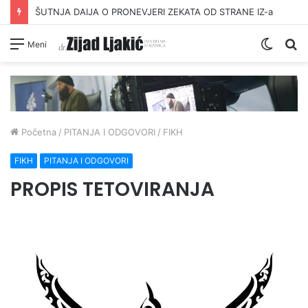
ŠUTNJA DAIJA O PRONEVJERI ZEKATA OD STRANE IZ-a
Switc
Pr
Meni
skin
Početna
/
PITANJA I ODGOVORI
/
FIKH
FIKH
PITANJA I ODGOVORI
PROPIS TETOVIRANJA