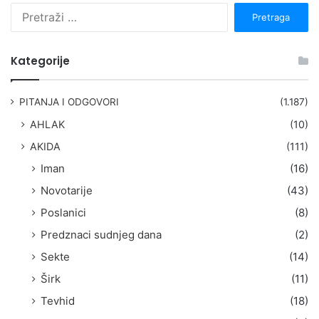
P
r
e
t
Kategorije
r
a
g
PITANJA I ODGOVORI
(1.187)
a
AHLAK
(10)
:
AKIDA
(111)
Iman
(16)
Novotarije
(43)
Poslanici
(8)
Predznaci sudnjeg dana
(2)
Sekte
(14)
Širk
(11)
Tevhid
(18)