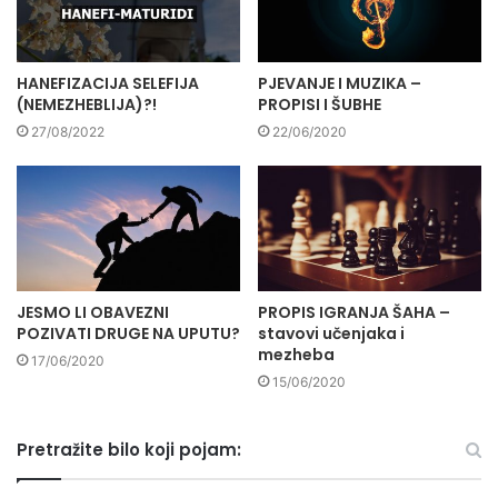
HANEFIZACIJA SELEFIJA
PJEVANJE I MUZIKA –
(NEMEZHEBLIJA)?!
PROPISI I ŠUBHE
27/08/2022
22/06/2020
JESMO LI OBAVEZNI
PROPIS IGRANJA ŠAHA –
POZIVATI DRUGE NA UPUTU?
stavovi učenjaka i
mezheba
17/06/2020
15/06/2020
Pretražite bilo koji pojam: