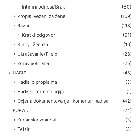
Intimni odnosi/Brak
(80)
Propisi vezani za žene
(109)
Razno
(118)
Kratki odgovori
(51)
Smrt/Dženaza
(16)
Ukrašavanje/Tijelo
(28)
Zdravlje/Hrana
(25)
HADIS
(46)
Hadisi o propisima
(3)
Hadiska terminologija
(1)
Ocjena dokumentovanje i komentar hadisa
(42)
KUR'AN
(24)
Kur'anske znanosti
(3)
Tefsir
(3)