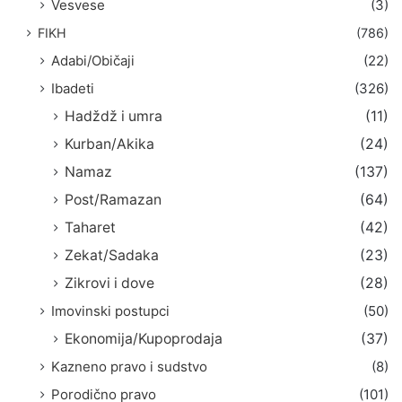
Vesvese
(3)
FIKH
(786)
Adabi/Običaji
(22)
Ibadeti
(326)
Hadždž i umra
(11)
Kurban/Akika
(24)
Namaz
(137)
Post/Ramazan
(64)
Taharet
(42)
Zekat/Sadaka
(23)
Zikrovi i dove
(28)
Imovinski postupci
(50)
Ekonomija/Kupoprodaja
(37)
Kazneno pravo i sudstvo
(8)
Porodično pravo
(101)