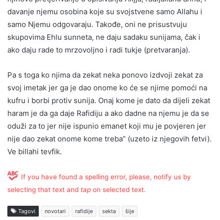
davanje njemu osobina koje su svojstvene samo Allahu i
samo Njemu odgovaraju. Takođe, oni ne prisustvuju
skupovima Ehlu sunneta, ne daju sadaku sunijama, čak i
ako daju rade to mrzovoljno i radi tukje (pretvaranja).
Pa s toga ko njima da zekat neka ponovo izdvoji zekat za
svoj imetak jer ga je dao onome ko će se njime pomoći na
kufru i borbi protiv sunija. Onaj kome je dato da dijeli zekat
haram je da ga daje Rafidiju a ako dadne na njemu je da se
oduži za to jer nije ispunio emanet koji mu je povjeren jer
nije dao zekat onome kome treba” (uzeto iz njegovih fetvi).
Ve billahi tevfik.
If you have found a spelling error, please, notify us by
selecting that text and
tap
on selected text.
Tagovi
novotari
rafidije
sekta
šije