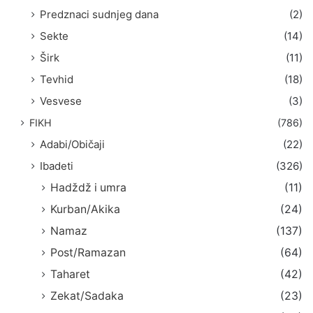
Predznaci sudnjeg dana
(2)
Sekte
(14)
Širk
(11)
Tevhid
(18)
Vesvese
(3)
FIKH
(786)
Adabi/Običaji
(22)
Ibadeti
(326)
Hadždž i umra
(11)
Kurban/Akika
(24)
Namaz
(137)
Post/Ramazan
(64)
Taharet
(42)
Zekat/Sadaka
(23)