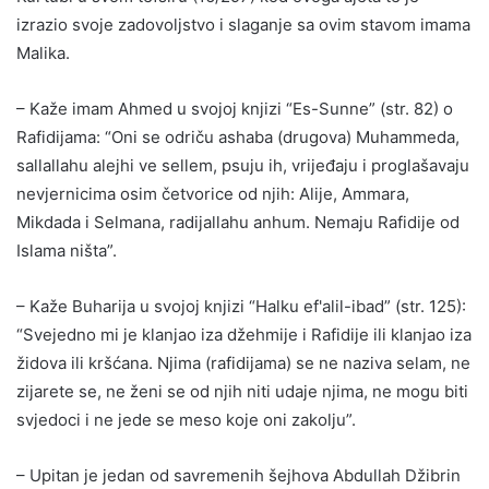
izrazio svoje zadovoljstvo i slaganje sa ovim stavom imama
Malika.
– Kaže imam Ahmed u svojoj knjizi “Es-Sunne” (str. 82) o
Rafidijama: “Oni se odriču ashaba (drugova) Muhammeda,
sallallahu alejhi ve sellem, psuju ih, vrijeđaju i proglašavaju
nevjernicima osim četvorice od njih: Alije, Ammara,
Mikdada i Selmana, radijallahu anhum. Nemaju Rafidije od
Islama ništa”.
– Kaže Buharija u svojoj knjizi “Halku ef'alil-ibad” (str. 125):
“Svejedno mi je klanjao iza džehmije i Rafidije ili klanjao iza
židova ili kršćana. Njima (rafidijama) se ne naziva selam, ne
zijarete se, ne ženi se od njih niti udaje njima, ne mogu biti
svjedoci i ne jede se meso koje oni zakolju”.
– Upitan je jedan od savremenih šejhova Abdullah Džibrin