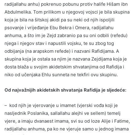
radijallahu anhu) pokrenuo pobunu protiv halife Hišam ibn
Abdulmelika. Tom prilikom u njegovoj vojsci je bila skupina
koja je bila na šitskoj akidi pa su neki od njih ispoljili
psovanje i vrijeđanje Ebu Bekra i Omera, radijallahu
anhuma, a što im je Zejd zabranio pa su oni odbili (refedu)
njega i njegov stav i napustili vojsku, te su zbog tog
odbijanja (na arapskom refede) i nazvani Rafidijama. A
skupina koja je ostala sa njim je nazvana Zejdijama koja je
dosta blaža u svojim akidetskim shvatanjima od Rafidija i
niko od učenjaka Ehlu sunneta ne tekfiri ovu skupinu.
Od najvažnijih akidetskih shvatanja Rafidija je sljedeće:
– kod njih je vjerovanje u imamet (vjerski vođa koji je
nasljednik Poslanika, sallallahu alejhi ve sellem) temelj
vjere, a imaju dvanaest imama, svi su od loze Alije i Fatime,
radijallahu anhuma, pa ko ne vjeruje samo u jednog imama