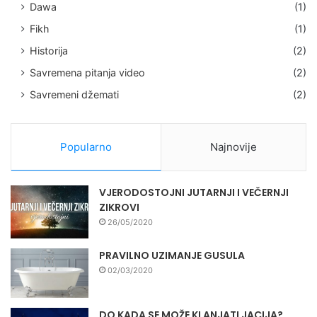
Dawa
(1)
Fikh
(1)
Historija
(2)
Savremena pitanja video
(2)
Savremeni džemati
(2)
Popularno
Najnovije
VJERODOSTOJNI JUTARNJI I VEČERNJI
ZIKROVI
26/05/2020
PRAVILNO UZIMANJE GUSULA
02/03/2020
DO KADA SE MOŽE KLANJATI JACIJA?