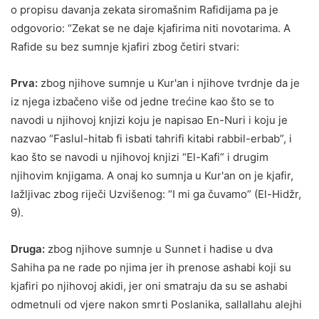
o propisu davanja zekata siromašnim Rafidijama pa je
odgovorio: “Zekat se ne daje kjafirima niti novotarima. A
Rafide su bez sumnje kjafiri zbog četiri stvari:
Prva:
zbog njihove sumnje u Kur'an i njihove tvrdnje da je
iz njega izbačeno više od jedne trećine kao što se to
navodi u njihovoj knjizi koju je napisao En-Nuri i koju je
nazvao “Faslul-hitab fi isbati tahrifi kitabi rabbil-erbab”, i
kao što se navodi u njihovoj knjizi “El-Kafi” i drugim
njihovim knjigama. A onaj ko sumnja u Kur'an on je kjafir,
lažljivac zbog riječi Uzvišenog: “I mi ga čuvamo” (El-Hidžr,
9).
Druga:
zbog njihove sumnje u Sunnet i hadise u dva
Sahiha pa ne rade po njima jer ih prenose ashabi koji su
kjafiri po njihovoj akidi, jer oni smatraju da su se ashabi
odmetnuli od vjere nakon smrti Poslanika, sallallahu alejhi