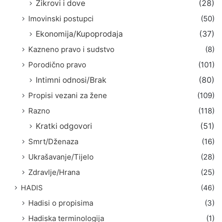
Zikrovi i dove
(28)
Imovinski postupci
(50)
Ekonomija/Kupoprodaja
(37)
Kazneno pravo i sudstvo
(8)
Porodično pravo
(101)
Intimni odnosi/Brak
(80)
Propisi vezani za žene
(109)
Razno
(118)
Kratki odgovori
(51)
Smrt/Dženaza
(16)
Ukrašavanje/Tijelo
(28)
Zdravlje/Hrana
(25)
HADIS
(46)
Hadisi o propisima
(3)
Hadiska terminologija
(1)