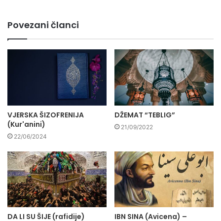
Povezani članci
VJERSKA ŠIZOFRENIJA
DŽEMAT “TEBLIG”
(Kur'anini)
21/09/2022
22/06/2024
DA LI SU ŠIJE (rafidije)
IBN SINA (Avicena) –