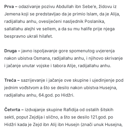
Prva –
odazivanje pozivu Abdullah ibn Sebe'e, židovu iz
Jemena koji se predstavljao da je primio Islam, da je Alija,
radijallahu anhu, ovesijećeni nasljednik Poslanika,
sallallahu alejhi ve sellem, a da su mu halife prije njega
bespravno ukrali hilafet.
Druga –
javno ispoljavanje gore spomenutog uvjerenja
nakon ubistva Osmana, radijallahu anhu, i njihovo skrivanje
i jačanje unutar vojske i tabora Alije, radijallahu anhu.
Treća –
sazrijevanje i jačanje ove skupine i ujedinjenje pod
jednim vođstvom a što se desilo nakon ubistva Husejna,
radijallahu anhu, 64.god. po Hidžri.
Četvrta –
izdvajanje skupine Rafidija od ostalih šitskih
sekti, poput Zejdija i slično, a što se desilo 121.god. po
Hidžri kada je Zejd ibn Alij ibn Husejn (znači unuk Husejna,