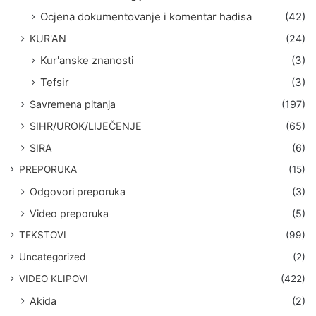
Ocjena dokumentovanje i komentar hadisa
(42)
KUR'AN
(24)
Kur'anske znanosti
(3)
Tefsir
(3)
Savremena pitanja
(197)
SIHR/UROK/LIJEČENJE
(65)
SIRA
(6)
PREPORUKA
(15)
Odgovori preporuka
(3)
Video preporuka
(5)
TEKSTOVI
(99)
Uncategorized
(2)
VIDEO KLIPOVI
(422)
Akida
(2)