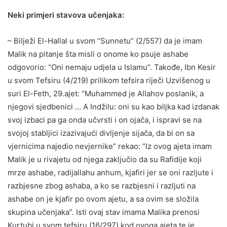
Neki primjeri stavova učenjaka:
– Bilježi El-Hallal u svom “Sunnetu” (2/557) da je imam
Malik na pitanje šta misli o onome ko psuje ashabe
odgovorio: “Oni nemaju udjela u Islamu”. Takođe, Ibn Kesir
u svom Tefsiru (4/219) prilikom tefsira riječi Uzvišenog u
suri El-Feth, 29.ajet: “Muhammed je Allahov poslanik, a
njegovi sjedbenici … A Indžilu: oni su kao biljka kad izdanak
svoj izbaci pa ga onda učvrsti i on ojača, i ispravi se na
svojoj stabljici izazivajući divljenje sijača, da bi on sa
vjernicima najedio nevjernike” rekao: “Iz ovog ajeta imam
Malik je u rivajetu od njega zaključio da su Rafidije koji
mrze ashabe, radijallahu anhum, kjafiri jer se oni razljute i
razbjesne zbog ashaba, a ko se razbjesni i razljuti na
ashabe on je kjafir po ovom ajetu, a sa ovim se složila
skupina učenjaka”. Isti ovaj stav imama Malika prenosi
Kurtubi u svom tefsiru (16/297) kod ovoga ajeta te je