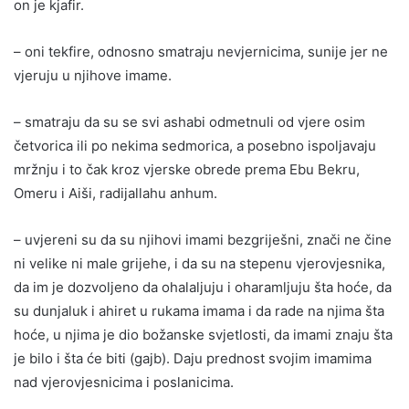
on je kjafir.
– oni tekfire, odnosno smatraju nevjernicima, sunije jer ne
vjeruju u njihove imame.
– smatraju da su se svi ashabi odmetnuli od vjere osim
četvorica ili po nekima sedmorica, a posebno ispoljavaju
mržnju i to čak kroz vjerske obrede prema Ebu Bekru,
Omeru i Aiši, radijallahu anhum.
– uvjereni su da su njihovi imami bezgriješni, znači ne čine
ni velike ni male grijehe, i da su na stepenu vjerovjesnika,
da im je dozvoljeno da ohalaljuju i oharamljuju šta hoće, da
su dunjaluk i ahiret u rukama imama i da rade na njima šta
hoće, u njima je dio božanske svjetlosti, da imami znaju šta
je bilo i šta će biti (gajb). Daju prednost svojim imamima
nad vjerovjesnicima i poslanicima.