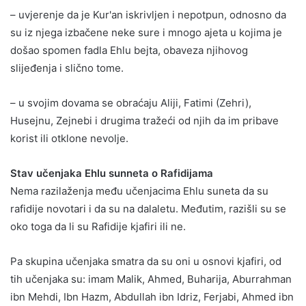
– uvjerenje da je Kur'an iskrivljen i nepotpun, odnosno da
su iz njega izbačene neke sure i mnogo ajeta u kojima je
došao spomen fadla Ehlu bejta, obaveza njihovog
slijeđenja i slično tome.
– u svojim dovama se obraćaju Aliji, Fatimi (Zehri),
Husejnu, Zejnebi i drugima tražeći od njih da im pribave
korist ili otklone nevolje.
Stav učenjaka Ehlu sunneta o Rafidijama
Nema razilaženja među učenjacima Ehlu suneta da su
rafidije novotari i da su na dalaletu. Međutim, razišli su se
oko toga da li su Rafidije kjafiri ili ne.
Pa skupina učenjaka smatra da su oni u osnovi kjafiri, od
tih učenjaka su: imam Malik, Ahmed, Buharija, Aburrahman
ibn Mehdi, Ibn Hazm, Abdullah ibn Idriz, Ferjabi, Ahmed ibn