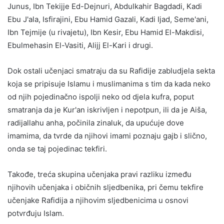
Junus, Ibn Tekijje Ed-Dejnuri, Abdulkahir Bagdadi, Kadi
Ebu J'ala, Isfirajini, Ebu Hamid Gazali, Kadi Ijad, Seme'ani,
Ibn Tejmije (u rivajetu), Ibn Kesir, Ebu Hamid El-Makdisi,
Ebulmehasin El-Vasiti, Alijj El-Kari i drugi.
Dok ostali učenjaci smatraju da su Rafidije zabludjela sekta
koja se pripisuje Islamu i muslimanima s tim da kada neko
od njih pojedinačno ispolji neko od djela kufra, poput
smatranja da je Kur'an iskrivljen i nepotpun, ili da je Aiša,
radijallahu anha, počinila zinaluk, da upućuje dove
imamima, da tvrde da njihovi imami poznaju gajb i slično,
onda se taj pojedinac tekfiri.
Takođe, treća skupina učenjaka pravi razliku između
njihovih učenjaka i običnih sljedbenika, pri čemu tekfire
učenjake Rafidija a njihovim sljedbenicima u osnovi
potvrđuju Islam.