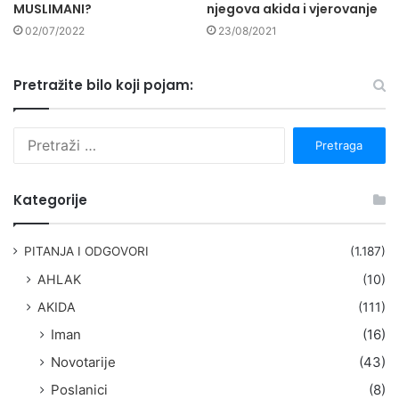
MUSLIMANI?
njegova akida i vjerovanje
02/07/2022
23/08/2021
Pretražite bilo koji pojam:
P
r
e
t
Kategorije
r
a
g
PITANJA I ODGOVORI
(1.187)
a
AHLAK
(10)
:
AKIDA
(111)
Iman
(16)
Novotarije
(43)
Poslanici
(8)