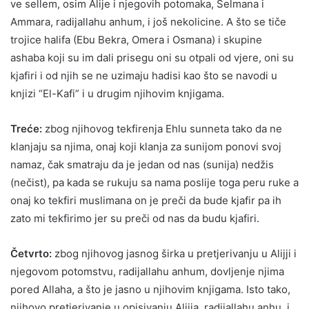
ve sellem, osim Alije i njegovih potomaka, Selmana i
Ammara, radijallahu anhum, i još nekolicine. A što se tiče
trojice halifa (Ebu Bekra, Omera i Osmana) i skupine
ashaba koji su im dali prisegu oni su otpali od vjere, oni su
kjafiri i od njih se ne uzimaju hadisi kao što se navodi u
knjizi “El-Kafi” i u drugim njihovim knjigama.
Treće:
zbog njihovog tekfirenja Ehlu sunneta tako da ne
klanjaju sa njima, onaj koji klanja za sunijom ponovi svoj
namaz, čak smatraju da je jedan od nas (sunija) nedžis
(nečist), pa kada se rukuju sa nama poslije toga peru ruke a
onaj ko tekfiri muslimana on je preči da bude kjafir pa ih
zato mi tekfirimo jer su preči od nas da budu kjafiri.
Četvrto:
zbog njihovog jasnog širka u pretjerivanju u Alijji i
njegovom potomstvu, radijallahu anhum, dovljenje njima
pored Allaha, a što je jasno u njihovim knjigama. Isto tako,
njihovo pretjerivanje u opisivanju Alijja, radijallahu anhu, i