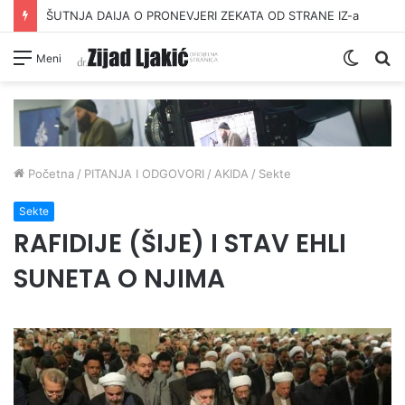
ŠUTNJA DAIJA O PRONEVJERI ZEKATA OD STRANE IZ-a
Switc
Pr
Meni
skin
Početna
/
PITANJA I ODGOVORI
/
AKIDA
/
Sekte
Sekte
RAFIDIJE (ŠIJE) I STAV EHLI
SUNETA O NJIMA