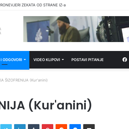
RONEVJERI ZEKATA OD STRANE IZ-a
 I ODGOVORI
VIDEO KLIPOVI
POSTAVI PITANJE
A ŠIZOFRENIJA (Kur'anini)
IJA (Kur'anini)
Twitter
LinkedIn
Tumblr
Pinterest
Reddit
Messenger
Share via Email