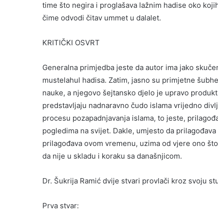
time što negira i proglašava lažnim hadise oko koj
čime odvodi čitav ummet u dalalet.
KRITIČKI OSVRT
Generalna primjedba jeste da autor ima jako skučen
mustelahul hadisa. Zatim, jasno su primjetne šubhe
nauke, a njegovo šejtansko djelo je upravo produkt n
predstavljaju nadnaravno čudo islama vrijedno divlj
procesu pozapadnjavanja islama, to jeste, prilagođa
pogledima na svijet. Dakle, umjesto da prilagođava s
prilagođava ovom vremenu, uzima od vjere ono što
da nije u skladu i koraku sa današnjicom.
Dr. Šukrija Ramić dvije stvari provlači kroz svoju st
Prva stvar: