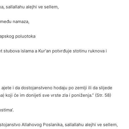
, sallallahu alejhi ve sellem,
 između namaza,
rapskog poluotoka
t stubova islama a Kur'an potvrđuje stotinu ruknova i
 ajete i da dostojanstveno hodaju po zemlji ili da slijede
 koji će im donijeti sve vrste zla i poniženja.” (Str. 58)
stima’.
dostojanstvo Allahovog Poslanika, sallallahu alejhi ve sellem,