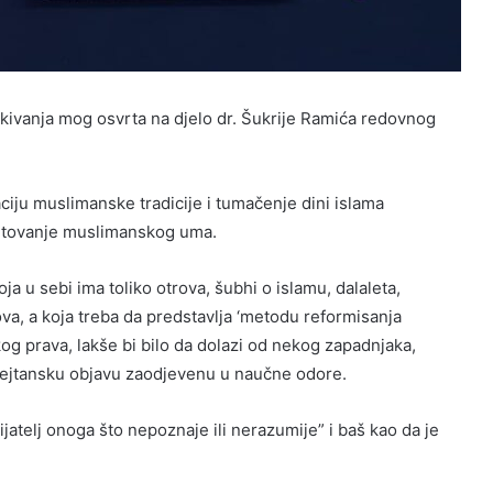
ekivanja mog osvrta na djelo dr. Šukrije Ramića redovnog
ciju muslimanske tradicije i tumačenje dini islama
setovanje muslimanskog uma.
a u sebi ima toliko otrova, šubhi o islamu, dalaleta,
ova, a koja treba da predstavlja ‘metodu reformisanja
skog prava, lakše bi bilo da dolazi od nekog zapadnjaka,
 na šejtansku objavu zaodjevenu u naučne odore.
jatelj onoga što nepoznaje ili nerazumije” i baš kao da je