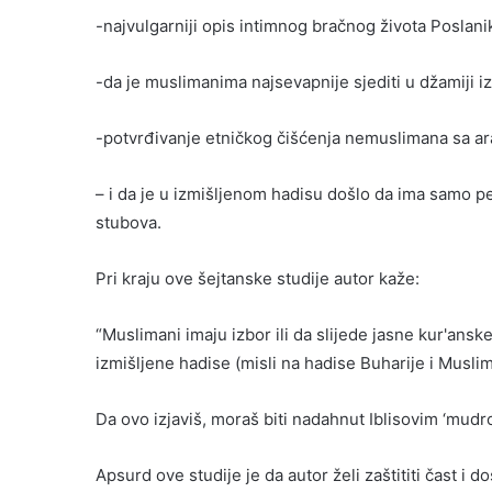
-najvulgarniji opis intimnog bračnog života Poslanika
-da je muslimanima najsevapnije sjediti u džamiji
-potvrđivanje etničkog čišćenja nemuslimana sa a
– i da je u izmišljenom hadisu došlo da ima samo pe
stubova.
Pri kraju ove šejtanske studije autor kaže:
“Muslimani imaju izbor ili da slijede jasne kur'anske
izmišljene hadise (misli na hadise Buharije i Muslima)
Da ovo izjaviš, moraš biti nadahnut Iblisovim ‘mudro
Apsurd ove studije je da autor želi zaštititi čast i 