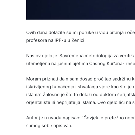
Ovih dana dolazile su mi poruke u vidu pitanja i oč
profesora na IPF-u u Zenici.
Naslov djela je ‘Savremena metodologija za verifika
utemeljena na jasnim ajetima Časnog Kur'ana- re
Moram priznati da nisam dosad pročitao sadržinu koj
iskrivljenog tumačenja i shvatanja vjere kao što je 
islama’. Žalosno je što to dolazi od doktora šerijat
orjentaliste ili neprijatelja islama. Ovo djelo liči
Autor je u uvodu napisao: “Čovjek je pretežno nepri
samog sebe opisivao.