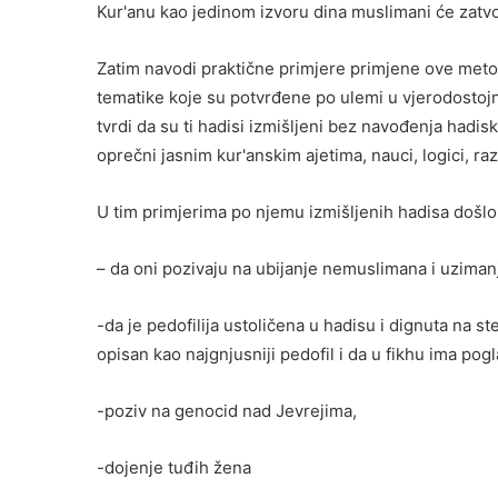
Kur'anu kao jedinom izvoru dina muslimani će zatvo
Zatim navodi praktične primjere primjene ove metod
tematike koje su potvrđene po ulemi u vjerodostoj
tvrdi da su ti hadisi izmišljeni bez navođenja hadi
oprečni jasnim kur'anskim ajetima, nauci, logici, r
U tim primjerima po njemu izmišljenih hadisa došlo 
– da oni pozivaju na ubijanje nemuslimana i uziman
-da je pedofilija ustoličena u hadisu i dignuta na st
opisan kao najgnjusniji pedofil i da u fikhu ima pogla
-poziv na genocid nad Jevrejima,
-dojenje tuđih žena