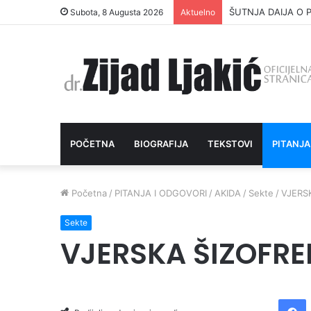
ŠUTNJA DAIJA O P
Subota, 8 Augusta 2026
Aktuelno
POČETNA
BIOGRAFIJA
TEKSTOVI
PITANJA
Početna
/
PITANJA I ODGOVORI
/
AKIDA
/
Sekte
/
VJERSK
Sekte
VJERSKA ŠIZOFREN
Facebook