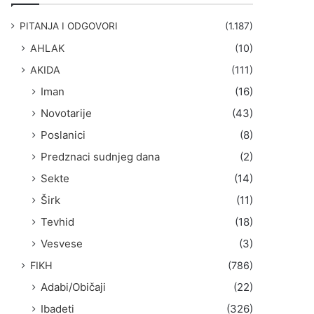
g
a
PITANJA I ODGOVORI
(1.187)
:
AHLAK
(10)
AKIDA
(111)
Iman
(16)
Novotarije
(43)
Poslanici
(8)
Predznaci sudnjeg dana
(2)
Sekte
(14)
Širk
(11)
Tevhid
(18)
Vesvese
(3)
FIKH
(786)
Adabi/Običaji
(22)
Ibadeti
(326)