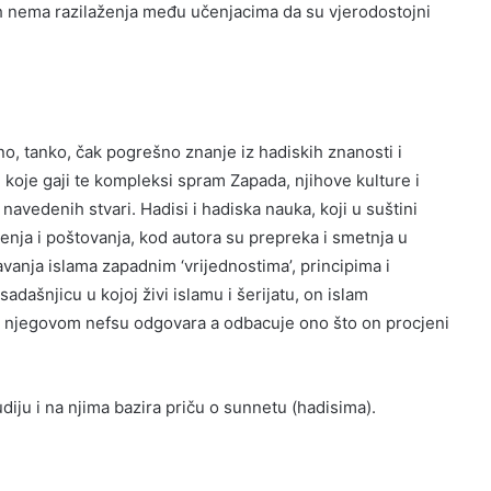
ih nema razilaženja među učenjacima da su vjerodostojni
o, tanko, čak pogrešno znanje iz hadiskih znanosti i
 koje gaji te kompleksi spram Zapada, njihove kulture i
avedenih stvari. Hadisi i hadiska nauka, koji u suštini
enja i poštovanja, kod autora su prepreka i smetnja u
vanja islama zapadnim ‘vrijednostima’, principima i
adašnjicu u kojoj živi islamu i šerijatu, on islam
 njegovom nefsu odgovara a odbacuje ono što on procjeni
udiju i na njima bazira priču o sunnetu (hadisima).