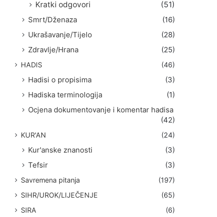
Kratki odgovori
(51)
Smrt/Dženaza
(16)
Ukrašavanje/Tijelo
(28)
Zdravlje/Hrana
(25)
HADIS
(46)
Hadisi o propisima
(3)
Hadiska terminologija
(1)
Ocjena dokumentovanje i komentar hadisa
(42)
KUR'AN
(24)
Kur'anske znanosti
(3)
Tefsir
(3)
Savremena pitanja
(197)
SIHR/UROK/LIJEČENJE
(65)
SIRA
(6)