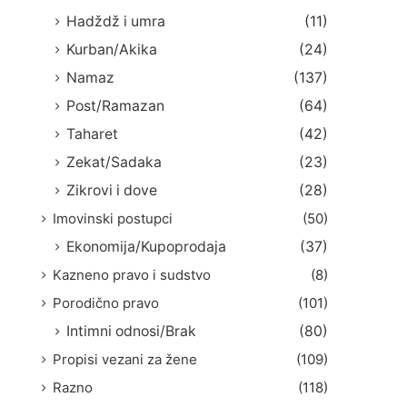
Hadždž i umra
(11)
Kurban/Akika
(24)
Namaz
(137)
Post/Ramazan
(64)
Taharet
(42)
Zekat/Sadaka
(23)
Zikrovi i dove
(28)
Imovinski postupci
(50)
Ekonomija/Kupoprodaja
(37)
Kazneno pravo i sudstvo
(8)
Porodično pravo
(101)
Intimni odnosi/Brak
(80)
Propisi vezani za žene
(109)
Razno
(118)