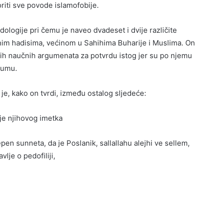
riti sve povode islamofobije.
ologije pri čemu je naveo dvadeset i dvije različite
nim hadisima, većinom u Sahihima Buharije i Muslima. On
skih naučnih argumenata za potvrdu istog jer su po njemu
azumu.
je, kako on tvrdi, između ostalog sljedeće:
je njihovog imetka
epen sunneta, da je Poslanik, sallallahu alejhi ve sellem,
vlje o pedofiliji,