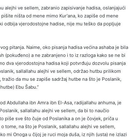
hu alejhi ve sellem, zabranio zapisivanje hadisa, oslanjajući
e pišite ništa od mene mimo Kur'ana, ko zapiše od mene
ki odbija vjerodostojne hadise, nije mu teško da popljuje
vog pitanja. Naime, oko pisanja hadisa većina ashaba je bila
 (pokuđeno) a ne zabranjeno i to iz razloga kako se ne bi
o dva vjerodostojna hadisa koji potvrđuju dozvolu pisanja
slanik, sallallahu alejhi ve sellem, održao hutbu prilikom
 tražio da mu se zapiše sadržaj hutbe na što je Poslanik,
j hutbe) Ebu Šabu.”
d Abdullaha ibn Amra ibn El-Asa, radijallahu anhuma, je
oslanik, sallallahu alejhi ve sellem, da bi to naučio
o piše sve što čuje od Poslanika a on je čovjek, priča u
o tome, na što je Poslanik, sallallahu alejhi ve sellem,
ko mi Onoga u čijoj je ruci moja duša, iz njih (usta) ne izlazi