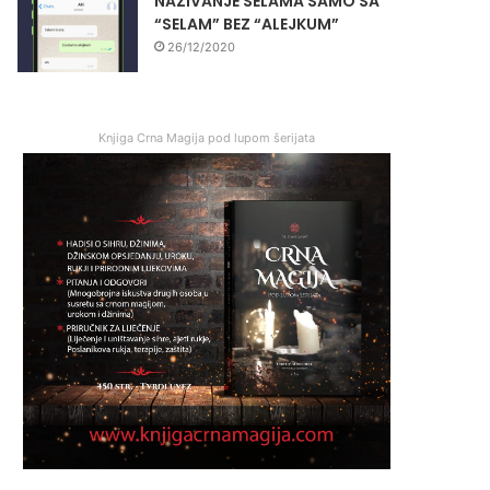
NAZIVANJE SELAMA SAMO SA
“SELAM” BEZ “ALEJKUM”
26/12/2020
Knjiga Crna Magija pod lupom šerijata