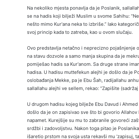
Na nekoliko mjesta ponavlja da je Poslanik, sallalla
se na hadis koji bilježi Muslim u svome Sahihu: “N
nešto mimo Kur'ana neka to izbriše.” Iako kategorič
svoj princip kada to zatreba, kao u ovom slučaju.
Ovo predstavlja netačno i neprecizno pojašnjenje o
na stavu dozvole a samo manja skupina da je mekruh
pomiješao hadis sa Kur'anom. Sa druge strane imam
hadisa. U hadisu muttefekun alejhi je došlo da je Po
oslobađanja Mekke, pa je Ebu Šah, radijallahu anhu,
sallallahu alejhi ve sellem, rekao: “Zapišite (sadrža
U drugom hadisu kojeg bilježe Ebu Davud i Ahmed o
došlo da je on zapisivao sve što bi govorio Allahov P
napamet. Kurejšije su mu to zabranile govoreći zašt
srdžbi i zadovoljstvu. Nakon toga pitao je Poslanika 
išaretio prstom na svoja usta rekavši mu ‘zapisuj, ta