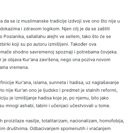
a se iz muslimanske tradicije izdvoji sve ono što nije u
okazima i zdravom logikom. Njen cilj je da se zaštiti
vo Poslanika, sallallahu alejhi ve sellem, tako što će se
zbirki koji su po autoru izmišljeni. Također ova
tumače shodno savremenoj spoznaji i potrebama čovjeka.
er je objava Kur'ana završena, nego ona poziva novom
bama vremena.
inicije Kur'ana, islama, sunneta i hadisa, uz naglašavanje
to nije Kur'an ono je ljudsko i predmet je stalnih reformi,
ciju je izmišljanje hadisa koje je, po njemu, bilo jako
 mnogi ashabi, tabini i učenjaci učestvovali u tome.
h proizilaze nasilje, totalitarizam, nacionalizam, homofobija,
kim društvima. Odbacivanjem spomenutih i vraćanjem