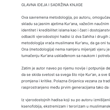
GLAVNA IDEJA I SADRŽINA KNJIGE
Ova savremena metodologija, po autoru, omogućava d
skladu sa jasnim ajetima Kur'ana, važećim naučnim d
identitet i kredibilitet islama kao i čast i dostojanst
odbaciti vjerodostojni hadisi iz dva Sahiha i drugih 
metodologija vraća muslimane Kur'anu, da ga oni 
Ona (metodologija) nema namjeru mijenjati vjeru j
tumačenju Kur'ana usklađenom sa naukom i potre
Zatim je autor naveo po njemu novije i potpunije def
da se skida svetost sa svega što nije Kur'an, a sve š
promjena i kritike. Polazna činjenica vezana za tradi
rasprostranjeno među prvim generacijama tako da su
Iz vjerodostojnih hadisa koji su po autoru izmišljeni
ksenofobija, ekstremizam i terorizam u muslimans