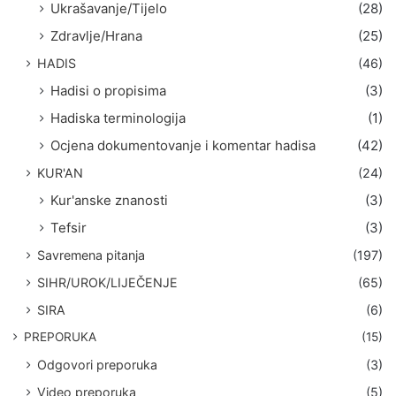
Ukrašavanje/Tijelo
(28)
Zdravlje/Hrana
(25)
HADIS
(46)
Hadisi o propisima
(3)
Hadiska terminologija
(1)
Ocjena dokumentovanje i komentar hadisa
(42)
KUR'AN
(24)
Kur'anske znanosti
(3)
Tefsir
(3)
Savremena pitanja
(197)
SIHR/UROK/LIJEČENJE
(65)
SIRA
(6)
PREPORUKA
(15)
Odgovori preporuka
(3)
Video preporuka
(5)