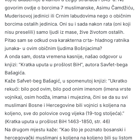
govorim ovdje o borcima 7 muslimanske, Asimu Čamdžiću,
Muderisovoj jedinici ili Crnim labudovima nego o običnim
borcima ostalih jedinica. Oni su i sada nakon rata (oni koji
nisu preselili) samo ljudi iz mase, žive životom ostalih.
Pitao sam se odkud ova karakterna crta- hladnog ratnika
junaka- u ovim običnim ljudima Bošnjacima?
A onda sam, dosta vremena kasnije, našao odgovor u
knjizi: “Kratka uputa u prošlost BiH”, autora Savfet-bega
Bašagića.
Kaže Safvet-beg Bašagić, u spomenutoj knjizi: “Ukratko
rekući: bilo pod ovim, bilo pod onim imenom (imena vrste
vojnika), osim hodža, imama i mujezina, čini se da su svi
muslimani Bosne i Hercegovine bili vojnici s koljena na
koljeno, sve do polovice ovog vijeka (19-tog stoljeća).”
(Kratka uputa u prošlost BiH 1463-1850, str. 46)
Na drugom mjestu kaže: “Kao što je poznato bosanski i
hercegovački muslimani s koljena na koljeno bili su listom