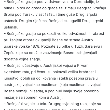
– Bošnjačke gazije pod vođstvom vezira Derendelije, iz
bitke u bitku od grada do grada zauzimaju Beograd, vraćaju
Srbiju pod Tursku vlast 1813., i time guše Drugi srpski
ustanak. Drugim riječima, Bošnjaci su ugušili Drugi srpski
ustanak.
– Bošnjačke gazije su pokazali veliku odvažnost i hrabrost
pružanjem otpora okupaciji Bosne od strane Austro-
ugarske vojske 1878. Poznate su bitke u Tuzli, Sarajevu i
Žepču koje su odužile zauzimanje Bosne, zahtjevajući
dodatne vojne snage.
– Bošnjaci učestvuju u Austrijskoj vojsci u Prvom
svjetskom ratu, pri čemu su pokazali veliku hrabrost i
junaštvo, dobili su odlikovanja i stekli posebna prava u
austrijskoj vojsci kao muslimani (koja muslimani u vojsci
Bosne nemaju ni sada), a poginuli imaju svoje posebno
mezarje sa spomenikom u Austriji.
– Bošnjački vojnici u toku Drugog svjetskog rata, koje su