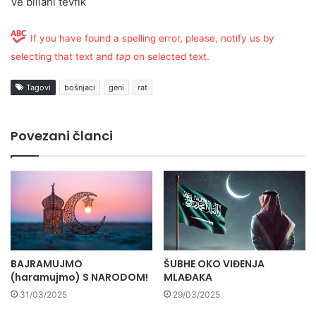
Ve billahi tevfik
If you have found a spelling error, please, notify us by
selecting that text and
tap
on selected text.
Tagovi
bošnjaci
geni
rat
Povezani članci
BAJRAMUJMO
ŠUBHE OKO VIĐENJA
(haramujmo) S NARODOM!
MLAĐAKA
31/03/2025
29/03/2025