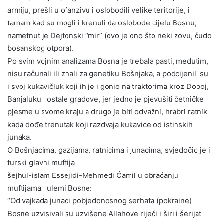
armiju, prešli u ofanzivu i oslobodili velike teritorije, i
tamam kad su mogli i krenuli da oslobode cijelu Bosnu,
nametnut je Dejtonski “mir” (ovo je ono što neki zovu, čudo
bosanskog otpora).
Po svim vojnim analizama Bosna je trebala pasti, međutim,
nisu računali ili znali za genetiku Bošnjaka, a podcijenili su
i svoj kukavičluk koji ih je i gonio na traktorima kroz Doboj,
Banjaluku i ostale gradove, jer jedno je pjevušiti četničke
pjesme u svome kraju a drugo je biti odvažni, hrabri ratnik
kada dođe trenutak koji razdvaja kukavice od istinskih
junaka.
O Bošnjacima, gazijama, ratnicima i junacima, svjedočio je i
turski glavni muftija
šejhul-islam Essejidi-Mehmedi Ćamil u obraćanju
muftijama i ulemi Bosne:
“Od vajkada junaci pobjedonosnog serhata (pokraine)
Bosne uzvisivali su uzvišene Allahove riječi i širili šerijat