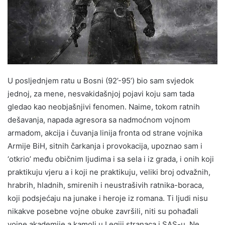
U posljednjem ratu u Bosni (92’-95’) bio sam svjedok
jednoj, za mene, nesvakidašnjoj pojavi koju sam tada
gledao kao neobjašnjivi fenomen. Naime, tokom ratnih
dešavanja, napada agresora sa nadmoćnom vojnom
armadom, akcija i čuvanja linija fronta od strane vojnika
Armije BiH, sitnih čarkanja i provokacija, upoznao sam i
‘otkrio’ među običnim ljudima i sa sela i iz grada, i onih koji
praktikuju vjeru a i koji ne praktikuju, veliki broj odvažnih,
hrabrih, hladnih, smirenih i neustrašivih ratnika-boraca,
koji podsjećaju na junake i heroje iz romana. Ti ljudi nisu
nikakve posebne vojne obuke završili, niti su pohađali
vojne akademije a kamoli u Legiji stranaca i SAS-u. Ne