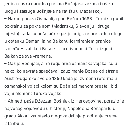
jedina epska narodna pjesma Bošnjaka vezana baš za
ulogu i zasluge Bošnjaka na ratištu u Mađarskoj.
– Nakon poraza Osmanlija pod Bečom 1683., Turci su gubili
pokrainu za pokrainom (Mađarsku, Slavoniju i druga
mjesta), tada su bošnjačke gazije odigrale presudnu ulogu
u ostanku Osmanlija na Balkanu formiranjem granice
između Hrvatske i Bosne. U protivnom bi Turci izgubili
Balkan za sva vremena.
– Gazije Bošnjaci, a ne regularna osmanska vojska, su u
nekoliko navrata sprečavali zauzimanje Bosne od strane
Austro-ugarske sve do 1850 kada je izvršena reforma u
osmanskoj vojsci kojom su Bošnjaci mahom prestali biti
vojni element Turske vojske.
– Ahmed-paša Džezzar, Bošnjak iz Hercegovine, porazio je
najvećeg vojsovođu u historiji, Napoleona Bonapartu u
gradu Akka i zaustavio njegova daljnja prodiranja prema
Istanbulu.