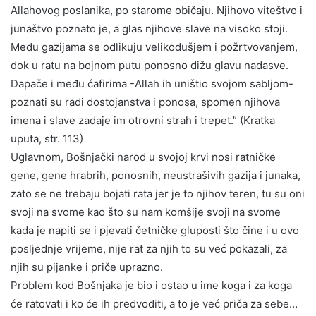
Allahovog poslanika, po starome običaju. Njihovo viteštvo i
junaštvo poznato je, a glas njihove slave na visoko stoji.
Među gazijama se odlikuju velikodušjem i požrtvovanjem,
dok u ratu na bojnom putu ponosno dižu glavu nadasve.
Dapače i među ćafirima -Allah ih uništio svojom sabljom-
poznati su radi dostojanstva i ponosa, spomen njihova
imena i slave zadaje im otrovni strah i trepet.” (Kratka
uputa, str. 113)
Uglavnom, Bošnjački narod u svojoj krvi nosi ratničke
gene, gene hrabrih, ponosnih, neustrašivih gazija i junaka,
zato se ne trebaju bojati rata jer je to njihov teren, tu su oni
svoji na svome kao što su nam komšije svoji na svome
kada je napiti se i pjevati četničke gluposti što čine i u ovo
posljednje vrijeme, nije rat za njih to su već pokazali, za
njih su pijanke i priče uprazno.
Problem kod Bošnjaka je bio i ostao u ime koga i za koga
će ratovati i ko će ih predvoditi, a to je već priča za sebe…