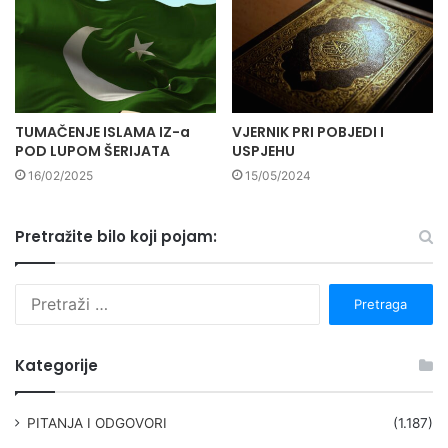
TUMAČENJE ISLAMA IZ-a
VJERNIK PRI POBJEDI I
POD LUPOM ŠERIJATA
USPJEHU
16/02/2025
15/05/2024
Pretražite bilo koji pojam:
P
r
e
t
Kategorije
r
a
g
PITANJA I ODGOVORI
(1.187)
a