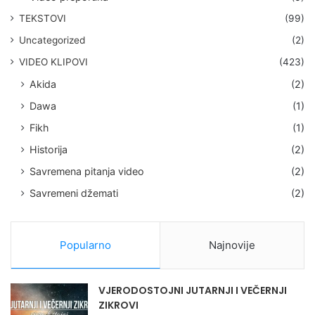
TEKSTOVI
(99)
Uncategorized
(2)
VIDEO KLIPOVI
(423)
Akida
(2)
Dawa
(1)
Fikh
(1)
Historija
(2)
Savremena pitanja video
(2)
Savremeni džemati
(2)
Popularno
Najnovije
VJERODOSTOJNI JUTARNJI I VEČERNJI
ZIKROVI