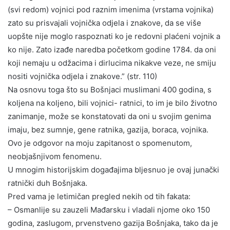
(svi redom) vojnici pod raznim imenima (vrstama vojnika)
zato su prisvajali vojnička odjela i znakove, da se više
uopšte nije moglo raspoznati ko je redovni plaćeni vojnik a
ko nije. Zato izađe naredba početkom godine 1784. da oni
koji nemaju u odžacima i dirlucima nikakve veze, ne smiju
nositi vojnička odjela i znakove.” (str. 110)
Na osnovu toga što su Bošnjaci muslimani 400 godina, s
koljena na koljeno, bili vojnici- ratnici, to im je bilo životno
zanimanje, može se konstatovati da oni u svojim genima
imaju, bez sumnje, gene ratnika, gazija, boraca, vojnika.
Ovo je odgovor na moju zapitanost o spomenutom,
neobjašnjivom fenomenu.
U mnogim historijskim događajima bljesnuo je ovaj junački
ratnički duh Bošnjaka.
Pred vama je letimičan pregled nekih od tih fakata:
– Osmanlije su zauzeli Mađarsku i vladali njome oko 150
godina, zaslugom, prvenstveno gazija Bošnjaka, tako da je