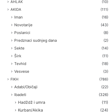
AHLAK
(10)
:
AKIDA
(111)
Iman
(16)
Novotarije
(43)
Poslanici
(8)
Predznaci sudnjeg dana
(2)
Sekte
(14)
Širk
(11)
Tevhid
(18)
Vesvese
(3)
FIKH
(786)
Adabi/Običaji
(22)
Ibadeti
(326)
Hadždž i umra
(11)
Kurban/Akika
(24)