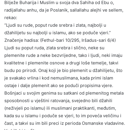
Bilježe Buharija i Muslim u svoja dva Sahiha od Ebu o,
radijallahu anhu, da je Poslanik, sallallahu alejhi ve sellem,
rekao:
“Ljudi su rude, poput rude srebra i zlata, najbolji u
džahilijetu su najbolji u islamu, ako se poduče vjeri.”
Značenje hadisa: (Fethul-bari 10/295, Iršadus-sari 6/4)
Ljudi su poput ruda, zlata srebra i slično, neke su
plemenite rude a neke bezvrijedne, tako i ljudi, neki imaju
kvalitetne i plemenite osnove a drugi loše temelje, takvi
budu po prirodi. Onaj koji je bio plemenit u džahilijetu, što
je svakako vrlina i kod nemuslimana, kada primi islam
ostaje i dalje plemenit ako se poduči propisima vjere.
Bošnjaci u svojim genima su satkani od plemenitog metala
sposobnosti u vještini ratovanja, svejedno bili džahili
(neživjeli po islamu) ili muslimani praktikanti, međutim,
kada su u islamu i poduče se vjeri, to im poveća veličinu i
čast, a takvi su im bili preci iz perioda Osmanske vladavine.