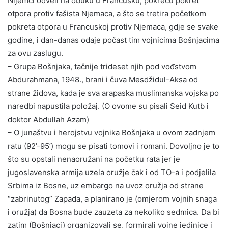
Nijemci odveli na obuku u Francusku, pokreću pokret
otpora protiv fašista Njemaca, a što se tretira početkom
pokreta otpora u Francuskoj protiv Njemaca, gdje se svake
godine, i dan-danas odaje počast tim vojnicima Bošnjacima
za ovu zaslugu.
– Grupa Bošnjaka, tačnije trideset njih pod vođstvom
Abdurahmana, 1948., brani i čuva Mesdžidul-Aksa od
strane židova, kada je sva arapaska muslimanska vojska po
naredbi napustila položaj. (O ovome su pisali Seid Kutb i
doktor Abdullah Azam)
– O junaštvu i herojstvu vojnika Bošnjaka u ovom zadnjem
ratu (92’-95’) mogu se pisati tomovi i romani. Dovoljno je to
što su opstali nenaoružani na početku rata jer je
jugoslavenska armija uzela oružje čak i od TO-a i podjelila
Srbima iz Bosne, uz embargo na uvoz oružja od strane
“zabrinutog” Zapada, a planirano je (omjerom vojnih snaga
i oružja) da Bosna bude zauzeta za nekoliko sedmica. Da bi
zatim (Bošnjaci) organizovali se, formirali vojne jedinice i