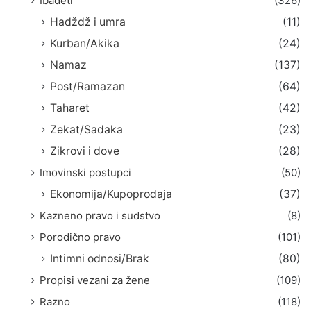
Ibadeti
(326)
Hadždž i umra
(11)
Kurban/Akika
(24)
Namaz
(137)
Post/Ramazan
(64)
Taharet
(42)
Zekat/Sadaka
(23)
Zikrovi i dove
(28)
Imovinski postupci
(50)
Ekonomija/Kupoprodaja
(37)
Kazneno pravo i sudstvo
(8)
Porodično pravo
(101)
Intimni odnosi/Brak
(80)
Propisi vezani za žene
(109)
Razno
(118)