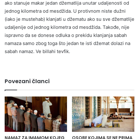
ako stanuje makar jedan džematlija unutar udaljenosti od
jednog kilometra od mesdžida. U protivnom niste dužni
(iako je mustehab) klanjati u džematu ako su sve džematlije
udaljenije od jednog kilometra od mesdžida. Takođe, nije
ispravno da se donese odluka o prekidu klanjanja sabah
namaza samo zbog toga što jedan te isti džemat dolazi na
sabah namaz. Ve billahi tevfik.
Povezani članci
NAMAZ ZA IMAMOM KOJEG
OSOBE KOJIMA SE NE PRIMA