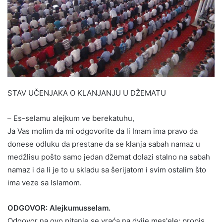
STAV UČENJAKA O KLANJANJU U DŽEMATU
– Es-selamu alejkum ve berekatuhu,
Ja Vas molim da mi odgovorite da li Imam ima pravo da
donese odluku da prestane da se klanja sabah namaz u
medžlisu pošto samo jedan džemat dolazi stalno na sabah
namaz i da li je to u skladu sa šerijatom i svim ostalim što
ima veze sa Islamom.
ODGOVOR: Alejkumusselam.
Odgovor na ovo pitanje se vraća na dvije mes'ele: propis