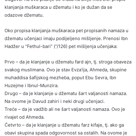
klanjanja muškaraca u džematu i ko je dužan da se
odazove džematu.
Oko propisa klanjanja muškaraca pet propisanih namaza u
džematu učenjaci imaju podijeljeno mišljenje. Prenosi Ibn
Hadžer u “Fethul-bari” (“/126) pet mišljenja učenjaka:
Prvo – da je klanjanje u džematu fard ajn, tj. stroga obaveza
svakog muslimana. Ovo je stav Evza'ija, Ahmeda, skupine
muhaddisa šafijskog mezheba, poput Ebu Sevra, Ibn
Huzejme i Ibnul-Munzira.
Drugo – da je klanjanje u džematu šart valjanosti namaza.
Na ovome je Davud zahiri i neki drugi učenjaci.
Treće – da je vadžib ali ne šart valjanosti namaza. Ovo je
rivajet od Ahmeda.
Ćetvrto – da je klanjanje u džematu farz kifaje, tj. ako ga
obavi skupina spada odgovornost sa ostalih. Na ovome je