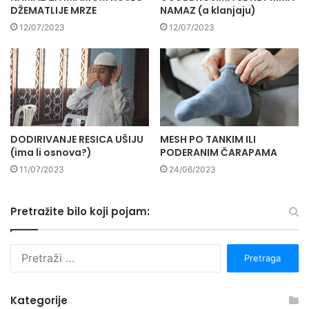
DŽEMATLIJE MRZE
NAMAZ (a klanjaju)
12/07/2023
12/07/2023
DODIRIVANJE RESICA UŠIJU
MESH PO TANKIM ILI
(ima li osnova?)
PODERANIM ČARAPAMA
11/07/2023
24/06/2023
Pretražite bilo koji pojam:
P
r
e
t
Kategorije