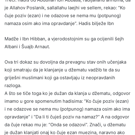
je Allahov Poslanik, sallallahu laejhi ve sellem, rekao: “Ko
čuje poziv (ezan) i ne odazove se nema mu (potpunog)
namaza osim ako ima opravdanje”. Hadis bilježe Ibn
Madže i Ibn Hibban, a vjerodostojnim su ga ocijenili šejh
Albani i Šuajb Arnaut.
Ova tri dokaz su dovoljna da prevagnu stav onih učenjaka
koji smatraju da je klanjanje u džematu vadžib te da su
griješni muslimani koji ga ostavljaju iz neopravdanih
razloga.
A što se tiče toga ko je dužan da klanja u džematu, odgovor
imamo u gore spomenutim hadisima: “Ko čuje poziv (ezan)
i ne odazove se nema mu (potpunog) namaza osim ako ima
opravdanje” i “Da li ti čuješ poziv na namaz?” A na odgovor
da čuje rekao mu je: “Onda se odazovi”. Znači, u džematu
je dužan klanjati onaj ko čuje ezan muezina, naravno ako