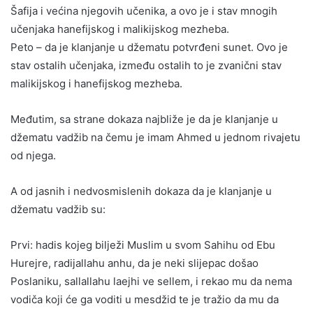
Šafija i većina njegovih učenika, a ovo je i stav mnogih
učenjaka hanefijskog i malikijskog mezheba.
Peto – da je klanjanje u džematu potvrđeni sunet. Ovo je
stav ostalih učenjaka, između ostalih to je zvanični stav
malikijskog i hanefijskog mezheba.
Međutim, sa strane dokaza najbliže je da je klanjanje u
džematu vadžib na čemu je imam Ahmed u jednom rivajetu
od njega.
A od jasnih i nedvosmislenih dokaza da je klanjanje u
džematu vadžib su:
Prvi: hadis kojeg bilježi Muslim u svom Sahihu od Ebu
Hurejre, radijallahu anhu, da je neki slijepac došao
Poslaniku, sallallahu laejhi ve sellem, i rekao mu da nema
vodiča koji će ga voditi u mesdžid te je tražio da mu da