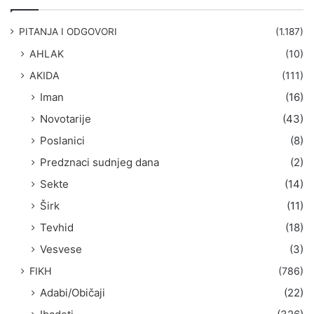
r
a
g
PITANJA I ODGOVORI
(1.187)
a
AHLAK
(10)
:
AKIDA
(111)
Iman
(16)
Novotarije
(43)
Poslanici
(8)
Predznaci sudnjeg dana
(2)
Sekte
(14)
Širk
(11)
Tevhid
(18)
Vesvese
(3)
FIKH
(786)
Adabi/Običaji
(22)