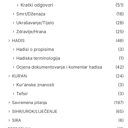
Kratki odgovori
(51)
Smrt/Dženaza
(16)
Ukrašavanje/Tijelo
(28)
Zdravlje/Hrana
(25)
HADIS
(46)
Hadisi o propisima
(3)
Hadiska terminologija
(1)
Ocjena dokumentovanje i komentar hadisa
(42)
KUR'AN
(24)
Kur'anske znanosti
(3)
Tefsir
(3)
Savremena pitanja
(197)
SIHR/UROK/LIJEČENJE
(65)
SIRA
(6)