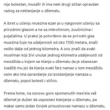
nije bolestan, musafir ili ima neki drugi sličan opravdan
razlog za neklanjanje u džematu.
A ibret u učenju muezina ezan je u njegovom učenju sa
prirodnim glasom a ne sa mikrofonom, zvučnicima i
pojačalima. U praksi je potvrđeno da se prirodni glas
muezina čuje na udaljenosti od oko 1100 metara, znači
nešto dalje od jednog kilometra. A ovo znači da svaki
musliman koji živi unutar jednog kilometra udaljenosti od
mesdžida u kojem se klanja u džematu da je obavezan
(vadžib mu je) da klanja svaki farz namaz u tom mesdžidu
osim ako ima opravdanje za izostavljanje namaza u
džematu, poput bolesti i slično.
Prema tome, na osnovu gore spomenutih mes'ela vaš
džemat je dužan da uspostavi klanjanje u džematu, pa
makar samo jedan čovjek prisustvovao namazu u džematu,