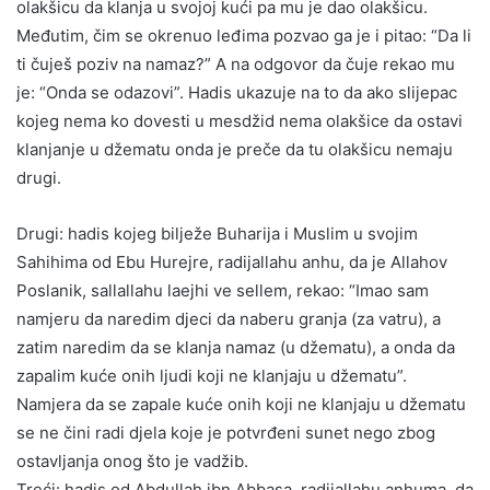
olakšicu da klanja u svojoj kući pa mu je dao olakšicu.
Međutim, čim se okrenuo leđima pozvao ga je i pitao: “Da li
ti čuješ poziv na namaz?” A na odgovor da čuje rekao mu
je: “Onda se odazovi”. Hadis ukazuje na to da ako slijepac
kojeg nema ko dovesti u mesdžid nema olakšice da ostavi
klanjanje u džematu onda je preče da tu olakšicu nemaju
drugi.
Drugi: hadis kojeg bilježe Buharija i Muslim u svojim
Sahihima od Ebu Hurejre, radijallahu anhu, da je Allahov
Poslanik, sallallahu laejhi ve sellem, rekao: “Imao sam
namjeru da naredim djeci da naberu granja (za vatru), a
zatim naredim da se klanja namaz (u džematu), a onda da
zapalim kuće onih ljudi koji ne klanjaju u džematu”.
Namjera da se zapale kuće onih koji ne klanjaju u džematu
se ne čini radi djela koje je potvrđeni sunet nego zbog
ostavljanja onog što je vadžib.
Treći: hadis od Abdullah ibn Abbasa, radijallahu anhuma, da