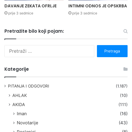
DAVANJE ZEKATA OFRLJE
INTIMNI ODNOS JE OPSKRBA
prije 3 sedmice
prije 3 sedmice
Pretražite bilo koji pojam:
P
r
e
t
Kategorije
r
a
g
PITANJA I ODGOVORI
(1.187)
a
AHLAK
(10)
:
AKIDA
(111)
Iman
(16)
Novotarije
(43)
Poslanici
(8)