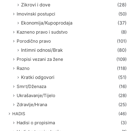
Zikrovi i dove
(28)
Imovinski postupci
(50)
Ekonomija/Kupoprodaja
(37)
Kazneno pravo i sudstvo
(8)
Porodično pravo
(101)
Intimni odnosi/Brak
(80)
Propisi vezani za žene
(109)
Razno
(118)
Kratki odgovori
(51)
Smrt/Dženaza
(16)
Ukrašavanje/Tijelo
(28)
Zdravlje/Hrana
(25)
HADIS
(46)
Hadisi o propisima
(3)