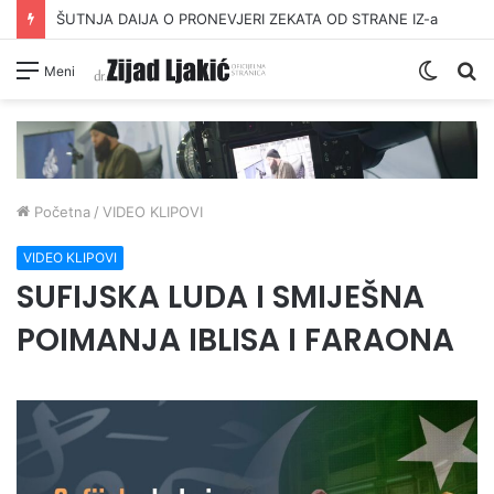
ŠUTNJA DAIJA O PRONEVJERI ZEKATA OD STRANE IZ-a
Switc
Pr
Meni
skin
Početna
/
VIDEO KLIPOVI
VIDEO KLIPOVI
SUFIJSKA LUDA I SMIJEŠNA
POIMANJA IBLISA I FARAONA