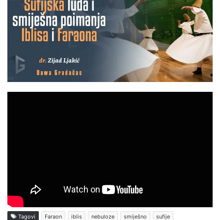
Tagovi
Faraon
iblis
nebuloze
smiješno
sufije