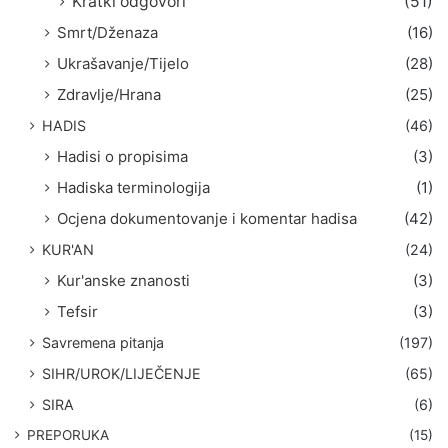
Kratki odgovori
(51)
Smrt/Dženaza
(16)
Ukrašavanje/Tijelo
(28)
Zdravlje/Hrana
(25)
HADIS
(46)
Hadisi o propisima
(3)
Hadiska terminologija
(1)
Ocjena dokumentovanje i komentar hadisa
(42)
KUR'AN
(24)
Kur'anske znanosti
(3)
Tefsir
(3)
Savremena pitanja
(197)
SIHR/UROK/LIJEČENJE
(65)
SIRA
(6)
PREPORUKA
(15)