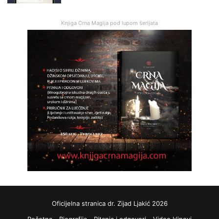
Knjiga Crna Magija pod lupom šerijata
Oficijelna stranica dr. Zijad Ljakić 2026
Početna
Biografija
Pitanja i odgovori
Video klipovi