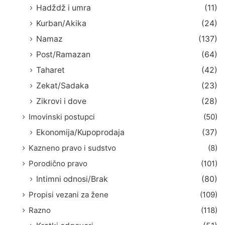
Hadždž i umra
(11)
Kurban/Akika
(24)
Namaz
(137)
Post/Ramazan
(64)
Taharet
(42)
Zekat/Sadaka
(23)
Zikrovi i dove
(28)
Imovinski postupci
(50)
Ekonomija/Kupoprodaja
(37)
Kazneno pravo i sudstvo
(8)
Porodično pravo
(101)
Intimni odnosi/Brak
(80)
Propisi vezani za žene
(109)
Razno
(118)