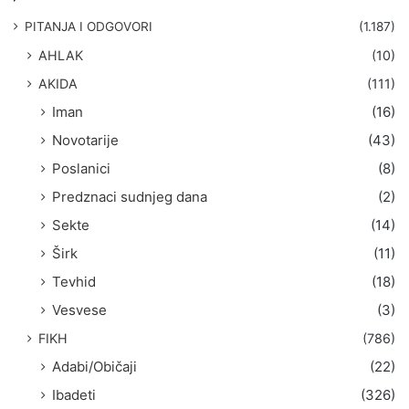
a
g
PITANJA I ODGOVORI
(1.187)
a
AHLAK
(10)
:
AKIDA
(111)
Iman
(16)
Novotarije
(43)
Poslanici
(8)
Predznaci sudnjeg dana
(2)
Sekte
(14)
Širk
(11)
Tevhid
(18)
Vesvese
(3)
FIKH
(786)
Adabi/Običaji
(22)
Ibadeti
(326)