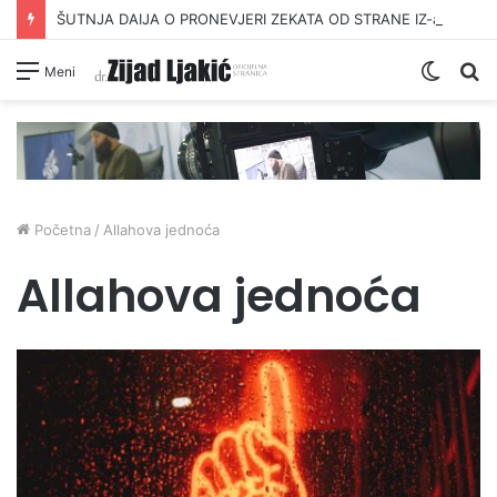
ŠUTNJA DAIJA O PRONEVJERI ZEKATA OD STRANE IZ-a
Switc
Pr
Meni
skin
Početna
/
Allahova jednoća
Allahova jednoća