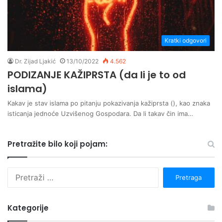
Kratki odgovori
Dr. Zijad Ljakić
13/10/2022
4.562
PODIZANJE KAŽIPRSTA (da li je to od
islama)
Kakav je stav islama po pitanju pokazivanja kažiprsta (), kao znaka
isticanja jednoće Uzvišenog Gospodara. Da li takav čin ima…
Pretražite bilo koji pojam:
P
r
e
t
Kategorije
r