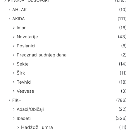
PITANJA I ODGOVORI
(1.187)
a
AHLAK
(10)
:
AKIDA
(111)
Iman
(16)
Novotarije
(43)
Poslanici
(8)
Predznaci sudnjeg dana
(2)
Sekte
(14)
Širk
(11)
Tevhid
(18)
Vesvese
(3)
FIKH
(786)
Adabi/Običaji
(22)
Ibadeti
(326)
Hadždž i umra
(11)