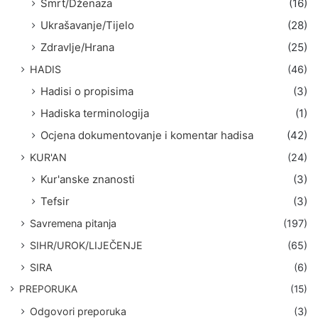
Smrt/Dženaza
(16)
Ukrašavanje/Tijelo
(28)
Zdravlje/Hrana
(25)
HADIS
(46)
Hadisi o propisima
(3)
Hadiska terminologija
(1)
Ocjena dokumentovanje i komentar hadisa
(42)
KUR'AN
(24)
Kur'anske znanosti
(3)
Tefsir
(3)
Savremena pitanja
(197)
SIHR/UROK/LIJEČENJE
(65)
SIRA
(6)
PREPORUKA
(15)
Odgovori preporuka
(3)