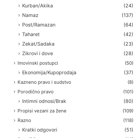
Kurban/Akika
(24)
Namaz
(137)
Post/Ramazan
(64)
Taharet
(42)
Zekat/Sadaka
(23)
Zikrovi i dove
(28)
Imovinski postupci
(50)
Ekonomija/Kupoprodaja
(37)
Kazneno pravo i sudstvo
(8)
Porodično pravo
(101)
Intimni odnosi/Brak
(80)
Propisi vezani za žene
(109)
Razno
(118)
Kratki odgovori
(51)