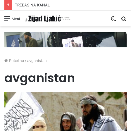
TREBAŠ NA KANAL
Switc
Pr
Meni
skin
Početna
/
avganistan
avganistan