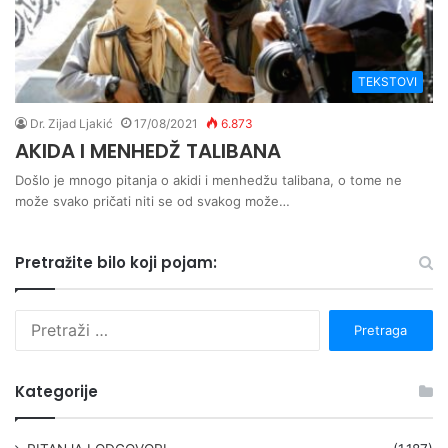
TEKSTOVI
Dr. Zijad Ljakić
17/08/2021
6.873
AKIDA I MENHEDŽ TALIBANA
Došlo je mnogo pitanja o akidi i menhedžu talibana, o tome ne
može svako pričati niti se od svakog može…
Pretražite bilo koji pojam:
P
r
e
t
Kategorije
r
a
g