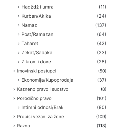
Hadždž i umra
(11)
Kurban/Akika
(24)
Namaz
(137)
Post/Ramazan
(64)
Taharet
(42)
Zekat/Sadaka
(23)
Zikrovi i dove
(28)
Imovinski postupci
(50)
Ekonomija/Kupoprodaja
(37)
Kazneno pravo i sudstvo
(8)
Porodično pravo
(101)
Intimni odnosi/Brak
(80)
Propisi vezani za žene
(109)
Razno
(118)