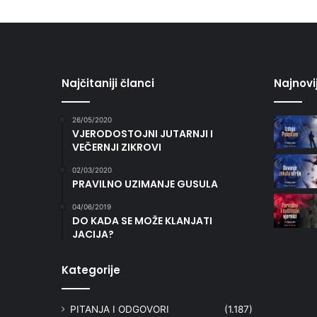
Najčitaniji članci
Najnovi
26/05/2020
VJERODOSTOJNI JUTARNJI I
VEČERNJI ZIKROVI
02/03/2020
PRAVILNO UZIMANJE GUSULA
04/06/2019
DO KADA SE MOŽE KLANJATI
JACIJA?
Kategorije
PITANJA I ODGOVORI
(1.187)