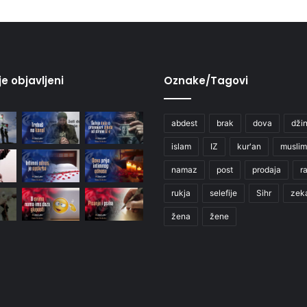
je objavljeni
Oznake/Tagovi
abdest
brak
dova
džin
islam
IZ
kur'an
muslim
namaz
post
prodaja
r
rukja
selefije
Sihr
zek
žena
žene