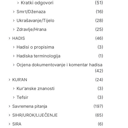
Kratki odgovori
(51)
Smrt/Dženaza
(16)
Ukrašavanje/Tijelo
(28)
Zdravlje/Hrana
(25)
HADIS
(46)
Hadisi o propisima
(3)
Hadiska terminologija
(1)
Ocjena dokumentovanje i komentar hadisa
(42)
KUR'AN
(24)
Kur'anske znanosti
(3)
Tefsir
(3)
Savremena pitanja
(197)
SIHR/UROK/LIJEČENJE
(65)
SIRA
(6)