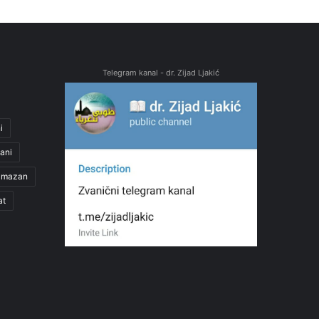
Telegram kanal - dr. Zijad Ljakić
i
ani
amazan
at