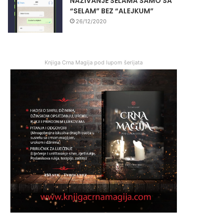
NAZIVANJE SELAMA SAMO SA
“SELAM” BEZ “ALEJKUM”
26/12/2020
Knjiga Crna Magija pod lupom šerijata