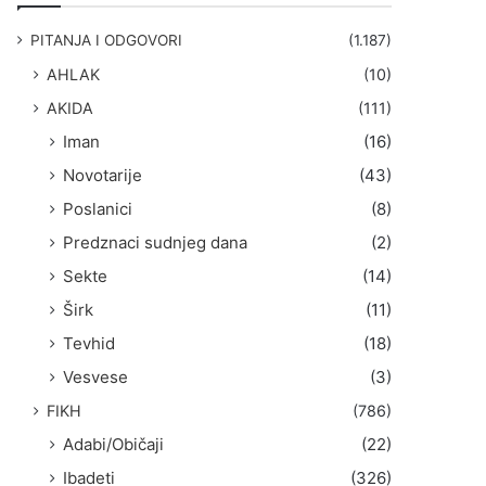
g
a
PITANJA I ODGOVORI
(1.187)
:
AHLAK
(10)
AKIDA
(111)
Iman
(16)
Novotarije
(43)
Poslanici
(8)
Predznaci sudnjeg dana
(2)
Sekte
(14)
Širk
(11)
Tevhid
(18)
Vesvese
(3)
FIKH
(786)
Adabi/Običaji
(22)
Ibadeti
(326)