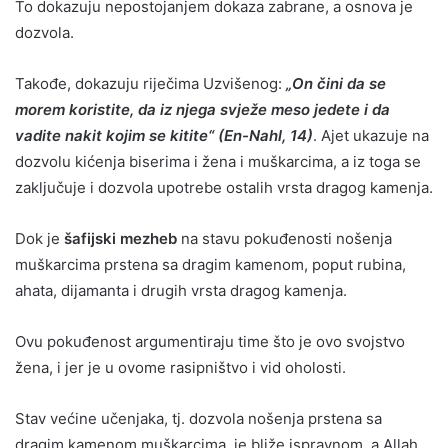
To dokazuju nepostojanjem dokaza zabrane, a osnova je
dozvola.
Takođe, dokazuju riječima Uzvišenog:
„On čini da se
morem koristite, da iz njega svježe meso jedete i da
vadite nakit kojim se kitite“ (En-Nahl, 14)
. Ajet ukazuje na
dozvolu kićenja biserima i žena i muškarcima, a iz toga se
zaključuje i dozvola upotrebe ostalih vrsta dragog kamenja.
Dok je
šafijski mezheb
na stavu pokuđenosti nošenja
muškarcima prstena sa dragim kamenom, poput rubina,
ahata, dijamanta i drugih vrsta dragog kamenja.
Ovu pokuđenost argumentiraju time što je ovo svojstvo
žena, i jer je u ovome rasipništvo i vid oholosti.
Stav većine učenjaka, tj. dozvola nošenja prstena sa
dragim kamenom muškarcima, je bliže ispravnom, a Allah