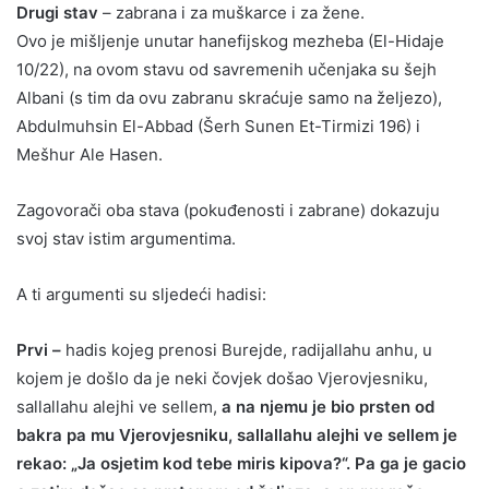
Drugi stav
– zabrana i za muškarce i za žene.
Ovo je mišljenje unutar hanefijskog mezheba (El-Hidaje
10/22), na ovom stavu od savremenih učenjaka su šejh
Albani (s tim da ovu zabranu skraćuje samo na željezo),
Abdulmuhsin El-Abbad (Šerh Sunen Et-Tirmizi 196) i
Mešhur Ale Hasen.
Zagovorači oba stava (pokuđenosti i zabrane) dokazuju
svoj stav istim argumentima.
A ti argumenti su sljedeći hadisi:
Prvi –
hadis kojeg prenosi Burejde, radijallahu anhu, u
kojem je došlo da je neki čovjek došao Vjerovjesniku,
sallallahu alejhi ve sellem,
a na njemu je bio prsten od
bakra pa mu Vjerovjesniku, sallallahu alejhi ve sellem je
rekao: „Ja osjetim kod tebe miris kipova?“. Pa ga je gacio