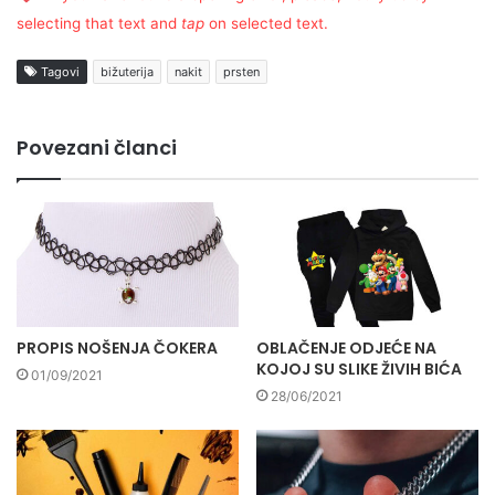
selecting that text and
tap
on selected text.
Tagovi
bižuterija
nakit
prsten
Povezani članci
PROPIS NOŠENJA ČOKERA
OBLAČENJE ODJEĆE NA
KOJOJ SU SLIKE ŽIVIH BIĆA
01/09/2021
28/06/2021