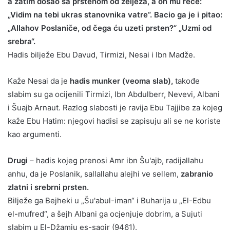
a zatim došao sa prstenom od željeza, a on mu reče:
„Vidim na tebi ukras stanovnika vatre“. Bacio ga je i pitao:
„Allahov Poslaniče, od čega ću uzeti prsten?“ „Uzmi od
srebra“.
Hadis bilježe Ebu Davud, Tirmizi, Nesai i Ibn Madže.
Kaže Nesai da je
hadis munker (veoma slab),
takođe
slabim su ga ocijenili Tirmizi, Ibn Abdulberr, Nevevi, Albani
i Šuajb Arnaut. Razlog slabosti je ravija Ebu Tajjibe za kojeg
kaže Ebu Hatim: njegovi hadisi se zapisuju ali se ne koriste
kao argumenti.
Drugi
– hadis kojeg prenosi Amr ibn Šu'ajb, radijallahu
anhu, da je Poslanik, sallallahu alejhi ve sellem,
zabranio
zlatni i srebrni prsten.
Bilježe ga Bejheki u „Šu'abul-iman“ i Buharija u „El-Edbu
el-mufred“, a šejh Albani ga ocjenjuje dobrim, a Sujuti
slabim u El-Džamiu es-sagir (9461).