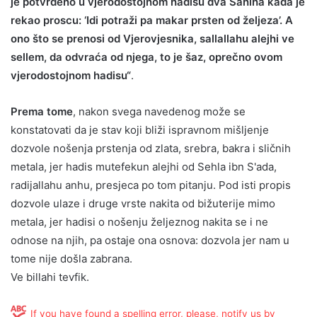
je potvrđeno u vjerodostojnom hadisu dva Sahiha kada je
rekao proscu: ‘Idi potraži pa makar prsten od željeza’. A
ono što se prenosi od Vjerovjesnika, sallallahu alejhi ve
sellem, da odvraća od njega, to je šaz, oprečno ovom
vjerodostojnom hadisu“
.
Prema tome
, nakon svega navedenog može se
konstatovati da je stav koji bliži ispravnom mišljenje
dozvole nošenja prstenja od zlata, srebra, bakra i sličnih
metala, jer hadis mutefekun alejhi od Sehla ibn S'ada,
radijallahu anhu, presjeca po tom pitanju. Pod isti propis
dozvole ulaze i druge vrste nakita od bižuterije mimo
metala, jer hadisi o nošenju željeznog nakita se i ne
odnose na njih, pa ostaje ona osnova: dozvola jer nam u
tome nije došla zabrana.
Ve billahi tevfik.
If you have found a spelling error, please, notify us by