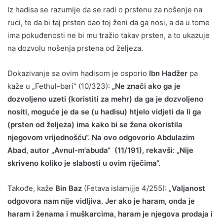
Iz hadisa se razumije da se radi o prstenu za nošenje na
ruci, te da bi taj prsten dao toj ženi da ga nosi, a da u tome
ima pokuđenosti ne bi mu tražio takav prsten, a to ukazuje
na dozvolu nošenja prstena od željeza.
Dokazivanje sa ovim hadisom je osporio
Ibn Hadžer
pa
kaže u „Fethul-bari“ (10/323):
„Ne znači ako ga je
dozvoljeno uzeti (koristiti za mehr) da ga je dozvoljeno
nositi, moguće je da se (u hadisu) htjelo vidjeti da li ga
(prsten od željeza) ima kako bi se žena okoristila
njegovom vrijednošću“. Na ovo odgovorio Abdulazim
Abad, autor „Avnul-m'abuda“ (11/191), rekavši: „Nije
skriveno koliko je slabosti u ovim riječima“.
Takođe, kaže
Bin Baz
(Fetava islamijje 4/255): „
Valjanost
odgovora nam nije vidljiva. Jer ako je haram, onda je
haram i ženama i muškarcima, haram je njegova prodaja i