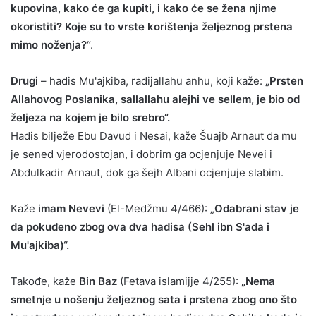
kupovina, kako će ga kupiti, i kako će se žena njime
okoristiti? Koje su to vrste korištenja željeznog prstena
mimo noženja?
“.
Drugi
– hadis Mu'ajkiba, radijallahu anhu, koji kaže:
„Prsten
Allahovog Poslanika, sallallahu alejhi ve sellem, je bio od
željeza na kojem je bilo srebro“.
Hadis bilježe Ebu Davud i Nesai, kaže Šuajb Arnaut da mu
je sened vjerodostojan, i dobrim ga ocjenjuje Nevei i
Abdulkadir Arnaut, dok ga šejh Albani ocjenjuje slabim.
Kaže
imam Nevevi
(El-Medžmu 4/466): „
Odabrani stav je
da pokuđeno zbog ova dva hadisa (Sehl ibn S'ada i
Mu'ajkiba)“.
Takođe, kaže
Bin Baz
(Fetava islamijje 4/255):
„Nema
smetnje u nošenju željeznog sata i prstena zbog ono što