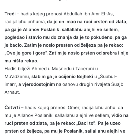
Treći
– hadis kojeg prenosi Abdullah ibn Amr El-As,
radijallahu anhuma,
da je on imao na ruci prsten od zlata,
pa ga je Allahov Poslanik, sallallahu alejhi ve sellem,
pogledao i stavio mu do znanja da je to pokuđeno, pa ga
je bacio. Zatim je nosio presten od željeza pa je rekao:
„Ovo je gore i gore“. Zatim je nosio prsten od srebra i nije
mu ništa rekao.
Hadis bilježi Ahmed u Musnedu i Taberani u
Mu'adžemu,
slabim ga je ocijenio Bejheki
u „Šuabul-
iman“,
a vjerodostojnim
na osnovu drugih rivajeta Šuajb
Arnaut.
Četvrti
– hadis kojeg prenosi Omer, radijallahu anhu, da
mu je Allahov Poslanik, sallallahu alejhi ve sellem
, vidio na
ruci prsten od zlata, pa je rekao: „Baci to“. Pa je uzeo
prsten od željeza, pa mu je Poslanik, sallallahu alejhi ve