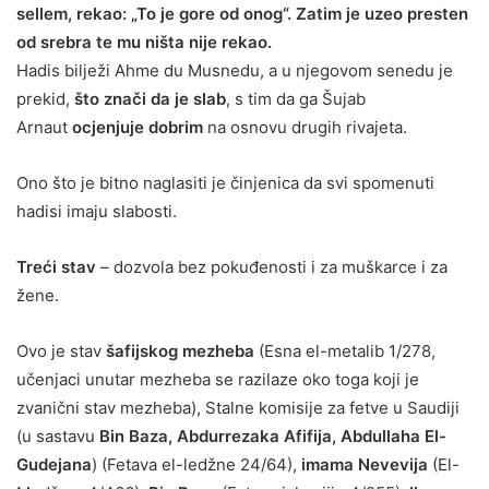
sellem, rekao: „To je gore od onog“. Zatim je uzeo presten
od srebra te mu ništa nije rekao.
Hadis bilježi Ahme du Musnedu, a u njegovom senedu je
prekid,
što znači da je slab
, s tim da ga Šujab
Arnaut
ocjenjuje dobrim
na osnovu drugih rivajeta.
Ono što je bitno naglasiti je činjenica da svi spomenuti
hadisi imaju slabosti.
Treći stav
– dozvola bez pokuđenosti i za muškarce i za
žene.
Ovo je stav
šafijskog mezheba
(Esna el-metalib 1/278,
učenjaci unutar mezheba se razilaze oko toga koji je
zvanični stav mezheba), Stalne komisije za fetve u Saudiji
(u sastavu
Bin Baza, Abdurrezaka Afifija, Abdullaha El-
Gudejana
) (Fetava el-ledžne 24/64),
imama Nevevija
(El-