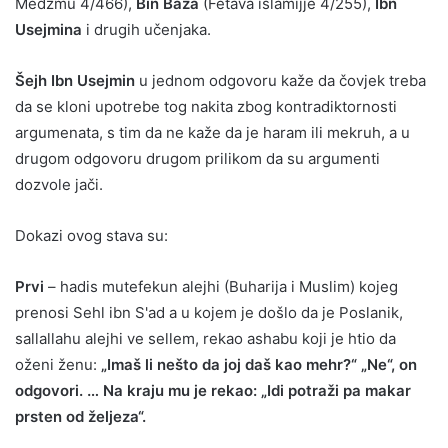
Medžmu 4/466),
Bin Baza
(Fetava islamijje 4/255),
Ibn
Usejmina
i drugih učenjaka.
Šejh Ibn Usejmin
u jednom odgovoru kaže da čovjek treba
da se kloni upotrebe tog nakita zbog kontradiktornosti
argumenata, s tim da ne kaže da je haram ili mekruh, a u
drugom odgovoru drugom prilikom da su argumenti
dozvole jači.
Dokazi ovog stava su:
Prvi
– hadis mutefekun alejhi (Buharija i Muslim) kojeg
prenosi Sehl ibn S'ad a u kojem je došlo da je Poslanik,
sallallahu alejhi ve sellem, rekao ashabu koji je htio da
oženi ženu:
„Imaš li nešto da joj daš kao mehr?“ „Ne“, on
odgovori. … Na kraju mu je rekao: „Idi potraži pa makar
prsten od željeza“.