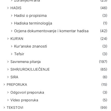
Zdravlje/Hrana
(25)
HADIS
(46)
Hadisi o propisima
(3)
Hadiska terminologija
(1)
Ocjena dokumentovanje i komentar hadisa
(42)
KUR'AN
(24)
Kur'anske znanosti
(3)
Tefsir
(3)
Savremena pitanja
(197)
SIHR/UROK/LIJEČENJE
(65)
SIRA
(6)
PREPORUKA
(15)
Odgovori preporuka
(3)
Video preporuka
(5)
TEKSTOVI
(99)