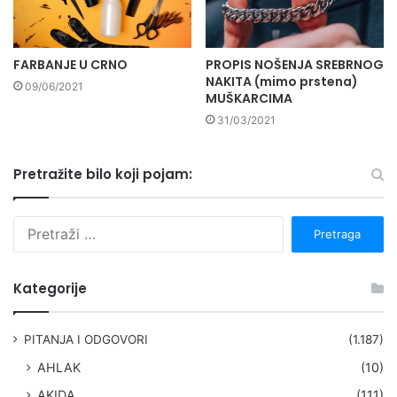
FARBANJE U CRNO
PROPIS NOŠENJA SREBRNOG
NAKITA (mimo prstena)
09/06/2021
MUŠKARCIMA
31/03/2021
Pretražite bilo koji pojam:
P
r
e
t
Kategorije
r
a
g
PITANJA I ODGOVORI
(1.187)
a
AHLAK
(10)
:
AKIDA
(111)