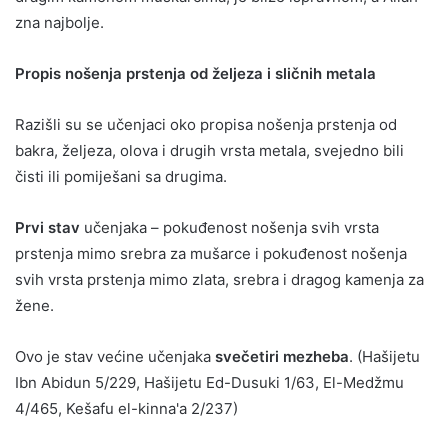
zna najbolje.
Propis nošenja prstenja od željeza i sličnih metala
Razišli su se učenjaci oko propisa nošenja prstenja od
bakra, željeza, olova i drugih vrsta metala, svejedno bili
čisti ili pomiješani sa drugima.
Prvi stav
učenjaka – pokuđenost nošenja svih vrsta
prstenja mimo srebra za mušarce i pokuđenost nošenja
svih vrsta prstenja mimo zlata, srebra i dragog kamenja za
žene.
Ovo je stav većine učenjaka
svečetiri mezheba
. (Hašijetu
Ibn Abidun 5/229, Hašijetu Ed-Dusuki 1/63, El-Medžmu
4/465, Kešafu el-kinna'a 2/237)