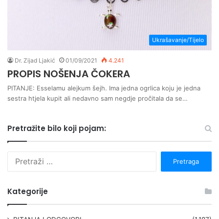
Ukrašavanje/Tijelo
Dr. Zijad Ljakić
01/09/2021
4.241
PROPIS NOŠENJA ČOKERA
PITANJE: Esselamu alejkum šejh. Ima jedna ogrlica koju je jedna
sestra htjela kupit ali nedavno sam negdje pročitala da se…
Pretražite bilo koji pojam:
P
r
e
t
Kategorije
r
a
g