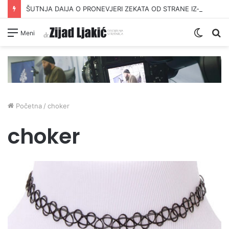
ŠUTNJA DAIJA O PRONEVJERI ZEKATA OD STRANE IZ-a
Switc
Pr
Meni
skin
Početna
/
choker
choker