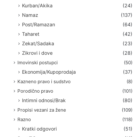
Kurban/Akika
(24)
Namaz
(137)
Post/Ramazan
(64)
Taharet
(42)
Zekat/Sadaka
(23)
Zikrovi i dove
(28)
Imovinski postupci
(50)
Ekonomija/Kupoprodaja
(37)
Kazneno pravo i sudstvo
(8)
Porodično pravo
(101)
Intimni odnosi/Brak
(80)
Propisi vezani za žene
(109)
Razno
(118)
Kratki odgovori
(51)