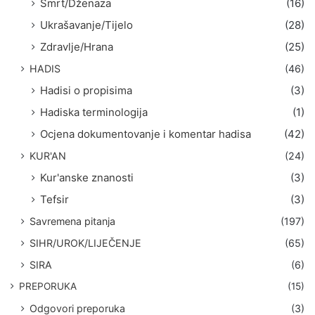
Smrt/Dženaza
(16)
Ukrašavanje/Tijelo
(28)
Zdravlje/Hrana
(25)
HADIS
(46)
Hadisi o propisima
(3)
Hadiska terminologija
(1)
Ocjena dokumentovanje i komentar hadisa
(42)
KUR'AN
(24)
Kur'anske znanosti
(3)
Tefsir
(3)
Savremena pitanja
(197)
SIHR/UROK/LIJEČENJE
(65)
SIRA
(6)
PREPORUKA
(15)
Odgovori preporuka
(3)