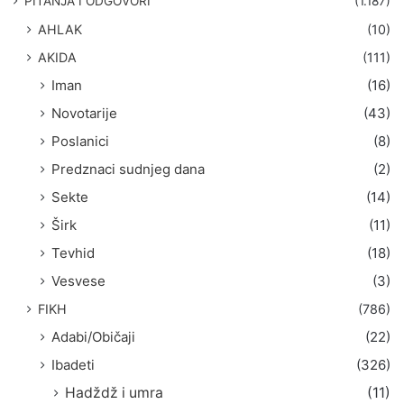
PITANJA I ODGOVORI
(1.187)
a
AHLAK
(10)
:
AKIDA
(111)
Iman
(16)
Novotarije
(43)
Poslanici
(8)
Predznaci sudnjeg dana
(2)
Sekte
(14)
Širk
(11)
Tevhid
(18)
Vesvese
(3)
FIKH
(786)
Adabi/Običaji
(22)
Ibadeti
(326)
Hadždž i umra
(11)