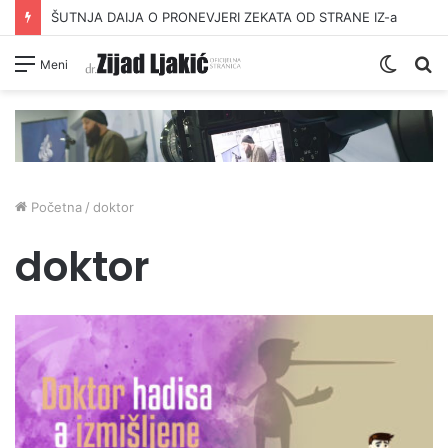
ŠUTNJA DAIJA O PRONEVJERI ZEKATA OD STRANE IZ-a
Switc
Pr
Meni
skin
Početna
/
doktor
doktor