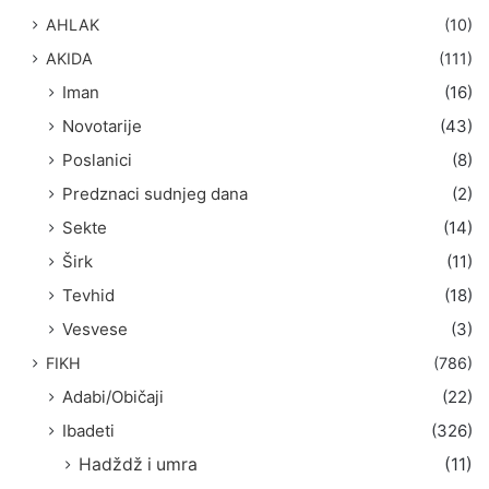
a
AHLAK
(10)
:
AKIDA
(111)
Iman
(16)
Novotarije
(43)
Poslanici
(8)
Predznaci sudnjeg dana
(2)
Sekte
(14)
Širk
(11)
Tevhid
(18)
Vesvese
(3)
FIKH
(786)
Adabi/Običaji
(22)
Ibadeti
(326)
Hadždž i umra
(11)