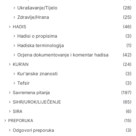
Ukrašavanje/Tijelo
(28)
Zdravlje/Hrana
(25)
HADIS
(46)
Hadisi o propisima
(3)
Hadiska terminologija
(1)
Ocjena dokumentovanje i komentar hadisa
(42)
KUR'AN
(24)
Kur'anske znanosti
(3)
Tefsir
(3)
Savremena pitanja
(197)
SIHR/UROK/LIJEČENJE
(65)
SIRA
(6)
PREPORUKA
(15)
Odgovori preporuka
(3)