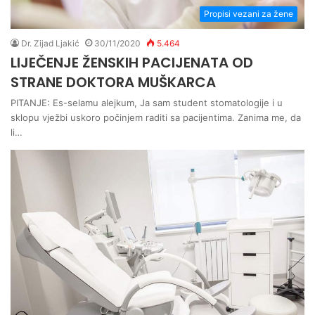
Propisi vezani za žene
Dr. Zijad Ljakić
30/11/2020
5.464
LIJEČENJE ŽENSKIH PACIJENATA OD
STRANE DOKTORA MUŠKARCA
PITANJE: Es-selamu alejkum, Ja sam student stomatologije i u
sklopu vježbi uskoro počinjem raditi sa pacijentima. Zanima me, da
li…