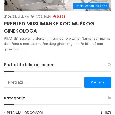
Propisi vezani za žene
Dr. Zijad Ljakić
11/05/2020
9.358
PREGLED MUSLIMANKE KOD MUŠKOG
GINEKOLOGA
PITANJE: Esselamu alejkum. Imam jedno pitanje. Naime, zanima me
da li žena u nedostatku ženskog ginekologa može ići muškom
ginekologu,…
Pretražite bilo koji pojam:
P
r
e
t
Kategorije
r
a
g
PITANJA I ODGOVORI
(1.187)