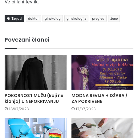
Ve billahi tevfik.
Tagovi
doktor
ginekolog
ginekologija
pregled
žene
Povezani članci
POKORNOST MUŽU (koji ne
MODNA REVIJA HIDŽABA /
klanja) U NEPOKRIVANJU
ZA POKRIVENE
18/07/2023
17/07/2023