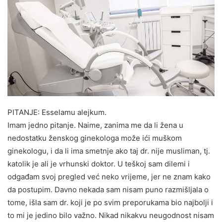
PITANJE: Esselamu alejkum.
Imam jedno pitanje. Naime, zanima me da li žena u
nedostatku ženskog ginekologa može ići muškom
ginekologu, i da li ima smetnje ako taj dr. nije musliman, tj.
katolik je ali je vrhunski doktor. U teškoj sam dilemi i
odgađam svoj pregled već neko vrijeme, jer ne znam kako
da postupim. Davno nekada sam nisam puno razmišljala o
tome, išla sam dr. koji je po svim preporukama bio najbolji i
to mi je jedino bilo važno. Nikad nikakvu neugodnost nisam