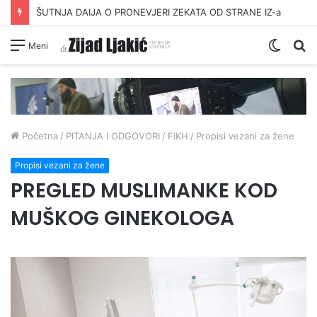
ŠUTNJA DAIJA O PRONEVJERI ZEKATA OD STRANE IZ-a
Switc
Pr
Meni
skin
Početna
/
PITANJA I ODGOVORI
/
FIKH
/
Propisi vezani za žene
Propisi vezani za žene
PREGLED MUSLIMANKE KOD
MUŠKOG GINEKOLOGA