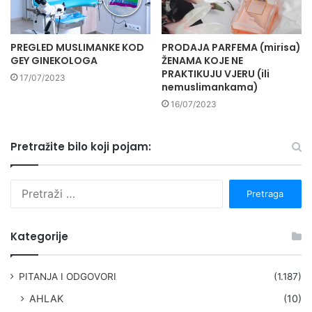
PREGLED MUSLIMANKE KOD
PRODAJA PARFEMA (mirisa)
GEY GINEKOLOGA
ŽENAMA KOJE NE
PRAKTIKUJU VJERU (ili
17/07/2023
nemuslimankama)
16/07/2023
Pretražite bilo koji pojam:
P
r
e
t
Kategorije
r
a
g
PITANJA I ODGOVORI
(1.187)
a
AHLAK
(10)
: