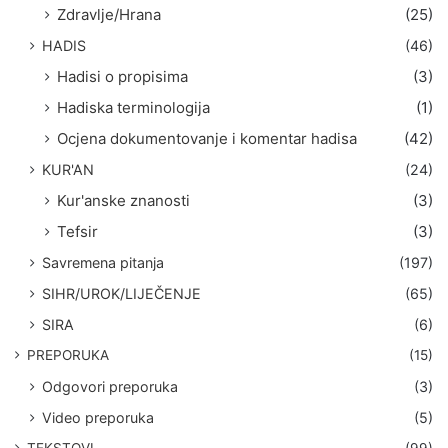
Zdravlje/Hrana
(25)
HADIS
(46)
Hadisi o propisima
(3)
Hadiska terminologija
(1)
Ocjena dokumentovanje i komentar hadisa
(42)
KUR'AN
(24)
Kur'anske znanosti
(3)
Tefsir
(3)
Savremena pitanja
(197)
SIHR/UROK/LIJEČENJE
(65)
SIRA
(6)
PREPORUKA
(15)
Odgovori preporuka
(3)
Video preporuka
(5)