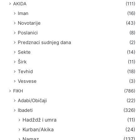
AKIDA
(111)
Iman
(16)
Novotarije
(43)
Poslanici
(8)
Predznaci sudnjeg dana
(2)
Sekte
(14)
Širk
(11)
Tevhid
(18)
Vesvese
(3)
FIKH
(786)
Adabi/Običaji
(22)
Ibadeti
(326)
Hadždž i umra
(11)
Kurban/Akika
(24)
Namaz
(137)