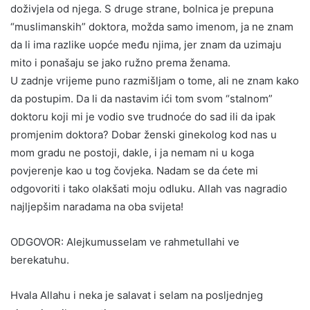
doživjela od njega. S druge strane, bolnica je prepuna
“muslimanskih” doktora, možda samo imenom, ja ne znam
da li ima razlike uopće među njima, jer znam da uzimaju
mito i ponašaju se jako ružno prema ženama.
U zadnje vrijeme puno razmišljam o tome, ali ne znam kako
da postupim. Da li da nastavim ići tom svom “stalnom”
doktoru koji mi je vodio sve trudnoće do sad ili da ipak
promjenim doktora? Dobar ženski ginekolog kod nas u
mom gradu ne postoji, dakle, i ja nemam ni u koga
povjerenje kao u tog čovjeka. Nadam se da ćete mi
odgovoriti i tako olakšati moju odluku. Allah vas nagradio
najljepšim naradama na oba svijeta!
ODGOVOR: Alejkumusselam ve rahmetullahi ve
berekatuhu.
Hvala Allahu i neka je salavat i selam na posljednjeg