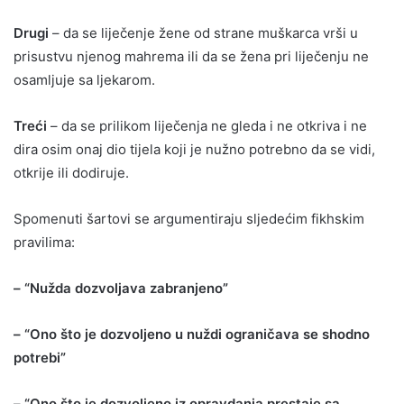
Drugi
– da se liječenje žene od strane muškarca vrši u
prisustvu njenog mahrema ili da se žena pri liječenju ne
osamljuje sa ljekarom.
Treći
– da se prilikom liječenja ne gleda i ne otkriva i ne
dira osim onaj dio tijela koji je nužno potrebno da se vidi,
otkrije ili dodiruje.
Spomenuti šartovi se argumentiraju sljedećim fikhskim
pravilima:
– “Nužda dozvoljava zabranjeno”
– “Ono što je dozvoljeno u nuždi ograničava se shodno
potrebi”
– “Ono što je dozvoljeno iz opravdanja prestaje sa