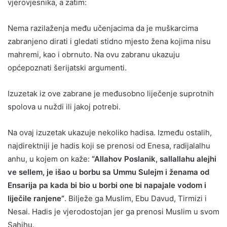
vjerovjesnika, a zatim:
Nema razilaženja među učenjacima da je muškarcima
zabranjeno dirati i gledati stidno mjesto žena kojima nisu
mahremi, kao i obrnuto. Na ovu zabranu ukazuju
općepoznati šerijatski argumenti.
Izuzetak iz ove zabrane je međusobno liječenje suprotnih
spolova u nuždi ili jakoj potrebi.
Na ovaj izuzetak ukazuje nekoliko hadisa. Između ostalih,
najdirektniji je hadis koji se prenosi od Enesa, radijalalhu
anhu, u kojem on kaže:
“Allahov Poslanik, sallallahu alejhi
ve sellem, je išao u borbu sa Ummu Sulejm i ženama od
Ensarija pa kada bi bio u borbi one bi napajale vodom i
liječile ranjene”
. Bilježe ga Muslim, Ebu Davud, Tirmizi i
Nesai. Hadis je vjerodostojan jer ga prenosi Muslim u svom
Sahihu.