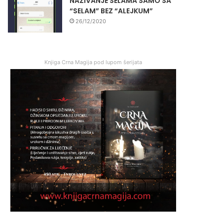
NAZIVANJE SELAMA SAMO SA
“SELAM” BEZ “ALEJKUM”
26/12/2020
Knjiga Crna Magija pod lupom šerijata