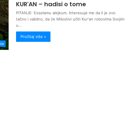
KUR'AN – hadisi o tome
PITANJE: Esselamu alejkum. Interesuje me da li je ovo
tačno i validno, da će Milostivi učiti Kur'an robovima Svojim
u…
Pročitaj više »
isa