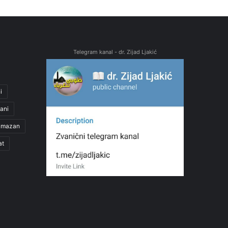
Telegram kanal - dr. Zijad Ljakić
i
ani
amazan
at