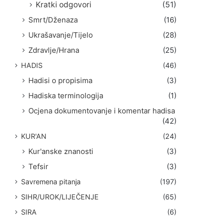
Kratki odgovori
(51)
Smrt/Dženaza
(16)
Ukrašavanje/Tijelo
(28)
Zdravlje/Hrana
(25)
HADIS
(46)
Hadisi o propisima
(3)
Hadiska terminologija
(1)
Ocjena dokumentovanje i komentar hadisa
(42)
KUR'AN
(24)
Kur'anske znanosti
(3)
Tefsir
(3)
Savremena pitanja
(197)
SIHR/UROK/LIJEČENJE
(65)
SIRA
(6)