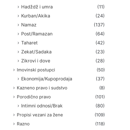
Hadždž i umra
(11)
Kurban/Akika
(24)
Namaz
(137)
Post/Ramazan
(64)
Taharet
(42)
Zekat/Sadaka
(23)
Zikrovi i dove
(28)
Imovinski postupci
(50)
Ekonomija/Kupoprodaja
(37)
Kazneno pravo i sudstvo
(8)
Porodično pravo
(101)
Intimni odnosi/Brak
(80)
Propisi vezani za žene
(109)
Razno
(118)