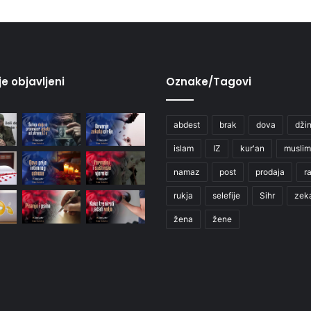
je objavljeni
Oznake/Tagovi
abdest
brak
dova
džin
islam
IZ
kur'an
muslim
namaz
post
prodaja
r
rukja
selefije
Sihr
zek
žena
žene