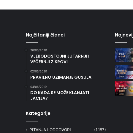
Najčitaniji članci
Najnovi
26/05/2020
VJERODOSTOJNI JUTARNJI I
VEČERNJI ZIKROVI
02/03/2020
PRAVILNO UZIMANJE GUSULA
04/06/2019
DO KADA SE MOŽE KLANJATI
JACIJA?
Kategorije
PITANJA I ODGOVORI
(1.187)