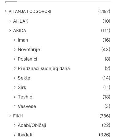
g
a
PITANJA I ODGOVORI
(1.187)
:
AHLAK
(10)
AKIDA
(111)
Iman
(16)
Novotarije
(43)
Poslanici
(8)
Predznaci sudnjeg dana
(2)
Sekte
(14)
Širk
(11)
Tevhid
(18)
Vesvese
(3)
FIKH
(786)
Adabi/Običaji
(22)
Ibadeti
(326)