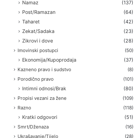
Namaz
(137)
Post/Ramazan
(64)
Taharet
(42)
Zekat/Sadaka
(23)
Zikrovi i dove
(28)
Imovinski postupci
(50)
Ekonomija/Kupoprodaja
(37)
Kazneno pravo i sudstvo
(8)
Porodično pravo
(101)
Intimni odnosi/Brak
(80)
Propisi vezani za žene
(109)
Razno
(118)
Kratki odgovori
(51)
Smrt/Dženaza
(16)
Ukrašavanje/Tijelo
(28)