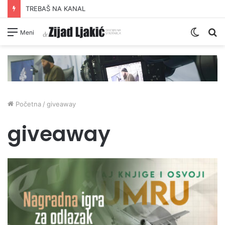
TREBAŠ NA KANAL
Switc
Pr
Meni
skin
Početna
/
giveaway
giveaway