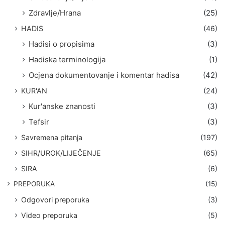
Zdravlje/Hrana
(25)
HADIS
(46)
Hadisi o propisima
(3)
Hadiska terminologija
(1)
Ocjena dokumentovanje i komentar hadisa
(42)
KUR'AN
(24)
Kur'anske znanosti
(3)
Tefsir
(3)
Savremena pitanja
(197)
SIHR/UROK/LIJEČENJE
(65)
SIRA
(6)
PREPORUKA
(15)
Odgovori preporuka
(3)
Video preporuka
(5)