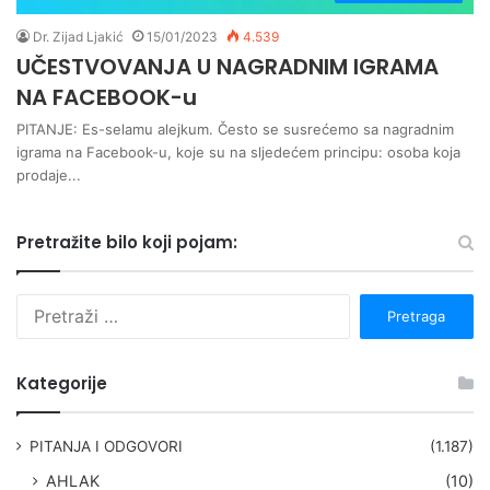
Dr. Zijad Ljakić
15/01/2023
4.539
UČESTVOVANJA U NAGRADNIM IGRAMA
NA FACEBOOK-u
PITANJE: Es-selamu alejkum. Često se susrećemo sa nagradnim
igrama na Facebook-u, koje su na sljedećem principu: osoba koja
prodaje...
Pretražite bilo koji pojam:
P
r
e
t
Kategorije
r
a
g
PITANJA I ODGOVORI
(1.187)
a
AHLAK
(10)
: