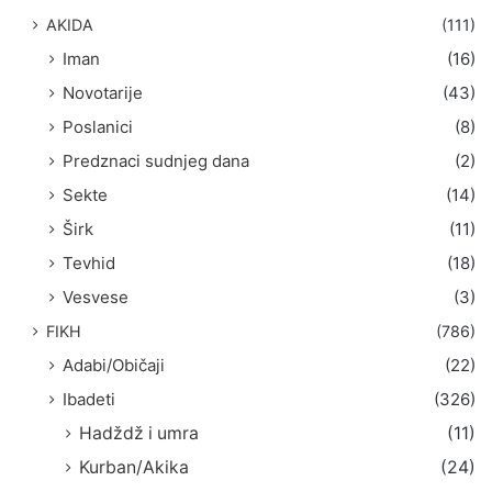
AKIDA
(111)
Iman
(16)
Novotarije
(43)
Poslanici
(8)
Predznaci sudnjeg dana
(2)
Sekte
(14)
Širk
(11)
Tevhid
(18)
Vesvese
(3)
FIKH
(786)
Adabi/Običaji
(22)
Ibadeti
(326)
Hadždž i umra
(11)
Kurban/Akika
(24)