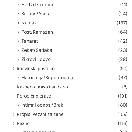
Hadždž i umra
(11)
Kurban/Akika
(24)
Namaz
(137)
Post/Ramazan
(64)
Taharet
(42)
Zekat/Sadaka
(23)
Zikrovi i dove
(28)
Imovinski postupci
(50)
Ekonomija/Kupoprodaja
(37)
Kazneno pravo i sudstvo
(8)
Porodično pravo
(101)
Intimni odnosi/Brak
(80)
Propisi vezani za žene
(109)
Razno
(118)