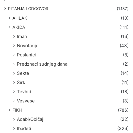
a
g
PITANJA I ODGOVORI
(1.187)
a
AHLAK
(10)
:
AKIDA
(111)
Iman
(16)
Novotarije
(43)
Poslanici
(8)
Predznaci sudnjeg dana
(2)
Sekte
(14)
Širk
(11)
Tevhid
(18)
Vesvese
(3)
FIKH
(786)
Adabi/Običaji
(22)
Ibadeti
(326)