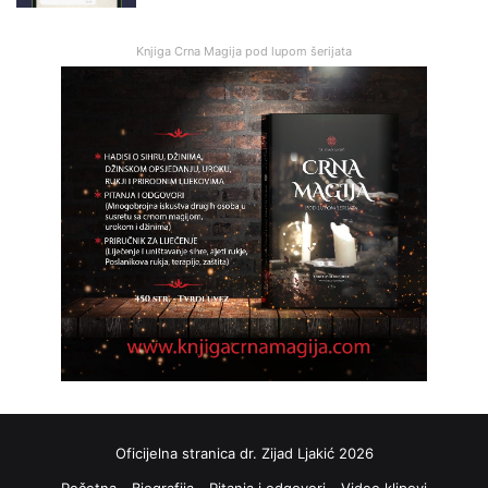
Knjiga Crna Magija pod lupom šerijata
Oficijelna stranica dr. Zijad Ljakić 2026
Početna
Biografija
Pitanja i odgovori
Video klipovi