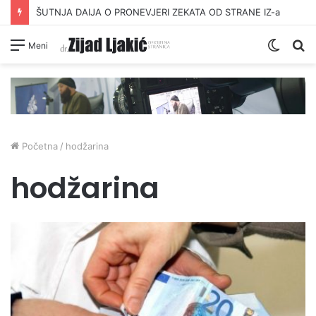
ŠUTNJA DAIJA O PRONEVJERI ZEKATA OD STRANE IZ-a
Switc
Pr
Meni
skin
Početna
/
hodžarina
hodžarina