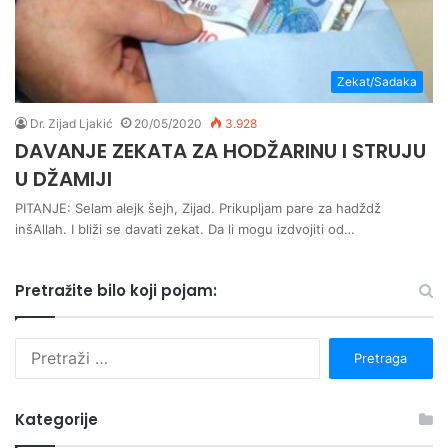
Zekat/Sadaka
Dr. Zijad Ljakić
20/05/2020
3.928
DAVANJE ZEKATA ZA HODŽARINU I STRUJU
U DŽAMIJI
PITANJE: Selam alejk šejh, Zijad. Prikupljam pare za hadždž
inšAllah. I bliži se davati zekat. Da li mogu izdvojiti od…
Pretražite bilo koji pojam:
P
r
e
t
Kategorije
r