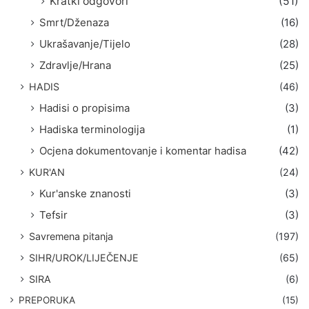
Kratki odgovori
(51)
Smrt/Dženaza
(16)
Ukrašavanje/Tijelo
(28)
Zdravlje/Hrana
(25)
HADIS
(46)
Hadisi o propisima
(3)
Hadiska terminologija
(1)
Ocjena dokumentovanje i komentar hadisa
(42)
KUR'AN
(24)
Kur'anske znanosti
(3)
Tefsir
(3)
Savremena pitanja
(197)
SIHR/UROK/LIJEČENJE
(65)
SIRA
(6)
PREPORUKA
(15)