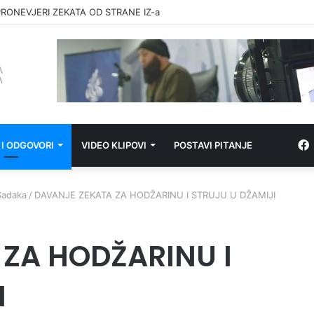
RONEVJERI ZEKATA OD STRANE IZ-a
 I ODGOVORI
VIDEO KLIPOVI
POSTAVI PITANJE
Sadaka
/
DAVANJE ZEKATA ZA HODŽARINU I STRUJU U DŽAMIJI
ZA HODŽARINU I
I