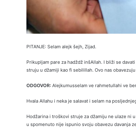
PITANJE: Selam alejk šejh, Zijad.
Prikupljam pare za hadždž inšAllah. I bliži se davati
struju u džamiji kao fi sebilillah. Ovo nas obavezuju
ODGOVOR:
Alejkumusselam ve rahmetullahi ve be
Hvala Allahu i neka je salavat i selam na posljednje
Hodžarina i troškovi struje za džamiju ne ulaze ni
u spomenuto nije ispunio svoju obavezu davanja zek