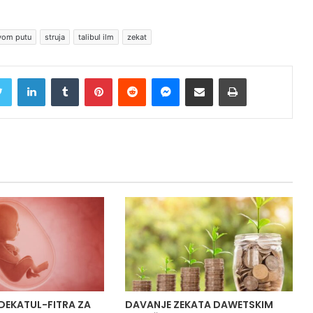
vom putu
struja
talibul ilm
zekat
Twitter
LinkedIn
Tumblr
Pinterest
Reddit
Messenger
Share via Email
Print
DEKATUL-FITRA ZA
DAVANJE ZEKATA DAWETSKIM