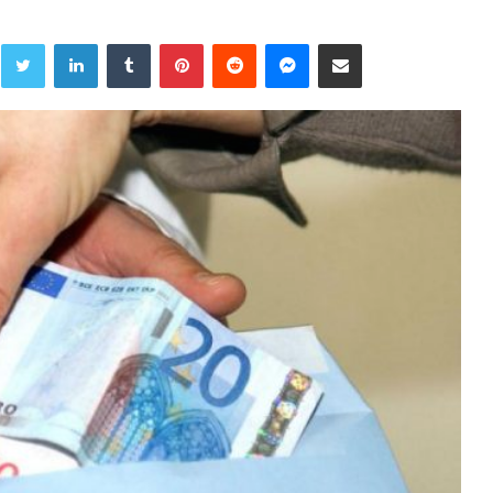
Twitter
LinkedIn
Tumblr
Pinterest
Reddit
Messenger
Share via Email