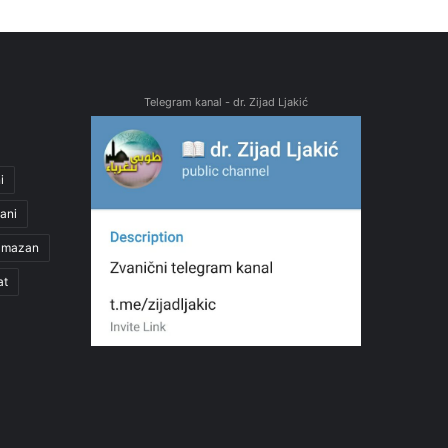
Telegram kanal - dr. Zijad Ljakić
i
ani
amazan
at