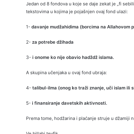
Jedan od 8 fondova u koje se daje zekat je „fi sebili
tekstovima u kojima je pojašnjen ovaj fond ulazi:
1-
davanje mudžahidima (borcima na Allahovom p
2-
za potrebe džihada
3-
i onome ko nije obavio hadždž islama.
A skupina učenjaka u ovaj fond ubraja:
4-
talibul-ilma (onog ko traži znanje, uči islam ili
5-
i finansiranje davetskih aktivnosti.
Prema tome, hodžarina i plaćanje struje u džamiji ne
Ve billahi tevfik.