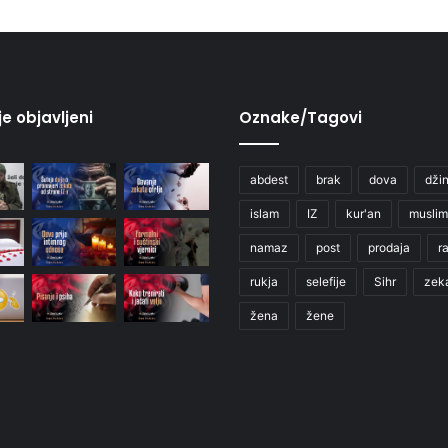
je objavljeni
Oznake/Tagovi
abdest
brak
dova
džin
islam
IZ
kur'an
muslim
namaz
post
prodaja
r
rukja
selefije
Sihr
zek
žena
žene