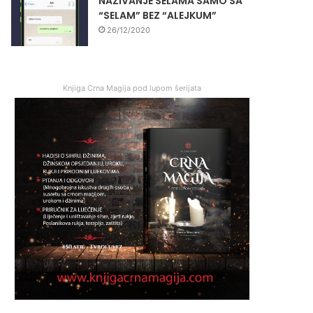
NAZIVANJE SELAMA SAMO SA
“SELAM” BEZ “ALEJKUM”
26/12/2020
Knjiga Crna Magija pod lupom šerijata