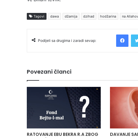
Tagovi
dawa
džamija
dzihad
hodžarina
na Allaho
Facebook
Podijeli sa drugima i zaradi sevap:
Povezani članci
RATOVANJE EBU BEKRA R.A ZBOG
DAVANJE SA