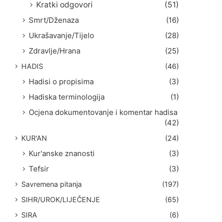
Kratki odgovori
(51)
Smrt/Dženaza
(16)
Ukrašavanje/Tijelo
(28)
Zdravlje/Hrana
(25)
HADIS
(46)
Hadisi o propisima
(3)
Hadiska terminologija
(1)
Ocjena dokumentovanje i komentar hadisa
(42)
KUR'AN
(24)
Kur'anske znanosti
(3)
Tefsir
(3)
Savremena pitanja
(197)
SIHR/UROK/LIJEČENJE
(65)
SIRA
(6)