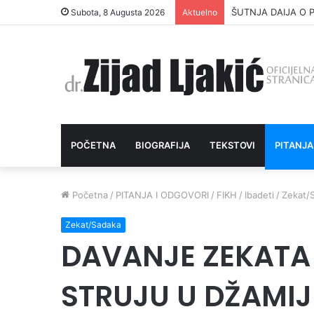
ŠUTNJA DAIJA O P
Subota, 8 Augusta 2026
Aktuelno
POČETNA
BIOGRAFIJA
TEKSTOVI
PITANJA
Početna
/
PITANJA I ODGOVORI
/
FIKH
/
Ibadeti
/
Zekat/
Zekat/Sadaka
DAVANJE ZEKATA 
STRUJU U DŽAMIJ