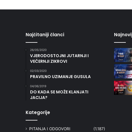
Najčitaniji članci
Najnovi
26/05/2020
VJERODOSTOJNI JUTARNJI I
VEČERNJI ZIKROVI
02/03/2020
PRAVILNO UZIMANJE GUSULA
04/06/2019
DO KADA SE MOŽE KLANJATI
JACIJA?
Kategorije
PITANJA I ODGOVORI
(1.187)