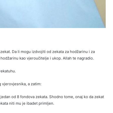
 zekat. Da li mogu izdvojiti od zekata za hodžarinu i za
 hodžarinu kao vjeroučitelje i ukop. Allah te nagradio.
rekatuhu.
g vjerovjesnika, a zatim:
 u jedan od 8 fondova zekata. Shodno tome, onaj ko da zekat
ata niti mu je ibadet primljen.