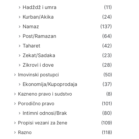
Hadždž i umra
(11)
Kurban/Akika
(24)
Namaz
(137)
Post/Ramazan
(64)
Taharet
(42)
Zekat/Sadaka
(23)
Zikrovi i dove
(28)
Imovinski postupci
(50)
Ekonomija/Kupoprodaja
(37)
Kazneno pravo i sudstvo
(8)
Porodično pravo
(101)
Intimni odnosi/Brak
(80)
Propisi vezani za žene
(109)
Razno
(118)