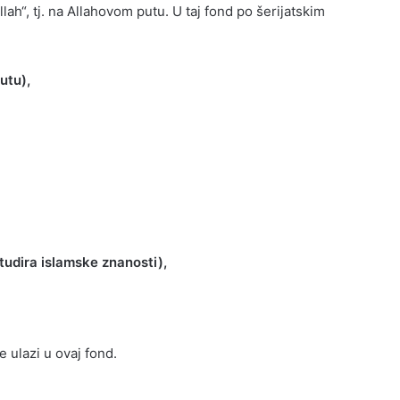
llah“, tj. na Allahovom putu. U taj fond po šerijatskim
utu),
 studira islamske znanosti),
 ulazi u ovaj fond.