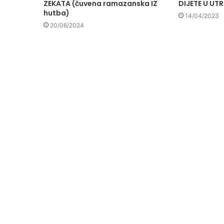
ZEKATA (čuvena ramazanska IZ
DIJETE U UT
hutba)
14/04/2023
20/06/2024