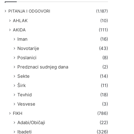
g
a
PITANJA I ODGOVORI
(1.187)
:
AHLAK
(10)
AKIDA
(111)
Iman
(16)
Novotarije
(43)
Poslanici
(8)
Predznaci sudnjeg dana
(2)
Sekte
(14)
Širk
(11)
Tevhid
(18)
Vesvese
(3)
FIKH
(786)
Adabi/Običaji
(22)
Ibadeti
(326)